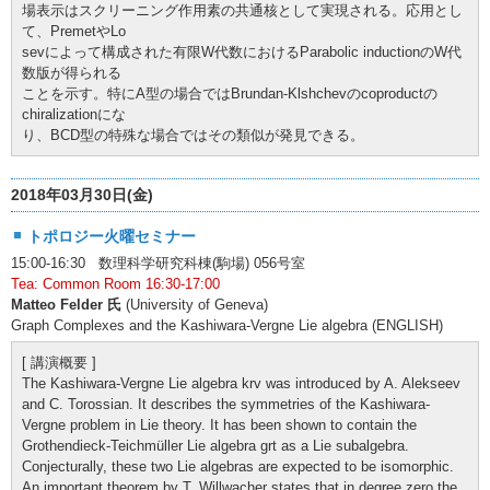
場表示はスクリーニング作用素の共通核として実現される。応用とし
て、PremetやLo
sevによって構成された有限W代数におけるParabolic inductionのW代
数版が得られる
ことを示す。特にA型の場合ではBrundan-Klshchevのcoproductの
chiralizationにな
り、BCD型の特殊な場合ではその類似が発見できる。
2018年03月30日(金)
トポロジー火曜セミナー
15:00-16:30 数理科学研究科棟(駒場) 056号室
Tea: Common Room 16:30-17:00
Matteo Felder 氏
(University of Geneva)
Graph Complexes and the Kashiwara-Vergne Lie algebra (ENGLISH)
[ 講演概要 ]
The Kashiwara-Vergne Lie algebra krv was introduced by A. Alekseev
and C. Torossian. It describes the symmetries of the Kashiwara-
Vergne problem in Lie theory. It has been shown to contain the
Grothendieck-Teichmüller Lie algebra grt as a Lie subalgebra.
Conjecturally, these two Lie algebras are expected to be isomorphic.
An important theorem by T. Willwacher states that in degree zero the