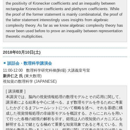
the positivity of Kronecker coefficients and an inequality between
rectangular Kronecker coefficients and plethysm coefficients. While
the proof of the former statement is mainly combinatorial, the proof of
the latter statement interestingly uses insights from algebraic
complexity theory. As far as we know algebraic complexity theory has
never been used before to prove an inequality between representation
theoretic multiplicities.
2018年03月10日(土)
談話会・数理科学講演会
11:00-12:00 数理科学研究科棟(駒場) 大講義室号室
新井仁之 氏
(東大数理)
視知覚の数理科学 (JAPANESE)
[ 講演概要 ]
本講演では、脳内の視覚情報処理の数理モデルとその応用に関して、
講演者による結果を中心に述べる。まず数理モデルを作るために考案
したかざぐるまフレームレットについて概略を述べ、それを基礎に構
成した視覚情報処理の非線形モデルを概説する。さらにこれらを用い
て行った各種の錯視の解析を示す。錯視は人の視知覚のメカニズムを
解明する上で鍵となる極めて重要な知覚現象であると考えている。先
端的な数学を用いることにより、錯視に関して従来の方法では得られ