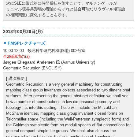
次にSLEに形式的に時間反転を施すことで、マルチンゲールが
ミニマル境界共形場の理論からそれと結合可能なリウヴィル場理論
の相関関数に変化することを示す。
2018年03月26日(月)
FMSPレクチャーズ
10:00-12:00 数理科学研究科棟(駒場) 002号室
全2回講演の(2)
Jørgen Ellegaard Andersen 氏
(Aarhus University)
Geometric Recursion (ENGLISH)
[ 講演概要 ]
Geometric Recursion is a very general machinery for constructing
mapping class group invariants objects associated to two dimensional
surfaces. After presenting the general abstract definition we shall see
how a number of constructions in low dimensional geometry and
topology fits into this setting. These will include the Mirzakhani-
McShane identies, mapping class group invariant closed forms on
Teichmüller space (including the Weil-Petterson symplectic form) and
the Goldman symplectic form on moduli spaces of flat connections for
general compact simple Lie groups. We shall also discuss the
process which establishes that any application of Topological