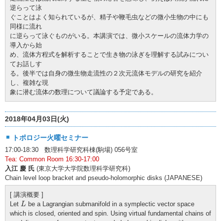
逆らって泳
ぐことはよく知られているが、精子や鞭毛虫などの微小生物の中にも
同様に流れ
に逆らって泳ぐものがいる。本講演では、微小スケールの流体力学の
導入から始
め、流体方程式を解析することで生き物の泳ぎを理解する試みについ
てお話しす
る。後半では自身の微生物走流性の２次元流体モデルの研究を紹介
し、複雑な現
象に潜む流体の数理について議論する予定である。
2018年04月03日(火)
トポロジー火曜セミナー
17:00-18:30 数理科学研究科棟(駒場) 056号室
Tea: Common Room 16:30-17:00
入江 慶 氏
(東京大学大学院数理科学研究科)
Chain level loop bracket and pseudo-holomorphic disks (JAPANESE)
[ 講演概要 ]
L
Let
be a Lagrangian submanifold in a symplectic vector space
L
which is closed, oriented and spin. Using virtual fundamental chains of