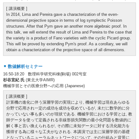
[ 講演概要 ]
In 2014, Lima and Pereira gave a characterization of the even-
dimensional projective space in terms of log symplectic Poisson
structures. After that Pym gave an another more algebraic proof. In
this talk, we will extend the result of Lima and Pereira to the case that
the variety is a product of Fano varieties with the cyclic Picard group.
This will be proved by extending Pym's proof. As a corollary, we will
obtain a characterization of the projective space of all dimensions.
数値解析セミナー
16:50-18:20 数理科学研究科棟(駒場) 002号室
杉谷宜紀 氏
(東北大学AIMR)
機械学習とその医療分野への応用 (Japanese)
[ 講演概要 ]
計算機の進化に伴う深層学習の実現により, 機械学習は現在あらゆる
分野で応用され一定の成功を成功を収めているが, 未だに数学的に分
かっていない事も多いのが現状である. 機械学習における学習とは, 教
師データを使って定義される非線形損失関数の最小化問題を数値的に
解く事と言い換えられるが, その際に未知データに対する汎化能力を
獲得する為に様々な工夫がなされる. 本講演では主に深層学習の基礎
となっているニューラルネットワークについて, その仕組みと背景に