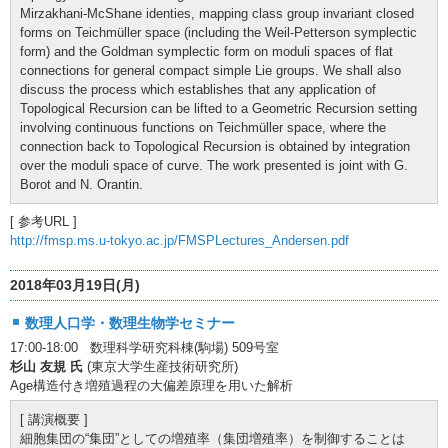
Mirzakhani-McShane identies, mapping class group invariant closed
forms on Teichmüller space (including the Weil-Petterson symplectic
form) and the Goldman symplectic form on moduli spaces of flat
connections for general compact simple Lie groups. We shall also
discuss the process which establishes that any application of
Topological Recursion can be lifted to a Geometric Recursion setting
involving continuous functions on Teichmüller space, where the
connection back to Topological Recursion is obtained by integration
over the moduli space of curve. The work presented is joint with G.
Borot and N. Orantin.
[ 参考URL ]
http://fmsp.ms.u-tokyo.ac.jp/FMSPLectures_Andersen.pdf
2018年03月19日(月)
数理人口学・数理生物学セミナー
17:00-18:00 数理科学研究科棟(駒場) 509号室
杉山 友規 氏
(東京大学生産技術研究所)
Age構造付き増殖過程の大偏差原理を用いた解析
[ 講演概要 ]
細胞集団の“集団”としての増殖率（集団増殖率）を制御することは