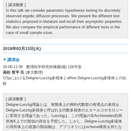
[ 講演概要 ]
In this talk we consider parametric hypotheses testing for discretely
observed ergodic diffusion processes. We present the different test
statistics proposed in literature and recall their asymptotic properties.
We also compare the empirical performance of different tests in the
case of small sample sizes.
2018年03月13日(火)
講演会
10:00-11:00 数理科学研究科棟(駒場) 126号室
高松 哲平 氏
(東大数理)
GSpにおけるDeligne-Lusztig多様体とaffine Deligne-Lusztig多様体との比
較
[ 講演概要 ]
Deligne-Lusztig理論とは、有限体上の簡約代数群の有理点の表現を、
Deligne-Lusztig多様体と呼ばれる代数多様体のエタールコホモロジー
に実現する理論であった。Lusztigは、この理論の非Archimedes的局
所体K上での類似の存在を予想した。しかし、Deligne-Lusztig多様体
の局所体上の直接の類似物は、アプリオリにはscheme構造を持たな