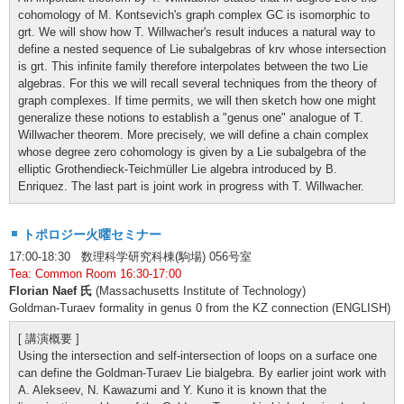
cohomology of M. Kontsevich's graph complex GC is isomorphic to
grt. We will show how T. Willwacher's result induces a natural way to
define a nested sequence of Lie subalgebras of krv whose intersection
is grt. This infinite family therefore interpolates between the two Lie
algebras. For this we will recall several techniques from the theory of
graph complexes. If time permits, we will then sketch how one might
generalize these notions to establish a "genus one" analogue of T.
Willwacher theorem. More precisely, we will define a chain complex
whose degree zero cohomology is given by a Lie subalgebra of the
elliptic Grothendieck-Teichmüller Lie algebra introduced by B.
Enriquez. The last part is joint work in progress with T. Willwacher.
トポロジー火曜セミナー
17:00-18:30 数理科学研究科棟(駒場) 056号室
Tea: Common Room 16:30-17:00
Florian Naef 氏
(Massachusetts Institute of Technology)
Goldman-Turaev formality in genus 0 from the KZ connection (ENGLISH)
[ 講演概要 ]
Using the intersection and self-intersection of loops on a surface one
can define the Goldman-Turaev Lie bialgebra. By earlier joint work with
A. Alekseev, N. Kawazumi and Y. Kuno it is known that the