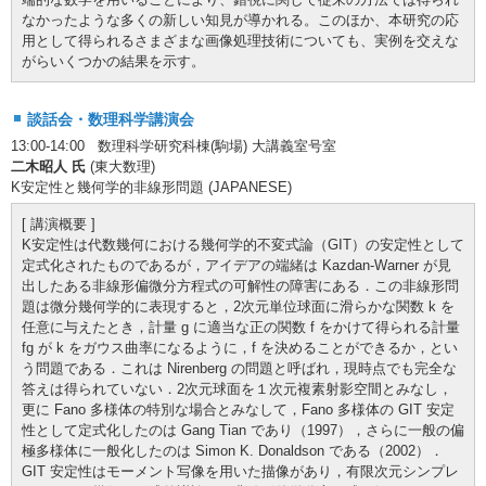
なかったような多くの新しい知見が導かれる。このほか、本研究の応
用として得られるさまざまな画像処理技術についても、実例を交えな
がらいくつかの結果を示す。
談話会・数理科学講演会
13:00-14:00 数理科学研究科棟(駒場) 大講義室号室
二木昭人 氏
(東大数理)
K安定性と幾何学的非線形問題 (JAPANESE)
[ 講演概要 ]
K安定性は代数幾何における幾何学的不変式論（GIT）の安定性として
定式化されたものであるが，アイデアの端緒は Kazdan-Warner が見
出したある非線形偏微分方程式の可解性の障害にある．この非線形問
題は微分幾何学的に表現すると，2次元単位球面に滑らかな関数 k を
任意に与えたとき，計量 g に適当な正の関数 f をかけて得られる計量
fg が k をガウス曲率になるように，f を決めることができるか，とい
う問題である．これは Nirenberg の問題と呼ばれ，現時点でも完全な
答えは得られていない．2次元球面を１次元複素射影空間とみなし，
更に Fano 多様体の特別な場合とみなして，Fano 多様体の GIT 安定
性として定式化したのは Gang Tian であり（1997），さらに一般の偏
極多様体に一般化したのは Simon K. Donaldson である（2002）．
GIT 安定性はモーメント写像を用いた描像があり，有限次元シンプレ