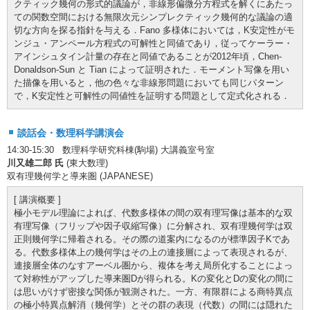
クティック幾何の形式的議論が，非線形偏微分方程式を解くにあたっ
ての関数空間における無限次元シンプレクティック幾何的な議論の適
切な方向を探る指針を与える．Fano 多様体においては，K安定性がモ
ンジュ・アンペール方程式の可解性と同値であり，従ってケーラー・
アインシュタイン計量の存在と同値であることが2012年頃，Chen-
Donaldson-Sun と Tian によって証明された．モーメント写像を用い
た描像を用いると，他の色々な非線形問題においても同じパターン
で，K安定性と可解性の同値性を証明する問題として定式化される．
談話会・数理科学講演会
14:30-15:30 数理科学研究科棟(駒場) 大講義室号室
川又雄二郎 氏
(東大数理)
双有理幾何学と導来圏 (JAPANESE)
[ 講演概要 ]
極小モデル理論によれば、代数多様体の間の双有理写像は基本的な双
有理写像（フリップや因子収縮写像）に分解され、双有理幾何学は双
正則幾何学に帰着される。その際の道案内になるのが標準因子Kであ
る。代数多様体上の幾何学はその上の連接層によって表現されるが、
連接層全体のなすアーベル圏から、複体を考え局所化することによっ
て対称性がアップした導来圏Dが得られる。Kの変化とDの変化の間に
は思いがけず密接な関係が観測された。一方、有限群による商特異点
の極小特異点解消（幾何学）とその群の表現（代数）の間には隠れた