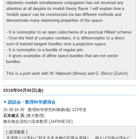
nilpotents modulo simultaneous conjugation has not received any
attention at all despite its moduli theory flavor. I will explain how a
'moduli space' can be constructed via two different methods and
demonstrate many interesting properties of the space:
- It is isomorphic to an open subscheme of a punctual Hilbert scheme.
- Over the field of complex numbers, it is diffeomorphic to a direct
sum of twisted tangent bundles over a projective space.
- It is isomorphic to a bundle of regular jets.
- It gives examples of affine space bundles that are not vector
bundles.
This is a joint work with W. Haboush (Illinois) and G. Bérczi (Zurich).
2018年04月06日(金)
談話会・数理科学講演会
15:30-16:30 数理科学研究科棟(駒場) 123号室
石本健太 氏
(東大数理)
微生物走流性の流体数理 (JAPANESE)
[ 講演概要 ]
走流性とは流れに対する生き物の応答を意味し、例えば川魚が流れに