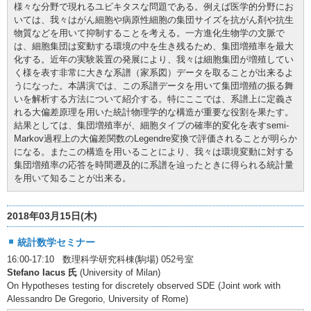
様々な分野で現れるユビキタスな問題である。例えば医学的分野にお
いては、我々はがん細胞や病原性細胞の集団サイズを抗がん剤や抗生
物質などを用いて抑制することを考える。一方進化生物学の文脈で
は、細胞集団は変動する環境の中を生き残るため、集団増殖率を最大
化する。近年の実験装置の発展により、我々は細胞集団が増殖してい
く様を表す非常に大きな系譜（家系図）データを取ることが出来るよ
うになった。本講演では、この系譜データを用いて集団増殖の振る舞
いを解析する方法について紹介する。特にここでは、系譜上に定義さ
れる大偏差原理を用いた統計物理学的な構造が重要な役割を果たす。
結果としては、集団増殖率が、細胞タイプの確率的変化を表すsemi-
Markov過程上の大偏差関数のLegendre変換で評価されることが明らか
になる。またこの構造を用いることにより、我々は環境変動に対する
集団増殖率の応答を時間遡及的に系譜を辿ったときに得られる統計量
を用いて知ることが出来る。
2018年03月15日(木)
統計数学セミナー
16:00-17:10 数理科学研究科棟(駒場) 052号室
Stefano Iacus 氏
(University of Milan)
On Hypotheses testing for discretely observed SDE (Joint work with
Alessandro De Gregorio, University of Rome)