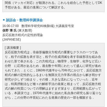
関係（マッカイ対応）が観測される。これらを総合した予想としてDK
予想がある。最近の進展について解説する。
談話会・数理科学講演会
16:00-17:00 数理科学研究科棟(駒場) 大講義室号室
俣野 博 氏
(東大数理)
反応拡散方程式の定性的理論
(JAPANESE)
[ 講演概要 ]
反応拡散方程式は，非線形偏微分方程式の重要なクラスの一つであ
り，粒子の拡散を表す項と，粒子の生成消滅を表す非線形項を組み合
わせた形で表される．この方程式は，物理学，生物学，化学など広い
分野 に応用があるため，過去数十年間にわたって盛んに研究が進め
られてきた．とくに，1960年代後半から70年代にかけて，反応拡散方
程式の解の定性的なふるまいを無限次元力学系の視点から解き明かす
研究が少しずつ始まり，その後，大きな流れになっていった．近年
は，特異摂動法など種々の解析手法の発展と相まって，反応拡散方程
式の解の性質についての理解はますます深まり，応用範囲も広がって
いる．本講演では，1970年代後半に始めた私自身の研究も振り返りな
がら，この分野の半世紀にわたる発展の歴史の一部を概観する．