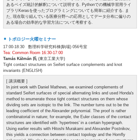
あるベイズ統計的解釈について説明する. Pythonでの機械学習用ライ
ブラリKerasを使ったプログラミングについても簡単に紹介する. ま
た, 現在取り組んでいる医療分野への応用としてデータ分布に偏りの
ある場合の効率的な学習方法について考察する.
トポロジー火曜セミナー
17:00-18:30 数理科学研究科棟(駒場) 056号室
Tea: Common Room 16:30-17:00
Tamás Kálmán 氏
(東京工業大学)
Tight contact structures on Seifert surface complements and knot
invariants (ENGLISH)
[ 講演概要 ]
In joint work with Daniel Mathews, we examined complements of
standard Seifert surfaces of special alternating links and used Honda's
method to enumerate those tight contact structures on them whose
dividing sets are isotopic to the link. The number turns out to be the
leading coefficient of the Alexander polynomial. The proof is rather
combinatorial in nature; for example, the Euler classes of the contact
structures are identified with `hypertrees' in a certain hypergraph.
Using earlier results with Hitoshi Murakami and Alexander Postnikov,
this yields a connection between contact topology and the Homfly