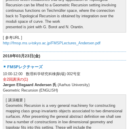
Recursion can be lifted to a Geometric Recursion setting involving
continuous functions on Teichmüller space, where the connection
back to Topological Recursion is obtained by integration over the
moduli space of curve. The work
presented is joint with G. Borot and N. Orantin.
[ 参考URL ]
http://fmsp.ms.u-tokyo.ac.jp/FMSPLectures_Andersen.pdf
2018年03月23日(金)
FMSPレクチャーズ
10:00-12:00 数理科学研究科棟(駒場) 002号室
全2回講演の(1)
Jørgen Ellegaard Andersen 氏
(Aarhus University)
Geometric Recursion (ENGLISH)
[ 講演概要 ]
Geometric Recursion is a very general machinery for constructing
mapping class group invariants objects associated to two dimensional
surfaces. After presenting the general abstract definition we shall see
how a number of constructions in low dimensional geometry and
topology fits into this setting. These will include the