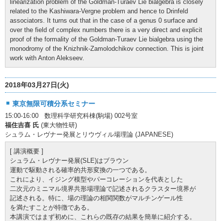
linearization problem of the Goldman-Turaev Lie bialgebra is closely
related to the Kashiwara-Vergne problem and hence to Drinfeld
associators. It turns out that in the case of a genus 0 surface and
over the field of complex numbers there is a very direct and explicit
proof of the formality of the Goldman-Turaev Lie bialgebra using the
monodromy of the Knizhnik-Zamolodchikov connection. This is joint
work with Anton Alekseev.
2018年03月27日(火)
東京無限可積分系セミナー
15:00-16:00 数理科学研究科棟(駒場) 002号室
福住吉喜 氏
(東大物性研)
シュラム・レヴナー発展とリウヴィル場理論 (JAPANESE)
[ 講演概要 ]
シュラム・レヴナー発展(SLE)はブラウン
運動で駆動される確率的共形変換の一つである。
これにより、イジング模型やパーコレーションを代表とした
二次元のミニマル境界共形場理論で記述されるクラスター境界が
記述される。特に、場の理論の相関関数がマルチンゲール性
を満たすことが特徴である。
本講演ではまず初めに、これらの既存の結果を簡単に紹介する。