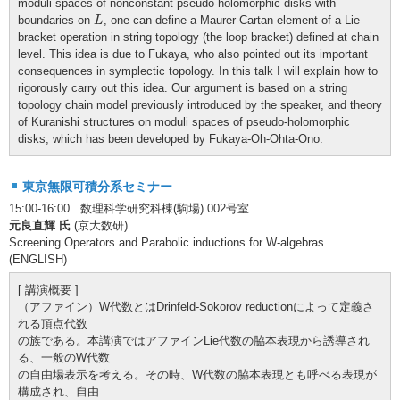
moduli spaces of nonconstant pseudo-holomorphic disks with
L
boundaries on
, one can define a Maurer-Cartan element of a Lie
L
bracket operation in string topology (the loop bracket) defined at chain
level. This idea is due to Fukaya, who also pointed out its important
consequences in symplectic topology. In this talk I will explain how to
rigorously carry out this idea. Our argument is based on a string
topology chain model previously introduced by the speaker, and theory
of Kuranishi structures on moduli spaces of pseudo-holomorphic
disks, which has been developed by Fukaya-Oh-Ohta-Ono.
東京無限可積分系セミナー
15:00-16:00 数理科学研究科棟(駒場) 002号室
元良直輝 氏
(京大数研)
Screening Operators and Parabolic inductions for W-algebras
(ENGLISH)
[ 講演概要 ]
（アファイン）W代数とはDrinfeld-Sokorov reductionによって定義さ
れる頂点代数
の族である。本講演ではアファインLie代数の脇本表現から誘導され
る、一般のW代数
の自由場表示を考える。その時、W代数の脇本表現とも呼べる表現が
構成され、自由