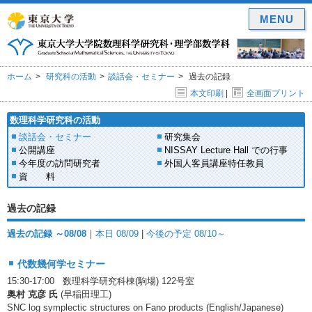
MENU
ホーム
研究科の活動
談話会・セミナー
過去の記録
本文印刷
|
全画面プリント
数理科学研究科の活動
談話会・セミナー
研究集会
公開講座
NISSAY Lecture Hall での行事
今年度の訪問研究者
外国人客員講座特任教員
資 料
過去の記録
過去の記録 ～08/08
｜
本日 08/09
|
今後の予定 08/10～
代数幾何学セミナー
15:30-17:00 数理科学研究科棟(駒場) 122号室
奥村 克彦 氏
(早稲田理工)
SNC log symplectic structures on Fano products (English/Japanese)