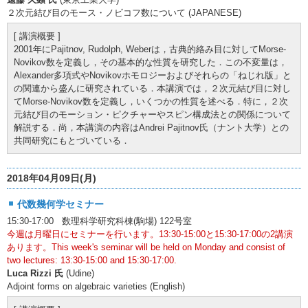
２次元結び目のモース・ノビコフ数について (JAPANESE)
[ 講演概要 ]
2001年にPajitnov, Rudolph, Weberは，古典的絡み目に対してMorse-
Novikov数を定義し，その基本的な性質を研究した．この不変量は，
Alexander多項式やNovikovホモロジーおよびそれらの「ねじれ版」と
の関連から盛んに研究されている．本講演では，２次元結び目に対し
てMorse-Novikov数を定義し，いくつかの性質を述べる．特に，２次
元結び目のモーション・ピクチャーやスピン構成法との関係について
解説する．尚，本講演の内容はAndrei Pajitnov氏（ナント大学）との
共同研究にもとづいている．
2018年04月09日(月)
代数幾何学セミナー
15:30-17:00 数理科学研究科棟(駒場) 122号室
今週は月曜日にセミナーを行います。13:30-15:00と15:30-17:00の2講演
あります。This week's seminar will be held on Monday and consist of
two lectures: 13:30-15:00 and 15:30-17:00.
Luca Rizzi 氏
(Udine)
Adjoint forms on algebraic varieties (English)