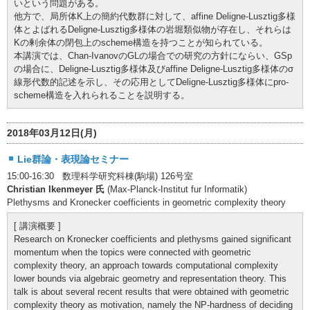
いという問題がある。
他方で、局所体K上の簡約代数群に対して、affine Deligne-Lusztig多様
体とよばれるDeligne-Lusztig多様体の岩堀類似物が存在し、それらは
Kの剰余体の閉包上のscheme構造を持つことが知られている。
本講演では、Chan-IvanovのGLの場合での研究の方針にならい、GSp
の場合に、Deligne-Lusztig多様体及びaffine Deligne-Lusztig多様体のσ
線形代数的記述を示し、その応用としてDeligne-Lusztig多様体にpro-
scheme構造を入れられることを説明する。
2018年03月12日(月)
Lie群論・表現論セミナー
15:00-16:30 数理科学研究科棟(駒場) 126号室
Christian Ikenmeyer 氏
(Max-Planck-Institut fur Informatik)
Plethysms and Kronecker coefficients in geometric complexity theory
[ 講演概要 ]
Research on Kronecker coefficients and plethysms gained significant
momentum when the topics were connected with geometric
complexity theory, an approach towards computational complexity
lower bounds via algebraic geometry and representation theory. This
talk is about several recent results that were obtained with geometric
complexity theory as motivation, namely the NP-hardness of deciding