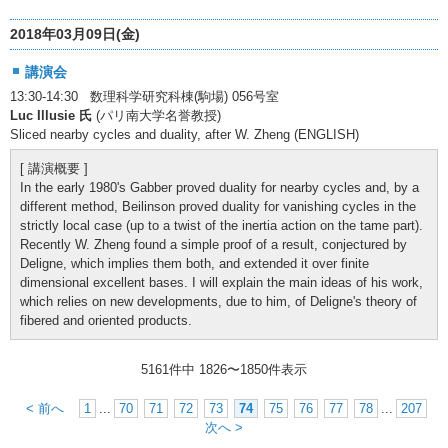
2018年03月09日(金)
講演会
13:30-14:30 数理科学研究科棟(駒場) 056号室
Luc Illusie 氏
(パリ南大学名誉教授)
Sliced nearby cycles and duality, after W. Zheng (ENGLISH)
[ 講演概要 ]
In the early 1980's Gabber proved duality for nearby cycles and, by a
different method, Beilinson proved duality for vanishing cycles in the
strictly local case (up to a twist of the inertia action on the tame part).
Recently W. Zheng found a simple proof of a result, conjectured by
Deligne, which implies them both, and extended it over finite
dimensional excellent bases. I will explain the main ideas of his work,
which relies on new developments, due to him, of Deligne's theory of
fibered and oriented products.
5161件中
1826
〜
1850
件表示
< 前へ
1
...
70
71
72
73
74
75
76
77
78
...
207
次へ >