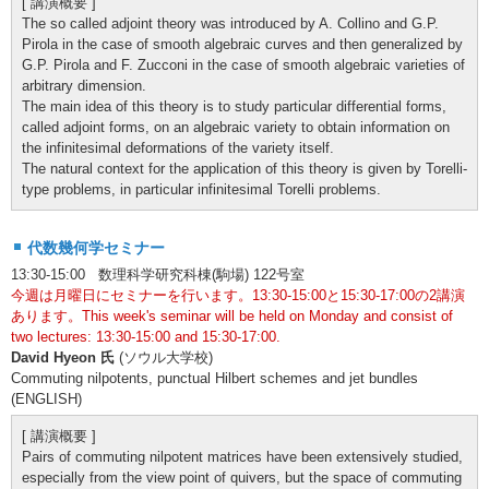
[ 講演概要 ]
The so called adjoint theory was introduced by A. Collino and G.P.
Pirola in the case of smooth algebraic curves and then generalized by
G.P. Pirola and F. Zucconi in the case of smooth algebraic varieties of
arbitrary dimension.
The main idea of this theory is to study particular differential forms,
called adjoint forms, on an algebraic variety to obtain information on
the infinitesimal deformations of the variety itself.
The natural context for the application of this theory is given by Torelli-
type problems, in particular infinitesimal Torelli problems.
代数幾何学セミナー
13:30-15:00 数理科学研究科棟(駒場) 122号室
今週は月曜日にセミナーを行います。13:30-15:00と15:30-17:00の2講演
あります。This week's seminar will be held on Monday and consist of
two lectures: 13:30-15:00 and 15:30-17:00.
David Hyeon 氏
(ソウル大学校)
Commuting nilpotents, punctual Hilbert schemes and jet bundles
(ENGLISH)
[ 講演概要 ]
Pairs of commuting nilpotent matrices have been extensively studied,
especially from the view point of quivers, but the space of commuting