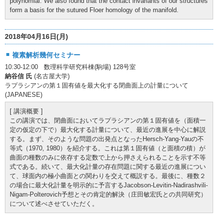
polynomial. We also found that the contact invariants of our structures
form a basis for the sutured Floer homology of the manifold.
2018年04月16日(月)
複素解析幾何セミナー
10:30-12:00 数理科学研究科棟(駒場) 128号室
納谷信 氏
(名古屋大学)
ラプラシアンの第１固有値を最大化する閉曲面上の計量について
(JAPANESE)
[ 講演概要 ]
この講演では、閉曲面においてラプラシアンの第１固有値を（面積一
定の仮定の下で）最大化する計量について、最近の進展を中心に解説
する。まず、そのような問題の出発点となったHersch-Yang-Yauの不
等式（1970, 1980）を紹介する。これは第１固有値（と面積の積）が
曲面の種数のみに依存する定数で上から押さえられることを示す不等
式である。続いて、最大化計量の存在問題に関する最近の進展につい
て、球面内の極小曲面との関わりを交えて概説する。最後に、種数２
の場合に最大化計量を明示的に予言するJacobson-Levitin-Nadirashvili-
Nigam-Polterovich予想とその肯定的解決（庄田敏宏氏との共同研究）
について述べさせていただく。