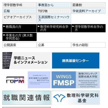
理学部数学科
事務室から
図書館
広報
刊行物
学術資料アーカイブ
ビデオアーカイブス
玉原国際セミナーハウ
ス
教職員の方
数理科学研究科在学
理学部数学科在学の
の方
方
卒業生の方
(東大数
学同窓会)
公開講座
公募
学生の顕彰