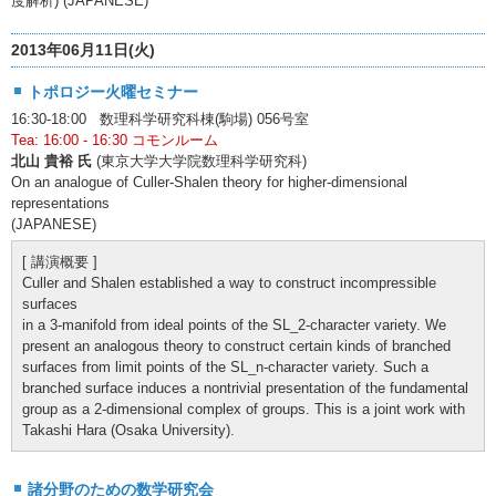
度解析) (JAPANESE)
2013年06月11日(火)
トポロジー火曜セミナー
16:30-18:00 数理科学研究科棟(駒場) 056号室
Tea: 16:00 - 16:30 コモンルーム
北山 貴裕 氏
(東京大学大学院数理科学研究科)
On an analogue of Culler-Shalen theory for higher-dimensional
representations
(JAPANESE)
[ 講演概要 ]
Culler and Shalen established a way to construct incompressible
surfaces
in a 3-manifold from ideal points of the SL_2-character variety. We
present an analogous theory to construct certain kinds of branched
surfaces from limit points of the SL_n-character variety. Such a
branched surface induces a nontrivial presentation of the fundamental
group as a 2-dimensional complex of groups. This is a joint work with
Takashi Hara (Osaka University).
諸分野のための数学研究会