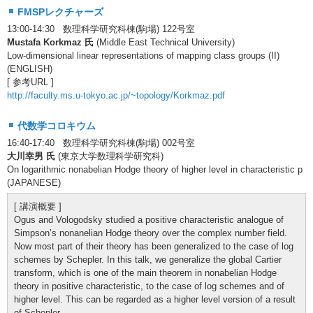
FMSPレクチャーズ
13:00-14:30 数理科学研究科棟(駒場) 122号室
Mustafa Korkmaz 氏
(Middle East Technical University)
Low-dimensional linear representations of mapping class groups (II)
(ENGLISH)
[ 参考URL ]
http://faculty.ms.u-tokyo.ac.jp/~topology/Korkmaz.pdf
代数学コロキウム
16:40-17:40 数理科学研究科棟(駒場) 002号室
大川幸男 氏
(東京大学数理科学研究科)
On logarithmic nonabelian Hodge theory of higher level in characteristic p
(JAPANESE)
[ 講演概要 ]
Ogus and Vologodsky studied a positive characteristic analogue of
Simpson’s nonanelian Hodge theory over the complex number field.
Now most part of their theory has been generalized to the case of log
schemes by Schepler. In this talk, we generalize the global Cartier
transform, which is one of the main theorem in nonabelian Hodge
theory in positive characteristic, to the case of log schemes and of
higher level. This can be regarded as a higher level version of a result
of Schepler.