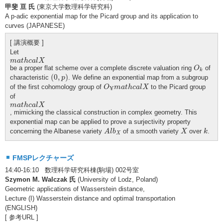
甲斐 亘 氏
(東京大学数理科学研究科)
A p-adic exponential map for the Picard group and its application to
curves (JAPANESE)
[ 講演概要 ]
Let
m
a
t
h
c
a
l
X
m
a
t
h
c
a
l
X
O
k
be a proper flat scheme over a complete discrete valuation ring
of
O
k
(
0
,
p
)
(
0
,
)
characteristic
. We define an exponential map from a subgroup
p
O
¥
m
a
t
h
c
a
l
X
of the first cohomology group of
to the Picard group
O
m
a
t
h
c
a
l
X
¥
of
m
a
t
h
c
a
l
X
m
a
t
h
c
a
l
X
, mimicking the classical construction in complex geometry. This
exponential map can be applied to prove a surjectivity property
A
l
b
X
X
k
concerning the Albanese variety
of a smooth variety
over
.
A
l
b
X
k
X
FMSPレクチャーズ
14:40-16:10 数理科学研究科棟(駒場) 002号室
Szymon M. Walczak 氏
(University of Lodz, Poland)
Geometric applications of Wasserstein distance,
Lecture (I) Wasserstein distance and optimal transportation
(ENGLISH)
[ 参考URL ]