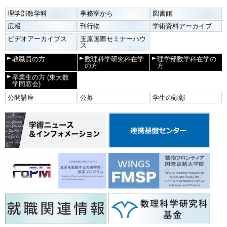
理学部数学科
事務室から
図書館
広報
刊行物
学術資料アーカイブ
ビデオアーカイブス
玉原国際セミナーハウ
ス
教職員の方
数理科学研究科在学
理学部数学科在学の
の方
方
卒業生の方
(東大数
学同窓会)
公開講座
公募
学生の顕彰