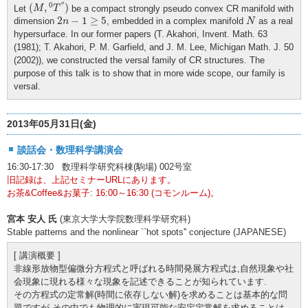
(
M
,
0
T
″
)
′′
0
(
,
)
Let
be a compact strongly pseudo convex CR manifold with
M
T
2
n
−
1
≥
5
N
2
−
1
≥
5
dimension
, embedded in a complex manifold
as a real
n
N
hypersurface. In our former papers (T. Akahori, Invent. Math. 63
(1981); T. Akahori, P. M. Garfield, and J. M. Lee, Michigan Math. J. 50
(2002)), we constructed the versal family of CR structures. The
purpose of this talk is to show that in more wide scope, our family is
versal.
2013年05月31日(金)
談話会・数理科学講演会
16:30-17:30 数理科学研究科棟(駒場) 002号室
旧記録は、上記セミナーURLにあります。
お茶&Coffee&お菓子: 16:00～16:30 (コモンルーム)。
宮本 安人 氏
(東京大学大学院数理科学研究科)
Stable patterns and the nonlinear ``hot spots'' conjecture (JAPANESE)
[ 講演概要 ]
非線形放物型偏微分方程式と呼ばれる時間発展方程式は,自然現象や社
会現象に現れる様々な現象を記述できることが知られています.
その方程式の定常解(時間に依存しない解)を求めることは基本的な問
題ですが,その中でも物理的に実現可能な安定定常解を求めることは,