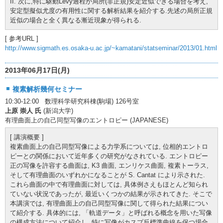
II. 次に,特に駆動Levy過程が局所(非正規)安定近似できる場合を考え,
安定型擬似尤度の有用性に関する解析結果を紹介する.先述の局所正規
近似の場合と全く異なる漸近現象が得られる.
[ 参考URL ]
http://www.sigmath.es.osaka-u.ac.jp/~kamatani/statseminar/2013/01.html
2013年06月17日(月)
複素解析幾何セミナー
10:30-12:00 数理科学研究科棟(駒場) 126号室
上原 崇人 氏
(新潟大学)
有理曲面上の自己同型写像のエントロピー (JAPANESE)
[ 講演概要 ]
複素曲面上の自己同型写像による力学系については, 位相的エントロ
ピーとの関係において近年多くの研究がなされている. エントロピー
正の写像を許容する曲面は, K3 曲面, エンリケス曲面, 複素トーラス,
そして有理曲面のいずれかになることが S. Cantat により示された.
これら曲面の中で有理曲面に対しては, 具体例さえもほとんど知られ
ていない状況であったが, 最近いくつかの結果が示されてきた. そこで
本講演では, 有理曲面上の自己同型写像に関して得られた結果につい
て紹介する. 具体的には, 「軌道データ」と呼ばれる概念を用いた写像
の構成方法について紹介し, 特に写像がカスプ反標準曲線を保つ場合