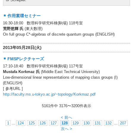
作用素環セミナー
16:30-18:00 数理科学研究科棟(駒場) 118号室
荒野悠輝 氏
(東大数理)
On full group C*-algebras of discrete quantum groups (ENGLISH)
2013年05月28日(火)
FMSPレクチャーズ
17:10-18:40 数理科学研究科棟(駒場) 117号室
Mustafa Korkmaz 氏
(Middle East Technical University)
Low-dimensional linear representations of mapping class groups (I)
(ENGLISH)
[ 参考URL ]
http://faculty.ms.u-tokyo.ac.jp/~topology/Korkmaz.pdf
5161件中
3176
〜
3200
件表示
< 前へ
1
...
124
125
126
127
128
129
130
131
132
...
207
次へ >