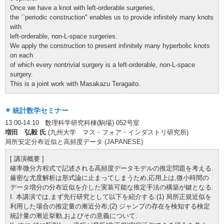
Once we have a knot with left-orderable surgeries,
the ``periodic construction" enables us to provide infinitely many knots
with
left-orderable, non-L-space surgeries.
We apply the construction to present infinitely many hyperbolic knots
on each
of which every nontrivial surgery is a left-orderable, non-L-space
surgery.
This is a joint work with Masakazu Teragaito.
統計数学セミナー
13:00-14:10 数理科学研究科棟(駒場) 052号室
増田 弘毅 氏
(九州大学 マス・フォア・インダストリ研究所)
局所安定分布近似と高頻度データ (JAPANESE)
[ 講演概要 ]
確率微分方程式で記述される高頻度データモデルの推定問題を考える.
厳密な尤度解析は形式論に止まってしまうため,応用上は,微小時間の
データ増分の分布近似を介した実装可能な推定手法の構築が鍵となる.
I. 本講演では,まず先行研究として以下を紹介する:(1) 局所正規近似を
利用した場合の推定量の漸近分布;(2) ジャンプの存在を検知する検定
統計量の漸近挙動,およびその意義について.