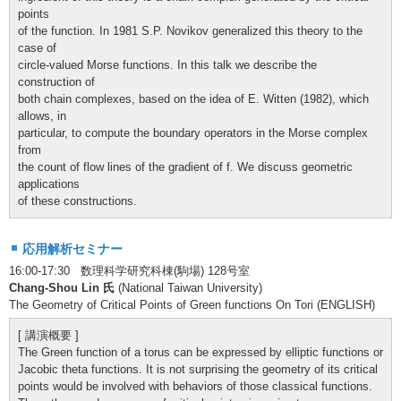
points
of the function. In 1981 S.P. Novikov generalized this theory to the
case of
circle-valued Morse functions. In this talk we describe the
construction of
both chain complexes, based on the idea of E. Witten (1982), which
allows, in
particular, to compute the boundary operators in the Morse complex
from
the count of flow lines of the gradient of f. We discuss geometric
applications
of these constructions.
応用解析セミナー
16:00-17:30 数理科学研究科棟(駒場) 128号室
Chang-Shou Lin 氏
(National Taiwan University)
The Geometry of Critical Points of Green functions On Tori (ENGLISH)
[ 講演概要 ]
The Green function of a torus can be expressed by elliptic functions or
Jacobic theta functions. It is not surprising the geometry of its critical
points would be involved with behaviors of those classical functions.