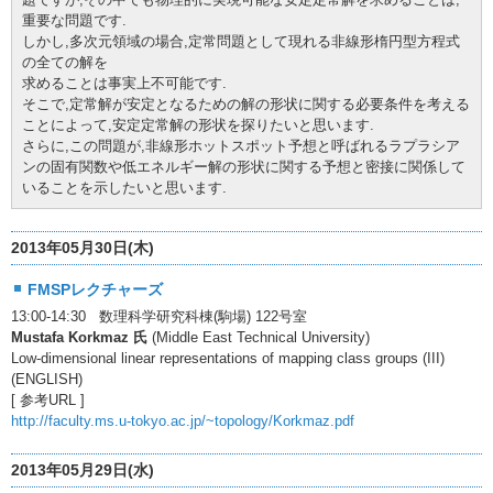
重要な問題です.
しかし,多次元領域の場合,定常問題として現れる非線形楕円型方程式
の全ての解を
求めることは事実上不可能です.
そこで,定常解が安定となるための解の形状に関する必要条件を考える
ことによって,安定定常解の形状を探りたいと思います.
さらに,この問題が,非線形ホットスポット予想と呼ばれるラプラシア
ンの固有関数や低エネルギー解の形状に関する予想と密接に関係して
いることを示したいと思います.
2013年05月30日(木)
FMSPレクチャーズ
13:00-14:30 数理科学研究科棟(駒場) 122号室
Mustafa Korkmaz 氏
(Middle East Technical University)
Low-dimensional linear representations of mapping class groups (III)
(ENGLISH)
[ 参考URL ]
http://faculty.ms.u-tokyo.ac.jp/~topology/Korkmaz.pdf
2013年05月29日(水)