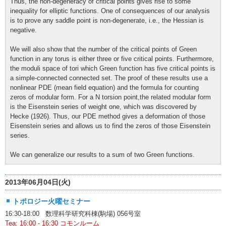
Thus, the non-degeneracy of critical points gives rise to some
inequality for elliptic functions. One of consequences of our analysis
is to prove any saddle point is non-degenerate, i.e., the Hessian is
negative.
We will also show that the number of the critical points of Green
function in any torus is either three or five critical points. Furthermore,
the moduli space of tori which Green function has five critical points is
a simple-connected connected set. The proof of these results use a
nonlinear PDE (mean field equation) and the formula for counting
zeros of modular form. For a N torsion point,the related modular form
is the Eisenstein series of weight one, which was discovered by
Hecke (1926). Thus, our PDE method gives a deformation of those
Eisenstein series and allows us to find the zeros of those Eisenstein
series.
We can generalize our results to a sum of two Green functions.
2013年06月04日(火)
トポロジー火曜セミナー
16:30-18:00 数理科学研究科棟(駒場) 056号室
Tea: 16:00 - 16:30 コモンルーム