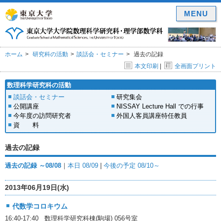
MENU
ホーム
研究科の活動
談話会・セミナー
過去の記録
本文印刷
|
全画面プリント
数理科学研究科の活動
談話会・セミナー
研究集会
公開講座
NISSAY Lecture Hall での行事
今年度の訪問研究者
外国人客員講座特任教員
資 料
過去の記録
過去の記録 ～08/08
｜
本日 08/09
|
今後の予定 08/10～
2013年06月19日(水)
代数学コロキウム
16:40-17:40 数理科学研究科棟(駒場) 056号室