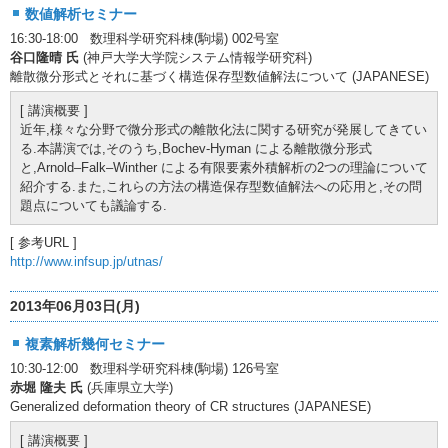
数値解析セミナー
16:30-18:00 数理科学研究科棟(駒場) 002号室
谷口隆晴 氏
(神戸大学大学院システム情報学研究科)
離散微分形式とそれに基づく構造保存型数値解法について (JAPANESE)
[ 講演概要 ]
近年,様々な分野で微分形式の離散化法に関する研究が発展してきてい
る.本講演では,そのうち,Bochev-Hyman による離散微分形式
と,Arnold–Falk–Winther による有限要素外積解析の2つの理論について
紹介する.また,これらの方法の構造保存型数値解法への応用と,その問
題点についても議論する.
[ 参考URL ]
http://www.infsup.jp/utnas/
2013年06月03日(月)
複素解析幾何セミナー
10:30-12:00 数理科学研究科棟(駒場) 126号室
赤堀 隆夫 氏
(兵庫県立大学)
Generalized deformation theory of CR structures (JAPANESE)
[ 講演概要 ]