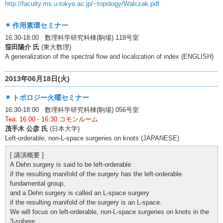
http://faculty.ms.u-tokyo.ac.jp/~topology/Walczak.pdf
作用素環セミナー
16:30-18:00 数理科学研究科棟(駒場) 118号室
窪田陽介 氏
(東大数理)
A generalization of the spectral flow and localization of index (ENGLISH)
2013年06月18日(火)
トポロジー火曜セミナー
16:30-18:00 数理科学研究科棟(駒場) 056号室
Tea: 16:00 - 16:30 コモンルーム
茂手木 公彦 氏
(日本大学)
Left-orderable, non-L-space surgeries on knots (JAPANESE)
[ 講演概要 ]
A Dehn surgery is said to be left-orderable
if the resulting manifold of the surgery has the left-orderable
fundamental group,
and a Dehn surgery is called an L-space surgery
if the resulting manifold of the surgery is an L-space.
We will focus on left-orderable, non-L-space surgeries on knots in the
3-sphere.