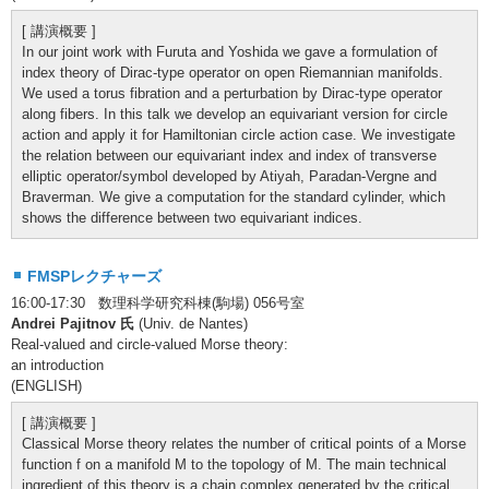
[ 講演概要 ]
In our joint work with Furuta and Yoshida we gave a formulation of
index theory of Dirac-type operator on open Riemannian manifolds.
We used a torus fibration and a perturbation by Dirac-type operator
along fibers. In this talk we develop an equivariant version for circle
action and apply it for Hamiltonian circle action case. We investigate
the relation between our equivariant index and index of transverse
elliptic operator/symbol developed by Atiyah, Paradan-Vergne and
Braverman. We give a computation for the standard cylinder, which
shows the difference between two equivariant indices.
FMSPレクチャーズ
16:00-17:30 数理科学研究科棟(駒場) 056号室
Andrei Pajitnov 氏
(Univ. de Nantes)
Real-valued and circle-valued Morse theory:
an introduction
(ENGLISH)
[ 講演概要 ]
Classical Morse theory relates the number of critical points of a Morse
function f on a manifold M to the topology of M. The main technical
ingredient of this theory is a chain complex generated by the critical