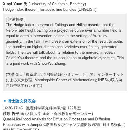
Xinyi Yuan 氏
(University of California, Berkeley)
Hodge index theorem for adelic line bundles (ENGLISH)
[ 講演概要 ]
The Hodge index theorem of Faltings and Hriljac asserts that the
Neron-Tate height pairing on a projective curve over a number field is
equal to certain intersection pairing in the setting of Arakelov
geometry. In the talk, I will present an extension of the result to adelic
line bundles on higher dimensional varieties over finitely generated
fields. Then we will talk about its relation to the non-archimedean
Calabi-Yau theorem and the its application to algebraic dynamics. This
is a joint work with Shou-Wu Zhang.
(本講演は「東京北京パリ数論幾何セミナー」として、インターネット
による東大数理, Morningside Center of MathematicsとIHESの双方向
同時中継で行います.)
博士論文発表会
16:30-17:45 数理科学研究科棟(駒場) 122号室
荻原 哲平 氏
(大阪大学 金融・保険教育研究センター)
Quasi-Likelihood Analysis for Diffusion Processes and Diffusion
Processes with Jumps(拡散過程及びジャンプ型拡散過程に対する疑似尤