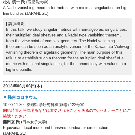
松村 慎一 氏
(鹿児島大学)
A Nadel vanishing theorem for metrics with minimal singularities on big
line bundles (JAPANESE)
[ 講演概要 ]
In this talk, we study singular metrics with non-algebraic singularities,
their multiplier ideal sheaves and a Nadel type vanishing theorem,
from the view point of complex geometry. The Nadel vanishing
theorem can be seen as an analytic version of the Kawamata-Viehweg
vanishing theorem of algebraic geometry. The main purpose of this
talk is to establish such a theorem for the multiplier ideal sheaf of a
metric with minimal singularities, for the cohomology with values in a
big line bundle.
2013年06月06日(木)
幾何コロキウム
10:00-11:30 数理科学研究科棟(駒場) 122号室
開始時間と開催場所などは変更されることがあるので, セミナーごとにご
確認ください.
藤田玄 氏
(日本女子大学)
Equivariant local index and transverse index for circle action
(JAPANESE)