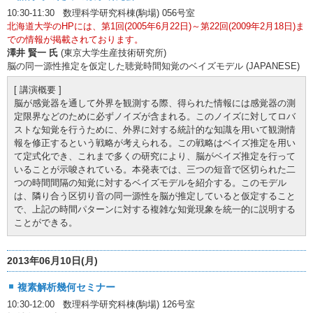
10:30-11:30 数理科学研究科棟(駒場) 056号室
北海道大学のHPには、第1回(2005年6月22日)～第22回(2009年2月18日)ま
での情報が掲載されております。
澤井 賢一 氏
(東京大学生産技術研究所)
脳の同一源性推定を仮定した聴覚時間知覚のベイズモデル (JAPANESE)
[ 講演概要 ]
脳が感覚器を通して外界を観測する際、得られた情報には感覚器の測
定限界などのために必ずノイズが含まれる。このノイズに対してロバ
ストな知覚を行うために、外界に対する統計的な知識を用いて観測情
報を修正するという戦略が考えられる。この戦略はベイズ推定を用い
て定式化でき、これまで多くの研究により、脳がベイズ推定を行って
いることが示唆されている。本発表では、三つの短音で区切られた二
つの時間間隔の知覚に対するベイズモデルを紹介する。このモデル
は、隣り合う区切り音の同一源性を脳が推定していると仮定すること
で、上記の時間パターンに対する複雑な知覚現象を統一的に説明する
ことができる。
2013年06月10日(月)
複素解析幾何セミナー
10:30-12:00 数理科学研究科棟(駒場) 126号室