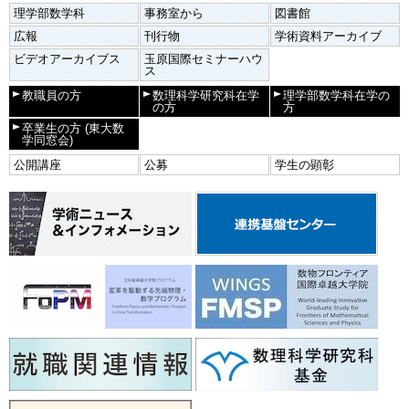
理学部数学科
事務室から
図書館
広報
刊行物
学術資料アーカイブ
ビデオアーカイブス
玉原国際セミナーハウ
ス
教職員の方
数理科学研究科在学
理学部数学科在学の
の方
方
卒業生の方
(東大数
学同窓会)
公開講座
公募
学生の顕彰