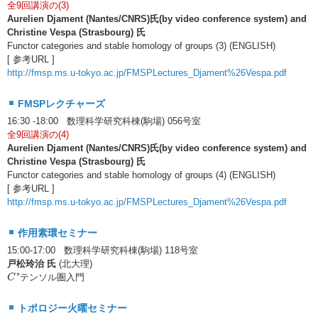
全9回講演の(3)
Aurelien Djament (Nantes/CNRS)氏(by video conference system) and
Christine Vespa (Strasbourg) 氏
Functor categories and stable homology of groups (3) (ENGLISH)
[ 参考URL ]
http://fmsp.ms.u-tokyo.ac.jp/FMSPLectures_Djament%26Vespa.pdf
FMSPレクチャーズ
16:30 -18:00 数理科学研究科棟(駒場) 056号室
全9回講演の(4)
Aurelien Djament (Nantes/CNRS)氏(by video conference system) and
Christine Vespa (Strasbourg) 氏
Functor categories and stable homology of groups (4) (ENGLISH)
[ 参考URL ]
http://fmsp.ms.u-tokyo.ac.jp/FMSPLectures_Djament%26Vespa.pdf
作用素環セミナー
15:00-17:00 数理科学研究科棟(駒場) 118号室
戸松玲治 氏
(北大理)
C
∗
∗
テンソル圏入門
C
トポロジー火曜セミナー