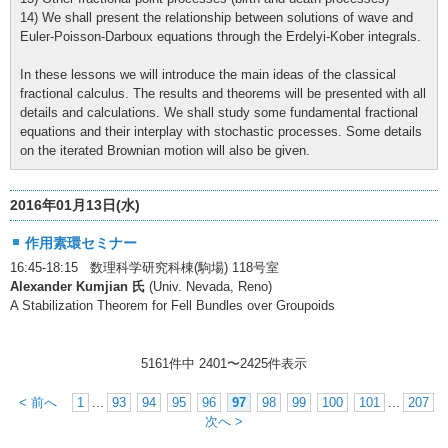
14) We shall present the relationship between solutions of wave and
Euler-Poisson-Darboux equations through the Erdelyi-Kober integrals.
In these lessons we will introduce the main ideas of the classical
fractional calculus. The results and theorems will be presented with all
details and calculations. We shall study some fundamental fractional
equations and their interplay with stochastic processes. Some details
on the iterated Brownian motion will also be given.
2016年01月13日(水)
作用素環セミナー
16:45-18:15 数理科学研究科棟(駒場) 118号室
Alexander Kumjian 氏
(Univ. Nevada, Reno)
A Stabilization Theorem for Fell Bundles over Groupoids
5161件中
2401
〜
2425
件表示
< 前へ
1
...
93
94
95
96
97
98
99
100
101
...
207
次へ >