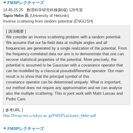
FMSPレクチャーズ
14:45-15:25 数理科学研究科棟(駒場) 126号室
Tapio Helin 氏
(University of Helsinki)
Inverse scattering from random potential (ENGLISH)
[ 講演概要 ]
We consider an inverse scattering problem with a random potential.
We assume that our far-field data at multiple angles and all
frequencies are generated by a single realization of the potential. From
the frequency-correlated data our aim is to demonstrate that one can
recover statistical properties of the potential. More precisely, the
potential is assumed to be Gaussian with a covariance operator that
can be modelled by a classical pseudodifferential operator. Our main
result is to show that the principal symbol of this
covariance operator can be determined uniquely. What is important,
our method does not require any approximation and we can analyse
also the multiple scattering. This is joint work with Matti Lassas and
Pedro Caro.
[ 参考URL ]
http://fmsp.ms.u-tokyo.ac.jp/FMSPLectures_Helin.pdf
FMSPレクチャーズ