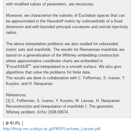
with modified values of parameters, are necessary.
Moreover, we characterise the subsets of Euclidean spaces that can
be approximated in the Hausdorff metric by submanifolds of a fixed
dimension and with bounded principal curvatures and normal injectivity
radius.
The above interpolation problems are also studied for unbounded
metric sets and manifolds. The results for Riemannian manifolds are
based on a generalisation of the Whitney embedding construction
where approximative coordinate charts are embedded in
¥
m
a
t
h
b
b
R
m
¥
m
and interpolated to a smooth surface. We also give
m
a
t
h
b
b
R
algorithms that solve the problems for finite data.
The results are done in collaboration with C. Fefferman, S. Ivanov, Y.
Kurylev, and H. Narayanan.
References:
[1] C. Fefferman, S. Ivanov, Y. Kurylev, M. Lassas, H. Narayanan:
Reconstruction and interpolation of manifolds I: The geometric
Whitney problem. ArXiv:1508.00674
[ 参考URL ]
http://fmsp.ms.u-tokyo.ac.jp/FMSPLectures_Lassas.pdf