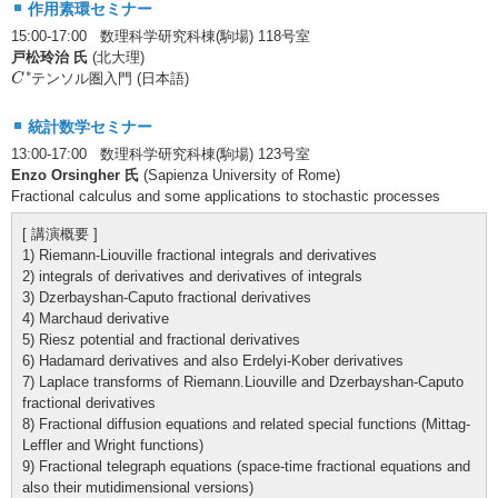
作用素環セミナー
15:00-17:00 数理科学研究科棟(駒場) 118号室
戸松玲治 氏
(北大理)
C
∗
∗
テンソル圏入門 (日本語)
C
統計数学セミナー
13:00-17:00 数理科学研究科棟(駒場) 123号室
Enzo Orsingher 氏
(Sapienza University of Rome)
Fractional calculus and some applications to stochastic processes
[ 講演概要 ]
1) Riemann-Liouville fractional integrals and derivatives
2) integrals of derivatives and derivatives of integrals
3) Dzerbayshan-Caputo fractional derivatives
4) Marchaud derivative
5) Riesz potential and fractional derivatives
6) Hadamard derivatives and also Erdelyi-Kober derivatives
7) Laplace transforms of Riemann.Liouville and Dzerbayshan-Caputo
fractional derivatives
8) Fractional diffusion equations and related special functions (Mittag-
Leffler and Wright functions)
9) Fractional telegraph equations (space-time fractional equations and
also their mutidimensional versions)