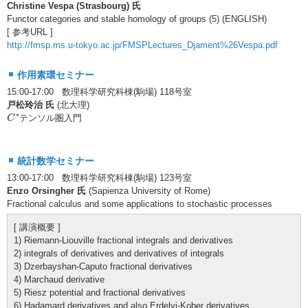
Christine Vespa (Strasbourg) 氏
Functor categories and stable homology of groups (5) (ENGLISH)
[ 参考URL ]
http://fmsp.ms.u-tokyo.ac.jp/FMSPLectures_Djament%26Vespa.pdf
作用素環セミナー
15:00-17:00 数理科学研究科棟(駒場) 118号室
戸松玲治 氏
(北大理)
C
∗
∗
テンソル圏入門
C
統計数学セミナー
13:00-17:00 数理科学研究科棟(駒場) 123号室
Enzo Orsingher 氏
(Sapienza University of Rome)
Fractional calculus and some applications to stochastic processes
[ 講演概要 ]
1) Riemann-Liouville fractional integrals and derivatives
2) integrals of derivatives and derivatives of integrals
3) Dzerbayshan-Caputo fractional derivatives
4) Marchaud derivative
5) Riesz potential and fractional derivatives
6) Hadamard derivatives and also Erdelyi-Kober derivatives