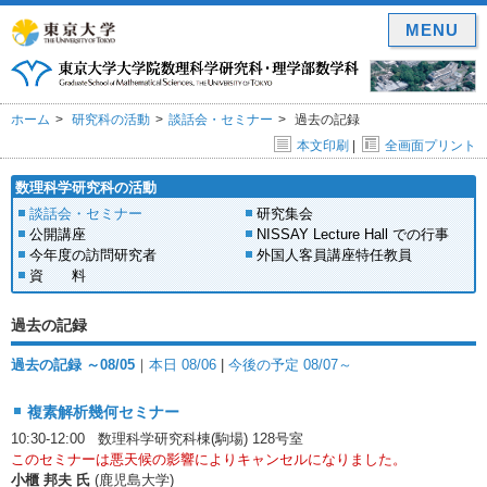
MENU
ホーム
研究科の活動
談話会・セミナー
過去の記録
本文印刷
|
全画面プリント
数理科学研究科の活動
談話会・セミナー
研究集会
公開講座
NISSAY Lecture Hall での行事
今年度の訪問研究者
外国人客員講座特任教員
資 料
過去の記録
過去の記録 ～08/05
｜
本日 08/06
|
今後の予定 08/07～
複素解析幾何セミナー
10:30-12:00 数理科学研究科棟(駒場) 128号室
このセミナーは悪天候の影響によりキャンセルになりました。
小櫃 邦夫 氏
(鹿児島大学)