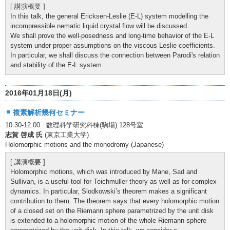
[ 講演概要 ]
In this talk, the general Ericksen-Leslie (E-L) system modelling the
incompressible nematic liquid crystal flow will be discussed.
We shall prove the well-posedness and long-time behavior of the E-L
system under proper assumptions on the viscous Leslie coefficients.
In particular, we shall discuss the connection between Parodi's relation
and stability of the E-L system.
2016年01月18日(月)
複素解析幾何セミナー
10:30-12:00 数理科学研究科棟(駒場) 128号室
志賀 啓成 氏
(東京工業大学)
Holomorphic motions and the monodromy (Japanese)
[ 講演概要 ]
Holomorphic motions, which was introduced by Mane, Sad and
Sullivan, is a useful tool for Teichmuller theory as well as for complex
dynamics. In particular, Slodkowski’s theorem makes a significant
contribution to them. The theorem says that every holomorphic motion
of a closed set on the Riemann sphere parametrized by the unit disk
is extended to a holomorphic motion of the whole Riemann sphere