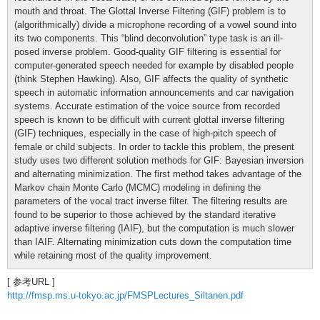
mouth and throat. The Glottal Inverse Filtering (GIF) problem is to
(algorithmically) divide a microphone recording of a vowel sound into
its two components. This “blind deconvolution” type task is an ill-
posed inverse problem. Good-quality GIF filtering is essential for
computer-generated speech needed for example by disabled people
(think Stephen Hawking). Also, GIF affects the quality of synthetic
speech in automatic information announcements and car navigation
systems. Accurate estimation of the voice source from recorded
speech is known to be difficult with current glottal inverse filtering
(GIF) techniques, especially in the case of high-pitch speech of
female or child subjects. In order to tackle this problem, the present
study uses two different solution methods for GIF: Bayesian inversion
and alternating minimization. The first method takes advantage of the
Markov chain Monte Carlo (MCMC) modeling in defining the
parameters of the vocal tract inverse filter. The filtering results are
found to be superior to those achieved by the standard iterative
adaptive inverse filtering (IAIF), but the computation is much slower
than IAIF. Alternating minimization cuts down the computation time
while retaining most of the quality improvement.
[ 参考URL ]
http://fmsp.ms.u-tokyo.ac.jp/FMSPLectures_Siltanen.pdf