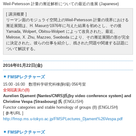
Weil-Petersson 計量の漸近解析についての最近の進展 (Japanese)
[ 講演概要 ]
リーマン面のモジュライ空間上のWeil-Petersson 計量の境界における
漸近展開は、H. Masurが1976年に与えた結果を初めとし、その後
Yamada, Wolpert, Obitsu-Wolpert によって改良された。最近、
Melrose, X. Zhu, Mazzeo, Swoboda により、その漸近展開の形が完全
に決定された。彼らの仕事を紹介し、残された問題や関連する話題に
ついて解説する。
2016年01月22日(金)
FMSPレクチャーズ
15:00 -16:00 数理科学研究科棟(駒場) 056号室
全9回講演の(8)
Aurelien Djament (Nantes/CNRS)氏(by video conference system) and
Christine Vespa (Strasbourg) 氏
(ENGLISH)
Functor categories and stable homology of groups (8) (ENGLISH)
[ 参考URL ]
http://fmsp.ms.u-tokyo.ac.jp/FMSPLectures_Djament%26Vespa.pdf
FMSPレクチャーズ