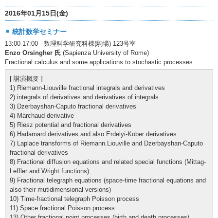
2016年01月15日(金)
統計数学セミナー
13:00-17:00 数理科学研究科棟(駒場) 123号室
Enzo Orsingher 氏
(Sapienza University of Rome)
Fractional calculus and some applications to stochastic processes
[ 講演概要 ]
1) Riemann-Liouville fractional integrals and derivatives
2) integrals of derivatives and derivatives of integrals
3) Dzerbayshan-Caputo fractional derivatives
4) Marchaud derivative
5) Riesz potential and fractional derivatives
6) Hadamard derivatives and also Erdelyi-Kober derivatives
7) Laplace transforms of Riemann.Liouville and Dzerbayshan-Caputo
fractional derivatives
8) Fractional diffusion equations and related special functions (Mittag-
Leffler and Wright functions)
9) Fractional telegraph equations (space-time fractional equations and
also their mutidimensional versions)
10) Time-fractional telegraph Poisson process
11) Space fractional Poisson process
13) Other fractional point processes (birth and death processes)