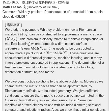
15:25-16:05 数理科学研究科棟(駒場) 126号室
Matti Lassas 氏
(University of Helsinki)
Geometric Whitney problem: Reconstruction of a manifold from a point
cloud (ENGLISH)
[ 講演概要 ]
We study the geometric Whitney problem on how a Riemannian
(
M
,
g
)
(
,
)
manifold
can be constructed to approximate a metric space
M
g
(
X
,
d
X
)
(
,
)
. This problem is closely related to manifold interpolation (or
X
d
X
n
manifold learning) where a smooth
-dimensional surface
n
S
¥
s
u
b
s
e
t
¥
m
a
t
h
b
b
R
m
m
>
n
¥
¥
m
>
,
needs to be constructed to
S
s
u
b
s
e
t
m
a
t
h
b
b
R
m
n
¥
m
a
t
h
b
b
R
m
¥
m
approximate a point cloud in
. These questions are
m
a
t
h
b
b
R
encountered in differential geometry, machine learning, and in many
inverse problems encountered in applications. The determination of a
Riemannian manifold includes the construction of its topology,
differentiable structure, and metric.
We give constructive solutions to the above problems. Moreover, we
characterize the metric spaces that can be approximated, by
Riemannian manifolds with bounded geometry: We give sufficient
conditions to ensure that a metric space can be approximated, in the
Gromov-Hausdorff or quasi-isometric sense, by a Riemannian
manifold of a fixed dimension and with bounded diameter, sectional
curvature, and injectivity radius. Also, we show that similar conditions,