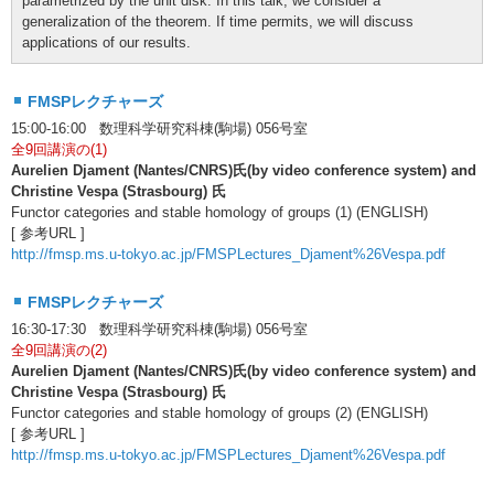
parametrized by the unit disk. In this talk, we consider a
generalization of the theorem. If time permits, we will discuss
applications of our results.
FMSPレクチャーズ
15:00-16:00 数理科学研究科棟(駒場) 056号室
全9回講演の(1)
Aurelien Djament (Nantes/CNRS)氏(by video conference system) and
Christine Vespa (Strasbourg) 氏
Functor categories and stable homology of groups (1) (ENGLISH)
[ 参考URL ]
http://fmsp.ms.u-tokyo.ac.jp/FMSPLectures_Djament%26Vespa.pdf
FMSPレクチャーズ
16:30-17:30 数理科学研究科棟(駒場) 056号室
全9回講演の(2)
Aurelien Djament (Nantes/CNRS)氏(by video conference system) and
Christine Vespa (Strasbourg) 氏
Functor categories and stable homology of groups (2) (ENGLISH)
[ 参考URL ]
http://fmsp.ms.u-tokyo.ac.jp/FMSPLectures_Djament%26Vespa.pdf