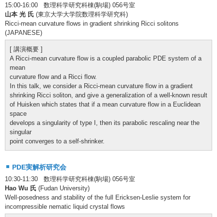
15:00-16:00 数理科学研究科棟(駒場) 056号室
山本 光 氏
(東京大学大学院数理科学研究科)
Ricci-mean curvature flows in gradient shrinking Ricci solitons
(JAPANESE)
[ 講演概要 ]
A Ricci-mean curvature flow is a coupled parabolic PDE system of a
mean
curvature flow and a Ricci flow.
In this talk, we consider a Ricci-mean curvature flow in a gradient
shrinking Ricci soliton, and give a generalization of a well-known result
of Huisken which states that if a mean curvature flow in a Euclidean
space
develops a singularity of type I, then its parabolic rescaling near the
singular
point converges to a self-shrinker.
PDE実解析研究会
10:30-11:30 数理科学研究科棟(駒場) 056号室
Hao Wu 氏
(Fudan University)
Well-posedness and stability of the full Ericksen-Leslie system for
incompressible nematic liquid crystal flows