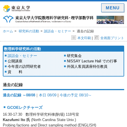
MENU
ホーム
研究科の活動
談話会・セミナー
過去の記録
本文印刷
|
全画面プリント
数理科学研究科の活動
談話会・セミナー
研究集会
公開講座
NISSAY Lecture Hall での行事
今年度の訪問研究者
外国人客員講座特任教員
資 料
過去の記録
過去の記録 ～08/08
｜
本日 08/09
|
今後の予定 08/10～
GCOEレクチャーズ
16:30-17:30 数理科学研究科棟(駒場) 118号室
Kazufumi Ito 氏
(North Carolina State Univ.)
Probing factions and Direct sampling method (ENGLISH)