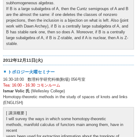
subhomogeneous algebras.
If B is a large subalgebra of A, then the Cuntz semigroups of A and B
are the almost the same: if one deletes the classes of nonzero
projections, then the inclusion is a bijection on what is left. Also (joint
work with Dawn Archey), if B is a centrally large subalgebra of A, and
B has stable rank one, then so does A. Moreover, if B is a centrally
large subalgebra of A, if B is Z-stable, and if A is nuclear, then A is Z-
stable.
2012年12月11日(火)
トポロジー火曜セミナー
16:30-18:00 数理科学研究科棟(駒場) 056号室
Tea: 16:00 - 16:30 コモンルーム
Ismar Volic 氏
(Wellesley College)
Homotopy-theoretic methods in the study of spaces of knots and links
(ENGLISH)
[ 講演概要 ]
I will survey the ways in which some homotopy-theoretic
methods, manifold calculus of functors main among them, have in
recent
years been used for extracting information about the topology of