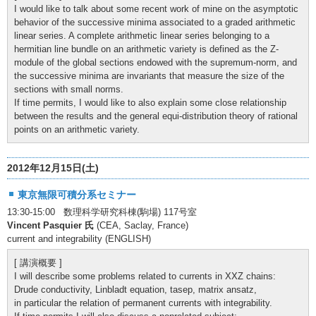
I would like to talk about some recent work of mine on the asymptotic
behavior of the successive minima associated to a graded arithmetic
linear series. A complete arithmetic linear series belonging to a
hermitian line bundle on an arithmetic variety is defined as the Z-
module of the global sections endowed with the supremum-norm, and
the successive minima are invariants that measure the size of the
sections with small norms.
If time permits, I would like to also explain some close relationship
between the results and the general equi-distribution theory of rational
points on an arithmetic variety.
2012年12月15日(土)
東京無限可積分系セミナー
13:30-15:00 数理科学研究科棟(駒場) 117号室
Vincent Pasquier 氏
(CEA, Saclay, France)
current and integrability (ENGLISH)
[ 講演概要 ]
I will describe some problems related to currents in XXZ chains:
Drude conductivity, Linbladt equation, tasep, matrix ansatz,
in particular the relation of permanent currents with integrability.