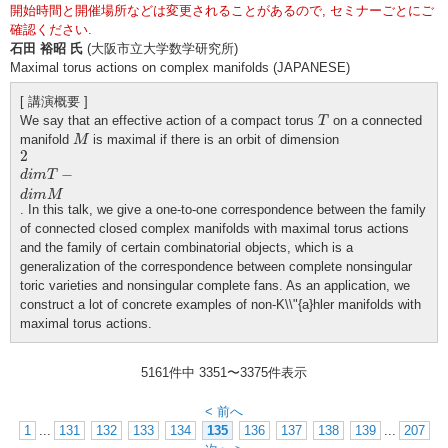
開始時間と開催場所などは変更されることがあるので, セミナーごとにご
確認ください.
石田 裕昭 氏
(大阪市立大学数学研究所)
Maximal torus actions on complex manifolds (JAPANESE)
[ 講演概要 ]
T
We say that an effective action of a compact torus
on a connected
T
M
manifold
is maximal if there is an orbit of dimension
M
2
d
i
m
T
−
d
i
m
M
2
−
d
i
m
T
d
i
m
M
. In this talk, we give a one-to-one correspondence between the family
of connected closed complex manifolds with maximal torus actions
and the family of certain combinatorial objects, which is a
generalization of the correspondence between complete nonsingular
toric varieties and nonsingular complete fans. As an application, we
construct a lot of concrete examples of non-K\\"{a}hler manifolds with
maximal torus actions.
5161件中
3351
〜
3375
件表示
< 前へ
1
...
131
132
133
134
135
136
137
138
139
...
207