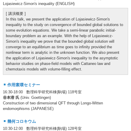
Lojasiewicz-Simon's inequality (ENGLISH)
[ 講演概要 ]
In this talk, we present the application of Lojasiewicz-Simon's
inequality to the study on convergence of bounded global solutions to
some evolution equations. We take a semi-linear parabolic initial-
boundary problem as an example. With the help of Lojasiewicz-
Simon's inequality we prove that the bounded global solution will
converge to an equilibrium as time goes to infinity provided the
nonlinear term is analytic in the unknown function. We also present
the application of Lojasiewicz-Simon's inequality to the asymptotic
behavior studies on phase-field models with Cattaneo law and
chemotaxis models with volume-filling effect.
作用素環セミナー
16:30-18:00 数理科学研究科棟(駒場) 118号室
谷本溶 氏
(Univ. Goettingen)
Construction of two dimensional QFT through Longo-Witten
endomorphisms (JAPANESE)
幾何コロキウム
10:30-12:00 数理科学研究科棟(駒場) 128号室