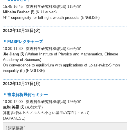
15:45-16:45 数理科学研究科棟(駒場) 118号室
Mihaita Berbec 氏
(KU Leuven)
W
∗
∗
-superrigidity for left-right wreath products (ENGLISH)
W
2012年12月18日(火)
FMSPレクチャーズ
10:30-11:30 数理科学研究科棟(駒場) 056号室
Jie Jiang 氏
(Wuhan Institute of Physics and Mathematics, Chinese
Academy of Sciences)
On convergence to equilibrium with applications of Lojasiewicz-Simon
inequality (II) (ENGLISH)
2012年12月17日(月)
複素解析幾何セミナー
10:30-12:00 数理科学研究科棟(駒場) 126号室
生駒 英晃 氏
(京都大学)
算術多様体上のノルムの小さい基底の存在について
(JAPANESE)
[ 講演概要 ]