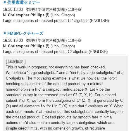
作用素環セミナー
16:30-18:00 数理科学研究科棟(駒場) 118号室
N. Christopher Phillips 氏
(Univ. Oregon)
C
∗
∗
Large subalgebras of crossed product
-algebras (ENGLISH)
C
FMSPレクチャーズ
16:30-18:00 数理科学研究科棟(駒場) 118号室
N. Christopher Phillips 氏
(Univ. Oregon)
Large subalgebras of crossed product C*-algebras (ENGLISH)
[ 講演概要 ]
This is work in progress; not everything has been checked.
We define a "large subalgebra" and a "centrally large subalgebra" of a
C*-algebra. The motivating example is what we now call the "orbit
breaking subalgebra" of the crossed product by a minimal
homeomorphism h of a compact metric space X. Let v be the
standard unitary in the crossed product C* (Z, X, h). For a closed
subset Y of X, we form the subalgebra of C* (Z, X, h) generated by C
(X) and all elements f v for f in C (X) such that f vanishes on Y. When
each orbit meets Y at most once, this subalgebra is centrally large in
the crossed product. Crossed products by smooth free minimal
actions of Zd also contain centrally large subalgebras which are
simple direct limits, with no dimension growth, of recursive