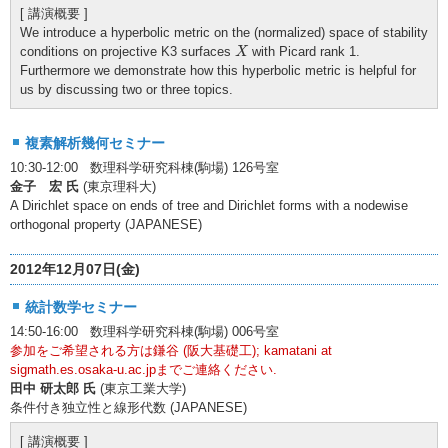
[ 講演概要 ]
We introduce a hyperbolic metric on the (normalized) space of stability
X
conditions on projective K3 surfaces
with Picard rank 1.
X
Furthermore we demonstrate how this hyperbolic metric is helpful for
us by discussing two or three topics.
複素解析幾何セミナー
10:30-12:00 数理科学研究科棟(駒場) 126号室
金子 宏 氏
(東京理科大)
A Dirichlet space on ends of tree and Dirichlet forms with a nodewise
orthogonal property (JAPANESE)
2012年12月07日(金)
統計数学セミナー
14:50-16:00 数理科学研究科棟(駒場) 006号室
参加をご希望される方は鎌谷 (阪大基礎工); kamatani at
sigmath.es.osaka-u.ac.jpまでご連絡ください.
田中 研太郎 氏
(東京工業大学)
条件付き独立性と線形代数 (JAPANESE)
[ 講演概要 ]