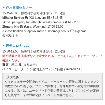
作用素環セミナー
15:45-18:00 数理科学研究科棟(駒場) 118号室
Mihaita Berbec 氏
(KU Leuven) 15:45-16:45
W
∗
∗
-superrigidity for left-right wreath products (ENGLISH)
W
Zhuang Niu 氏
(Univ. Wyoming) 17:00-18:00
C
∗
∗
A classification of approximate subhomogeneous
-algebras
C
(ENGLISH)
幾何コロキウム
10:30-12:00 数理科学研究科棟(駒場) 128号室
開始時間と開催場所などは変更されることがあるので, セミナーごとにご
確認ください.
藤原 耕二 氏
(京都大学)
ベイユ・ピーターソン空間上のファンク距離 (JAPANESE)
[ 講演概要 ]
タイヒミュラー空間上のベイユ・ピーターソン距離に関するファンク
関数について論じる。ファンク関数は、写像類群で不変な非対称距離
になる。元々は、ユークリッド空間の凸領域に対してファンクが定義
した概念で、その対称化はヒルベルト距離である。