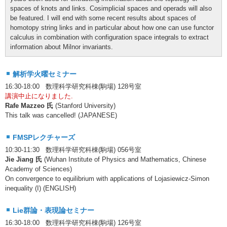
spaces of knots and links. Cosimplicial spaces and operads will also
be featured. I will end with some recent results about spaces of
homotopy string links and in particular about how one can use functor
calculus in combination with configuration space integrals to extract
information about Milnor invariants.
解析学火曜セミナー
16:30-18:00 数理科学研究科棟(駒場) 128号室
講演中止になりました.
Rafe Mazzeo 氏
(Stanford University)
This talk was cancelled! (JAPANESE)
FMSPレクチャーズ
10:30-11:30 数理科学研究科棟(駒場) 056号室
Jie Jiang 氏
(Wuhan Institute of Physics and Mathematics, Chinese
Academy of Sciences)
On convergence to equilibrium with applications of Lojasiewicz-Simon
inequality (I) (ENGLISH)
Lie群論・表現論セミナー
16:30-18:00 数理科学研究科棟(駒場) 126号室