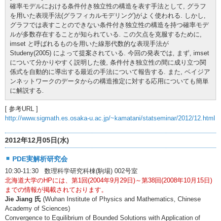
確率モデルにおける条件付き独立性の構造を表す手法として, グラフ
を用いた表現手法(グラフィカルモデリング)がよく使われる. しかし,
グラフでは表すことのできない条件付き独立性の構造を持つ確率モデ
ルが多数存在することが知られている. この欠点を克服するために,
imset と呼ばれるものを用いた線形代数的な表現手法が
Studeny(2005) によって提案されている. 今回の発表では, まず, imset
について分かりやすく説明した後, 条件付き独立性の間に成り立つ関
係式を自動的に導出する最近の手法について報告する. また, ベイジア
ンネットワークのデータからの構造推定に対する応用についても簡単
に解説する.
[ 参考URL ]
http://www.sigmath.es.osaka-u.ac.jp/~kamatani/statseminar/2012/12.html
2012年12月05日(水)
PDE実解析研究会
10:30-11:30 数理科学研究科棟(駒場) 002号室
北海道大学のHPには、第1回(2004年9月29日)～第38回(2008年10月15日)
までの情報が掲載されております。
Jie Jiang 氏
(Wuhan Institute of Physics and Mathematics, Chinese
Academy of Sciences)
Convergence to Equilibrium of Bounded Solutions with Application of