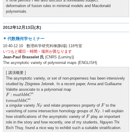
If time permits I will also discuss a nonrelated subject:
deformation of fusion rules in minimal models and Macdonald
polynomials.
2012年12月13日(木)
代数幾何学セミナー
10:40-12:10 数理科学研究科棟(駒場) 118号室
いつもと曜日・時間・場所が異なります
Jean-Paul Brasselet 氏
(CNRS (Luminy))
The asymptotic variety of polynomial maps (ENGLISH)
[ 講演概要 ]
The asymptotic variety, or set of non-properness has been intensively
studied by Zbigniew Jelonek. In a recent paper, Anna and Guillaume
Valette associate to a polynomial map
F
:
m
a
t
h
b
b
C
n
t
o
m
a
t
h
b
b
C
n
n
:
F
m
a
t
h
b
b
C
n
t
o
m
a
t
h
b
b
C
N
F
F
a singular variety
and relate properness property of
to the
N
F
F
N
F
vanishing of some intersection homology groups of
. I will explain
N
F
F
how stratifications of the asymptotic variety of
play an important
F
role in the story and how recently, one of my students, Nguyen Thi
Bich Thuy, found a nice way to exhibit such a suitable stratification.