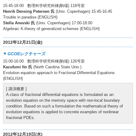
15:45-18:00 数理科学研究科棟(駒場) 118号室
Henrik Densing Petersen 氏
(Univ. Copenhagen) 15:45-16:45
Trouble in paradise (ENGLISH)
Stella Anevski 氏
(Univ. Copenhagen) 17:00-18:00
Algebraic K-theory of generalized schemes (ENGLISH)
2012年12月21日(金)
GCOEレクチャーズ
15:00-16:00 数理科学研究科棟(駒場) 126号室
Kazufumi Ito 氏
(North Carolina State Univ.)
Evolution equation approach to Fractional Differential Equations
(ENGLISH)
[ 講演概要 ]
A class of fractional differential equations is formulated as an
evolution equation on the memory space with non-local boundary
condition. Based on such a formulation the mathematical theory of
evolution equations is applied to concrete examples of nonlinear
fractional PDEs.
2012年12月19日(水)