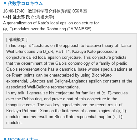
代数学コロキウム
16:40-17:40 数理科学研究科棟(駒場) 056号室
中村 健太郎 氏
(北海道大学)
A generalization of Kato's local epsilon conjecture for
(φ, Γ)-modules over the Robba ring (JAPANESE)
[ 講演概要 ]
In his preprint “Lectures on the approach to Iwasawa theory of Hasse-
Weil L-functions via B_dR, Part II ", Kazuya Kato proposed a
conjecture called local epsilon conjecture. This conjecture predicts
that the determinant of the Galois cohomology of a family of p-adic
Galois representations has a canonical base whose specializations at
de Rham points can be characterized by using Bloch-Kato
exponential, L-factors and Deligne-Langlands epsilon constants of the
associated Weil-Deligne representations.
In my talk, I generalize his conjecture for families of (φ, Γ)-modules
over the Robba ring, and prove a part of this conjecture in the
trianguline case. The two key ingredients are the recent result of
Kedlaya-Pottharst-Xiao on the ﬁniteness of cohomologies of (φ, Γ)-
modules and my result on Bloch-Kato exponential map for (φ, Γ)-
modules.
GCOEセミナー