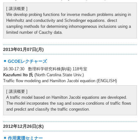
[ 講演概要 ]
We develop probing functions for inverse medium problems arising in
Helmholtz and conductivity and Schrodinger equations. direct
sampling methods for determining inhomogeneous inclusions using a
limited number of Cauchy data.
2013年01月07日(月)
GCOEレクチャーズ
16:30-17:30 数理科学研究科棟(駒場) 118号室
Kazufumi Ito 氏
(North Carolina State Univ.)
Traffic flow modeling and Hamilton Jacobi equation (ENGLISH)
[ 講演概要 ]
A traffic model based on Hamilton Jacobi equations are developed.
The model incorporates the sag and source conditions of traffic flows
and predict and classify the traffic congestion.
2012年12月26日(水)
作用素環セミナー