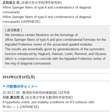
疋田辰之 氏
(京都大学大学院理学研究科)
Affine Springer fibers of type A and combinatorics of diagonal
coinvariants
Affine Springer fibers of type A and combinatorics of diagonal
coinvariants (JAPANESE)
[ 講演概要 ]
We introduce certain filtrations on the homology of
affine Springer fibers of type A and give combinatorial formulas for the
bigraded Frobenius series of the associated graded modules.
The results are essentially given by generalizations of the symmetric
function introduced by Haglund, Haiman, Loehr, Remmel, and Ulyanov
which is conjectured to coincide with the bigraded Frobenius series of
the ring of diagonal coinvariants.
2012年12月10日(月)
代数幾何学セミナー
15:30-17:00 数理科学研究科棟(駒場) 122号室
川谷 康太郎 氏
(名古屋大学多元数理科学研究科)
A hyperbolic metric and stability conditions on K3 surfaces with
¥
r
h
o
=
1
¥
=
1
(JAPANESE)
r
h
o