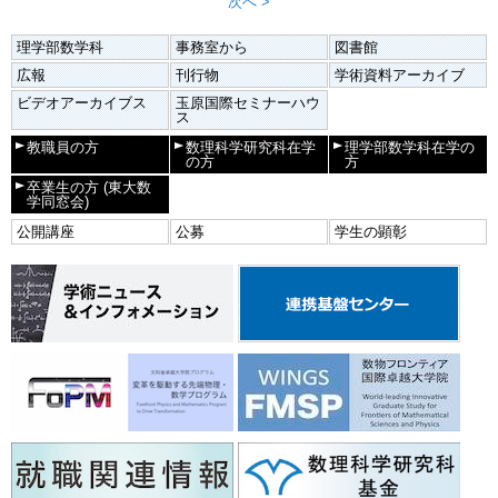
次へ >
理学部数学科
事務室から
図書館
広報
刊行物
学術資料アーカイブ
ビデオアーカイブス
玉原国際セミナーハウ
ス
教職員の方
数理科学研究科在学
理学部数学科在学の
の方
方
卒業生の方
(東大数
学同窓会)
公開講座
公募
学生の顕彰