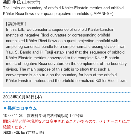
菊田 伸 氏
(上智大学)
The limits on boundary of orbifold Kähler-Einstein metrics and orbifold
Kähler-Ricci flows over quasi-projective manifolds (JAPANESE)
[ 講演概要 ]
In this talk, we consider a sequence of orbifold Kähler-Einstein
metrics of negative Ricci curvature or corresponding orbifold
normalized Kähler-Ricci flows on a quasi-projective manifold with
ample log-canonical bundle for a simple normal crossing divisor. Tian-
Yau, S. Bando and H. Tsuji established that the sequence of orbifold
Kähler-Einstein metrics converged to the complete Käler-Einstein
metric of negative Ricci curvature on the complement of the boundary
divisor. The main purpose of this talk is to show that such a
convergence is also true on the boundary for both of the orbifold
Kähler-Einstein metrics and the orbifold normalized Kähler-Ricci flows.
2013年10月03日(木)
幾何コロキウム
10:00-11:30 数理科学研究科棟(駒場) 122号室
開始時間と開催場所などは変更されることがあるので, セミナーごとにご
確認ください.
浅岡 正幸 氏
(京都大学)