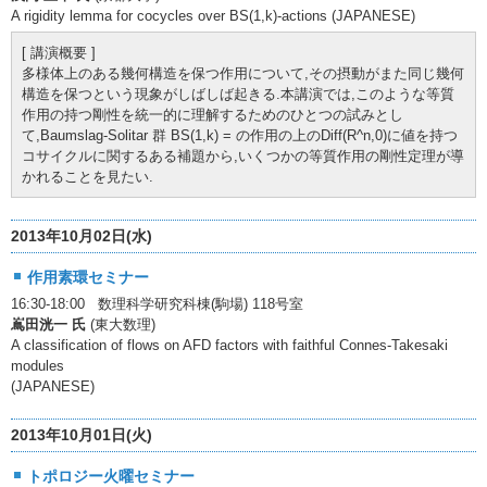
A rigidity lemma for cocycles over BS(1,k)-actions (JAPANESE)
[ 講演概要 ]
多様体上のある幾何構造を保つ作用について,その摂動がまた同じ幾何
構造を保つという現象がしばしば起きる.本講演では,このような等質
作用の持つ剛性を統一的に理解するためのひとつの試みとし
て,Baumslag-Solitar 群 BS(1,k) =
の作用の上のDiff(R^n,0)に値を持つ
コサイクルに関するある補題から,いくつかの等質作用の剛性定理が導
かれることを見たい.
2013年10月02日(水)
作用素環セミナー
16:30-18:00 数理科学研究科棟(駒場) 118号室
嶌田洸一 氏
(東大数理)
A classification of flows on AFD factors with faithful Connes-Takesaki
modules
(JAPANESE)
2013年10月01日(火)
トポロジー火曜セミナー