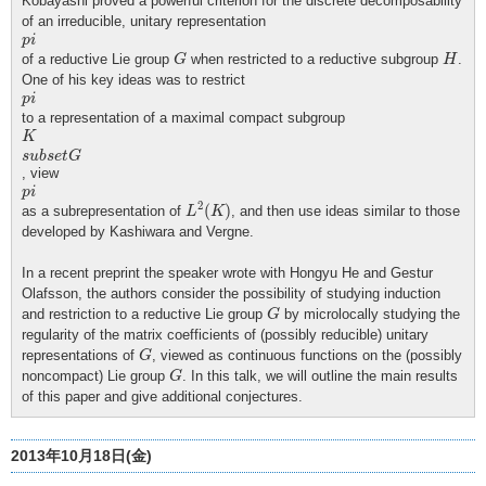
Kobayashi proved a powerful criterion for the discrete decomposability
of an irreducible, unitary representation
p
i
p
i
G
H
of a reductive Lie group
when restricted to a reductive subgroup
.
G
H
One of his key ideas was to restrict
p
i
p
i
to a representation of a maximal compact subgroup
K
s
u
b
s
e
t
G
K
s
u
b
s
e
t
G
, view
p
i
p
i
L
2
(
K
)
2
(
)
as a subrepresentation of
, and then use ideas similar to those
L
K
developed by Kashiwara and Vergne.
In a recent preprint the speaker wrote with Hongyu He and Gestur
Olafsson, the authors consider the possibility of studying induction
G
and restriction to a reductive Lie group
by microlocally studying the
G
regularity of the matrix coefficients of (possibly reducible) unitary
G
representations of
, viewed as continuous functions on the (possibly
G
G
noncompact) Lie group
. In this talk, we will outline the main results
G
of this paper and give additional conjectures.
2013年10月18日(金)