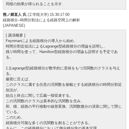
同様の効果が得られることを示す.
熊ノ郷直人 氏
(工学院大学) 15:30-17:00
経路積分--時間分割法による経路空間上の解析
(JAPANESE)
[ 講演概要 ]
Feynmanによる経路積分の導入から始め、
時間分割近似法によるLagrange型経路積分の理論を説明し、
残り時間を使って、Hamilton型経路積分の理論も説明する予定であ
る。
1.(Lagrange型)経路積分が数学的に意味をもつ汎関数のクラスを与え
る。
厳密に言えば、
このクラスに属する任意の汎関数を振幅とする経路積分の時間分割近
似法が、
始点と終点に関して広義一様収束する。
この汎関数のクラスは基本的な汎関数を含み、
和、積、経路の平行移動や線形変換、汎関数微分の演算に関して閉じ
ている。
このため、
経路積分可能な多くの汎関数を創ることができる。
さらに、この経路積分にお いて微分積分学の基本定理、