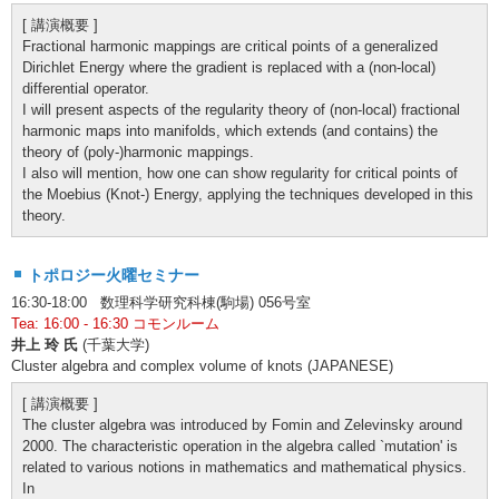
[ 講演概要 ]
Fractional harmonic mappings are critical points of a generalized
Dirichlet Energy where the gradient is replaced with a (non-local)
differential operator.
I will present aspects of the regularity theory of (non-local) fractional
harmonic maps into manifolds, which extends (and contains) the
theory of (poly-)harmonic mappings.
I also will mention, how one can show regularity for critical points of
the Moebius (Knot-) Energy, applying the techniques developed in this
theory.
トポロジー火曜セミナー
16:30-18:00 数理科学研究科棟(駒場) 056号室
Tea: 16:00 - 16:30 コモンルーム
井上 玲 氏
(千葉大学)
Cluster algebra and complex volume of knots (JAPANESE)
[ 講演概要 ]
The cluster algebra was introduced by Fomin and Zelevinsky around
2000. The characteristic operation in the algebra called `mutation' is
related to various notions in mathematics and mathematical physics.
In