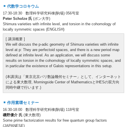
代数学コロキウム
17:30-18:30 数理科学研究科棟(駒場) 056号室
Peter Scholze 氏
(ボン大学)
Shimura varieties with infinite level, and torsion in the cohomology of
locally symmetric spaces (ENGLISH)
[ 講演概要 ]
We will discuss the p-adic geometry of Shimura varieties with infinite
level at p: They are perfectoid spaces, and there is a new period map
defined at infinite level. As an application, we will discuss some
results on torsion in the cohomology of locally symmetric spaces, and
in particular the existence of Galois representations in this setup.
(本講演は「東京北京パリ数論幾何セミナー」として、インターネット
による東大数理, Morningside Center of MathematicsとIHESの双方向
同時中継で行います.)
作用素環セミナー
16:30-18:00 数理科学研究科棟(駒場) 118号室
磯野優介 氏
(東大数理)
Some prime factorization results for free quantum group factors
(JAPANESE)