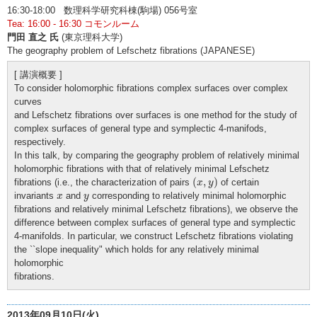
16:30-18:00 数理科学研究科棟(駒場) 056号室
Tea: 16:00 - 16:30 コモンルーム
門田 直之 氏
(東京理科大学)
The geography problem of Lefschetz fibrations (JAPANESE)
[ 講演概要 ]
To consider holomorphic fibrations complex surfaces over complex
curves
and Lefschetz fibrations over surfaces is one method for the study of
complex surfaces of general type and symplectic 4-manifods,
respectively.
In this talk, by comparing the geography problem of relatively minimal
holomorphic fibrations with that of relatively minimal Lefschetz
(
x
,
y
)
(
,
)
fibrations (i.e., the characterization of pairs
of certain
x
y
x
y
invariants
and
corresponding to relatively minimal holomorphic
x
y
fibrations and relatively minimal Lefschetz fibrations), we observe the
difference between complex surfaces of general type and symplectic
4-manifolds. In particular, we construct Lefschetz fibrations violating
the ``slope inequality" which holds for any relatively minimal
holomorphic
fibrations.
2013年09月10日(火)