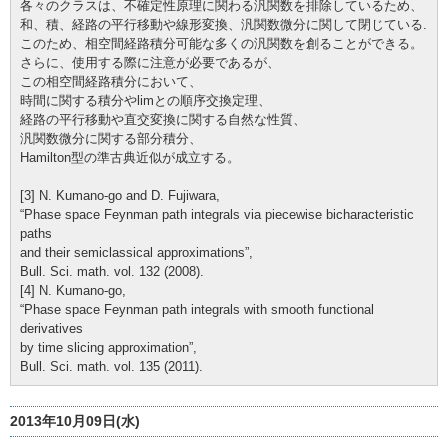
各々のクラスは、不確定性原理に関わる汎関数を排除しているため、
和、積、経路の平行移動や線形変換、汎関数微分に関して閉じている.
このため、相空間経路積分可能な多くの汎関数を創ることができる。
さらに、使用する際に注意が必要であるが、
この相空間経路積分において、
時間に関する積分やlimとの順序交換定理、
経路の平行移動や直交変換に関する自然な性質、
汎関数微分に関する部分積分、
Hamilton型の準古典近似が成立する。
[3] N. Kumano-go and D. Fujiwara,
“Phase space Feynman path integrals via piecewise bicharacteristic
paths
and their semiclassical approximations”,
Bull. Sci. math. vol. 132 (2008).
[4] N. Kumano-go,
“Phase space Feynman path integrals with smooth functional
derivatives
by time slicing approximation”,
Bull. Sci. math. vol. 135 (2011).
2013年10月09日(水)