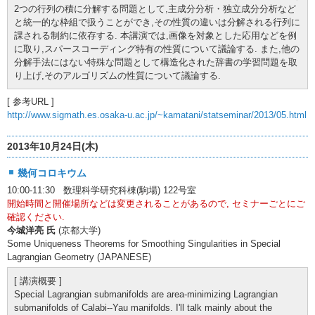
2つの行列の積に分解する問題として,主成分分析・独立成分分析など
と統一的な枠組で扱うことができ,その性質の違いは分解される行列に
課される制約に依存する. 本講演では,画像を対象とした応用などを例
に取り,スパースコーディング特有の性質について議論する. また,他の
分解手法にはない特殊な問題として構造化された辞書の学習問題を取
り上げ,そのアルゴリズムの性質について議論する.
[ 参考URL ]
http://www.sigmath.es.osaka-u.ac.jp/~kamatani/statseminar/2013/05.html
2013年10月24日(木)
幾何コロキウム
10:00-11:30 数理科学研究科棟(駒場) 122号室
開始時間と開催場所などは変更されることがあるので, セミナーごとにご
確認ください.
今城洋亮 氏
(京都大学)
Some Uniqueness Theorems for Smoothing Singularities in Special
Lagrangian Geometry (JAPANESE)
[ 講演概要 ]
Special Lagrangian submanifolds are area-minimizing Lagrangian
submanifolds of Calabi--Yau manifolds. I'll talk mainly about the