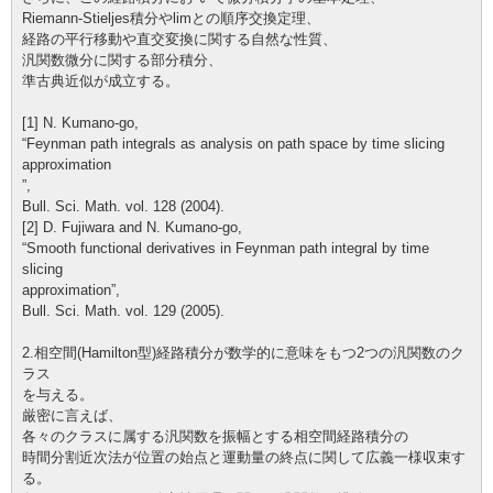
Riemann-Stieljes積分やlimとの順序交換定理、
経路の平行移動や直交変換に関する自然な性質、
汎関数微分に関する部分積分、
準古典近似が成立する。
[1] N. Kumano-go,
“Feynman path integrals as analysis on path space by time slicing
approximation
”,
Bull. Sci. Math. vol. 128 (2004).
[2] D. Fujiwara and N. Kumano-go,
“Smooth functional derivatives in Feynman path integral by time
slicing
approximation”,
Bull. Sci. Math. vol. 129 (2005).
2.相空間(Hamilton型)経路積分が数学的に意味をもつ2つの汎関数のク
ラス
を与える。
厳密に言えば、
各々のクラスに属する汎関数を振幅とする相空間経路積分の
時間分割近次法が位置の始点と運動量の終点に関して広義一様収束す
る。