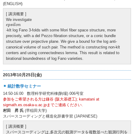
(ENGLISH)
[ 講演概要 ]
We investigate
e
p
s
i
l
o
n
e
p
s
i
l
o
n
-klt log Fano 3-folds with some Mori fiber space structure, more
precisely, with a del Pezzo fibration structure, or a conic bundle
structure over projective plane. We give a bound for the log anti-
canonical volume of such pair. The method is constructing non-klt
centers and using connectedness lemma. This result is related to
birational boundedness of log Fano varieties.
2013年10月25日(金)
統計数学セミナー
14:50-16:00 数理科学研究科棟(駒場) 006号室
参加をご希望される方は鎌谷 (阪大基礎工); kamatani at
sigmath.es.osaka-u.ac.jpまでご連絡ください.
村田 昇 氏
(早稲田大学)
スパースコーディングと構造化辞書学習 (JAPANESE)
[ 講演概要 ]
スパースコーディングは,多次元の観測データを複数並べた観測行列を