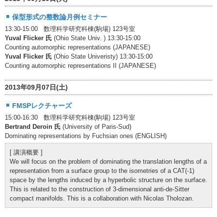
保型形式の整数論月例セミナー
13:30-15:00 数理科学研究科棟(駒場) 123号室
Yuval Flicker 氏
(Ohio State Univ. ) 13:30-15:00
Counting automorphic representations (JAPANESE)
Yuval Flicker 氏
(Ohio State Univeristy) 13:30-15:00
Counting automorphic representations II (JAPANESE)
2013年09月07日(土)
FMSPレクチャーズ
15:00-16:30 数理科学研究科棟(駒場) 123号室
Bertrand Deroin 氏
(University of Paris-Sud)
Dominating representations by Fuchsian ones (ENGLISH)
[ 講演概要 ]
We will focus on the problem of dominating the translation lengths of a
representation from a surface group to the isometries of a CAT(-1)
space by the lengths induced by a hyperbolic structure on the surface.
This is related to the construction of 3-dimensional anti-de-Sitter
compact manifolds. This is a collaboration with Nicolas Tholozan.