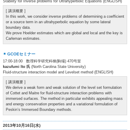
Stability for Inverse problems for Ultrahyperbolic Equations (ENGLISH)
[ 講演概要 ]
In this work, we consider inverse problems of determining a coefficient
or a source term in an ultrahyperbolic equation by some lateral
boundary data.
We prove Hoelder estimates which are global and local and the key is
Carleman estimates.
GCOEセミナー
17:00-18:00 数理科学研究科棟(駒場) 470号室
kazufumi Ito 氏
(North Carolina State University)
Fluid-structure interaction model and Levelset method (ENGLISH)
[ 講演概要 ]
We derive a weak form and weak solution of the level set formulation
of Cottet and Maitre for fluid-structure interaction problems with
immersed surfaces. The method in particular exhibits appealing mass
and energy conservation properties and a variational formulation of
Peskin’s Immersed Boundary methods.
2013年10月16日(水)