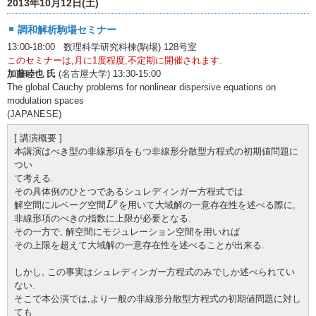
2013年10月12日(土)
調和解析駒場セミナー
13:00-18:00 数理科学研究科棟(駒場) 128号室
このセミナーは,月に1度程度,不定期に開催されます.
加藤睦也 氏
(名古屋大学) 13:30-15:00
The global Cauchy problems for nonlinear dispersive equations on
modulation spaces
(JAPANESE)
[ 講演概要 ]
本講演はべき型の非線形項をもつ非線形分散型方程式の初期値問題に
つい
て考える.
その具体例のひとつであるシュレディンガー方程式では
L
p
p
解空間にルベーグ空間
を用いて大域解の一意存在性を述べる際に,
L
非線形項のべきの指数に上限が必要となる.
その一方で, 解空間にモジュレーション空間を用いれば
その上限を超えて大域解の一意存在性を述べることが出来る.
しかし, この事実はシュレディンガー方程式のみでしか述べられてい
ない.
そこで本公演では,より一般の非線形分散型方程式の初期値問題に対し
ても