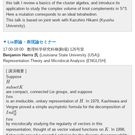
this talk I review a basics of the cluster algebra, and introduce its
application to study the complex volume of knot complements in S^3.
Here a mutation corresponds to an ideal tetrahedron.
This talk is based on joint work with Kazuhiro Hikami (Kyushu
University).
Lie群論・表現論セミナー
17:00-18:00 数理科学研究科棟(駒場) 126号室
Benjamin Harris 氏
(Louisiana State University (USA))
Representation Theory and Microlocal Analysis (ENGLISH)
[ 講演概要 ]
Suppose
H
s
u
b
s
e
t
K
H
s
u
b
s
e
t
K
are compact, connected Lie groups, and suppose
t
a
u
t
a
u
H
is an irreducible, unitary representation of
. In 1979, Kashiwara and
H
Vergne proved a simple asymptotic formula for the decomposition of
I
n
d
H
K
t
a
u
K
I
n
d
H
t
a
u
by microlocally studying the regularity of vectors in this
K
representation, thought of as vector valued functions on
. In 1998,
K