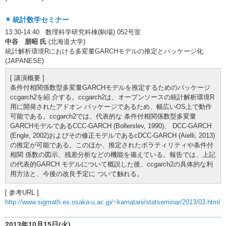
統計数学セミナー
13:30-14:40 数理科学研究科棟(駒場) 052号室
中谷 朋昭 氏
(北海道大学)
統計解析環境Rにおける多変量GARCHモデルの推定とパッケージ化
(JAPANESE)
[ 講演概要 ]
条件付相関係数型多変量GARCHモデルを推定するためのパッケージ
ccgarch2を紹 介する。ccgarch2は、オープンソースの統計解析環境R
用に開発されたアドオン パッケージであるため、幅広いOS上で動作
可能である。ccgarch2では、代表的な 条件付相関係数型多変量
GARCHモデルであるCCC-GARCH (Bollerslev, 1990)、 DCC-GARCH
(Engle, 2002)およびその修正モデルであるcDCC-GARCH (Aielli, 2013)
の推定が可能である。このほか、推定されたボラティリティや条件付
相関 係数の図示、残差分析などの機能を備えている。報告では、上記
の代表的GARCH モデルについて概説した後、ccgarch2の具体的な利
用方法と、今後の改良予定に ついて触れる。
[ 参考URL ]
http://www.sigmath.es.osaka-u.ac.jp/~kamatani/statseminar/2013/03.html
2013年10月15日(火)