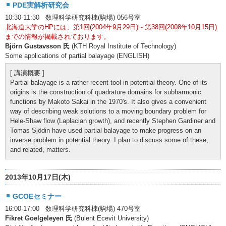
PDE実解析研究会
10:30-11:30 数理科学研究科棟(駒場) 056号室
北海道大学のHPには、第1回(2004年9月29日)～第38回(2008年10月15日)
までの情報が掲載されております。
Björn Gustavsson 氏
(KTH Royal Institute of Technology)
Some applications of partial balayage (ENGLISH)
[ 講演概要 ]
Partial balayage is a rather recent tool in potential theory. One of its
origins is the construction of quadrature domains for subharmonic
functions by Makoto Sakai in the 1970's. It also gives a convenient
way of describing weak solutions to a moving boundary problem for
Hele-Shaw flow (Laplacian growth), and recently Stephen Gardiner and
Tomas Sjödin have used partial balayage to make progress on an
inverse problem in potential theory. I plan to discuss some of these,
and related, matters.
2013年10月17日(木)
GCOEセミナー
16:00-17:00 数理科学研究科棟(駒場) 470号室
Fikret Goelgeleyen 氏
(Bulent Ecevit University)