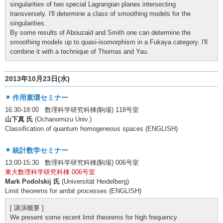
singularities of two special Lagrangian planes intersecting
transversely. I'll determine a class of smoothing models for the
singularities.
By some results of Abouzaid and Smith one can determine the
smoothing models up to quasi-isomorphism in a Fukaya category. I'll
combine it with a technique of Thomas and Yau.
2013年10月23日(水)
作用素環セミナー
16:30-18:00 数理科学研究科棟(駒場) 118号室
山下真 氏
(Ochanomizu Univ.)
Classification of quantum homogeneous spaces (ENGLISH)
統計数学セミナー
13:00-15:30 数理科学研究科棟(駒場) 006号室
東大数理科学研究科棟 006号室
Mark Podolskij 氏
(Universität Heidelberg)
Limit theorems for ambit processes (ENGLISH)
[ 講演概要 ]
We present some recent limit theorems for high frequency