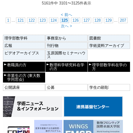
5161件中
3101
〜
3125
件表示
< 前へ
1
...
121
122
123
124
125
126
127
128
129
...
207
次へ >
理学部数学科
事務室から
図書館
広報
刊行物
学術資料アーカイブ
ビデオアーカイブス
玉原国際セミナーハウ
ス
教職員の方
数理科学研究科在学
理学部数学科在学の
の方
方
卒業生の方
(東大数
学同窓会)
公開講座
公募
学生の顕彰