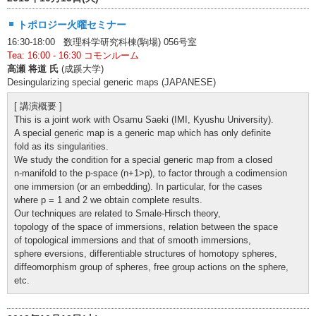
トポロジー火曜セミナー
16:30-18:00 数理科学研究科棟(駒場) 056号室
Tea: 16:00 - 16:30 コモンルーム
高瀬 将道 氏
(成蹊大学)
Desingularizing special generic maps (JAPANESE)
[ 講演概要 ]
This is a joint work with Osamu Saeki (IMI, Kyushu University).
A special generic map is a generic map which has only definite
fold as its singularities.
We study the condition for a special generic map from a closed
n-manifold to the p-space (n+1>p), to factor through a codimension
one immersion (or an embedding). In particular, for the cases
where p = 1 and 2 we obtain complete results.
Our techniques are related to Smale-Hirsch theory,
topology of the space of immersions, relation between the space
of topological immersions and that of smooth immersions,
sphere eversions, differentiable structures of homotopy spheres,
diffeomorphism group of spheres, free group actions on the sphere,
etc.