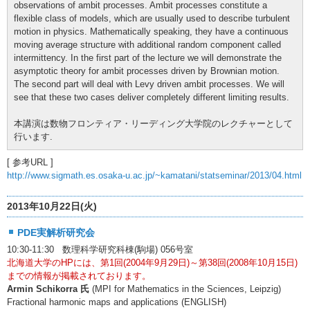
observations of ambit processes. Ambit processes constitute a
flexible class of models, which are usually used to describe turbulent
motion in physics. Mathematically speaking, they have a continuous
moving average structure with additional random component called
intermittency. In the first part of the lecture we will demonstrate the
asymptotic theory for ambit processes driven by Brownian motion.
The second part will deal with Levy driven ambit processes. We will
see that these two cases deliver completely different limiting results.
本講演は数物フロンティア・リーディング大学院のレクチャーとして
行います.
[ 参考URL ]
http://www.sigmath.es.osaka-u.ac.jp/~kamatani/statseminar/2013/04.html
2013年10月22日(火)
PDE実解析研究会
10:30-11:30 数理科学研究科棟(駒場) 056号室
北海道大学のHPには、第1回(2004年9月29日)～第38回(2008年10月15日)
までの情報が掲載されております。
Armin Schikorra 氏
(MPI for Mathematics in the Sciences, Leipzig)
Fractional harmonic maps and applications (ENGLISH)