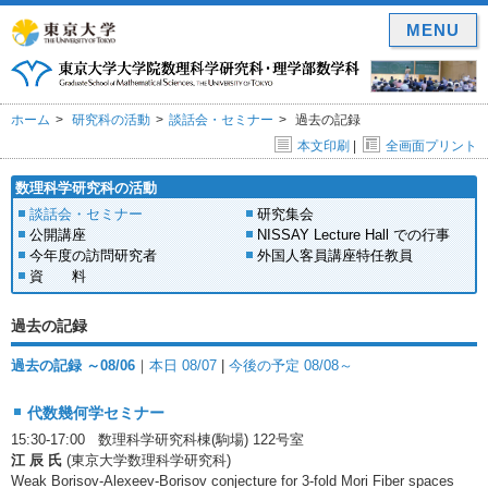
MENU
ホーム
研究科の活動
談話会・セミナー
過去の記録
本文印刷
|
全画面プリント
数理科学研究科の活動
談話会・セミナー
研究集会
公開講座
NISSAY Lecture Hall での行事
今年度の訪問研究者
外国人客員講座特任教員
資 料
過去の記録
過去の記録 ～08/06
｜
本日 08/07
|
今後の予定 08/08～
代数幾何学セミナー
15:30-17:00 数理科学研究科棟(駒場) 122号室
江 辰 氏
(東京大学数理科学研究科)
Weak Borisov-Alexeev-Borisov conjecture for 3-fold Mori Fiber spaces