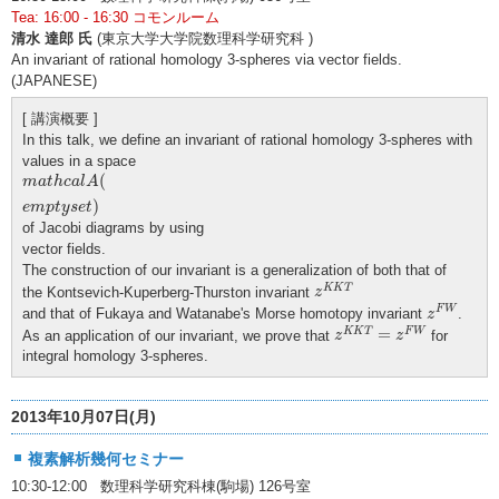
Tea: 16:00 - 16:30 コモンルーム
清水 達郎 氏
(東京大学大学院数理科学研究科 )
An invariant of rational homology 3-spheres via vector fields.
(JAPANESE)
[ 講演概要 ]
In this talk, we define an invariant of rational homology 3-spheres with
values in a space
m
a
t
h
c
a
l
A
(
e
m
p
t
y
s
e
t
)
(
m
a
t
h
c
a
l
A
)
e
m
p
t
y
s
e
t
of Jacobi diagrams by using
vector fields.
The construction of our invariant is a generalization of both that of
z
K
K
T
K
K
T
the Kontsevich-Kuperberg-Thurston invariant
z
z
F
W
F
W
and that of Fukaya and Watanabe's Morse homotopy invariant
.
z
z
K
K
T
=
z
F
W
=
K
K
T
F
W
As an application of our invariant, we prove that
for
z
z
integral homology 3-spheres.
2013年10月07日(月)
複素解析幾何セミナー
10:30-12:00 数理科学研究科棟(駒場) 126号室