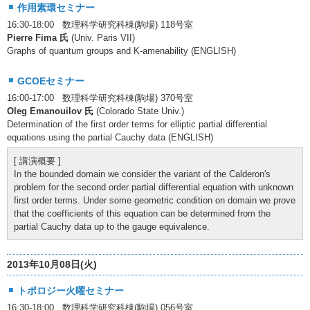
作用素環セミナー
16:30-18:00 数理科学研究科棟(駒場) 118号室
Pierre Fima 氏
(Univ. Paris VII)
Graphs of quantum groups and K-amenability (ENGLISH)
GCOEセミナー
16:00-17:00 数理科学研究科棟(駒場) 370号室
Oleg Emanouilov 氏
(Colorado State Univ.)
Determination of the first order terms for elliptic partial differential
equations using the partial Cauchy data (ENGLISH)
[ 講演概要 ]
In the bounded domain we consider the variant of the Calderon's
problem for the second order partial differential equation with unknown
first order terms. Under some geometric condition on domain we prove
that the coefficients of this equation can be determined from the
partial Cauchy data up to the gauge equivalence.
2013年10月08日(火)
トポロジー火曜セミナー
16:30-18:00 数理科学研究科棟(駒場) 056号室