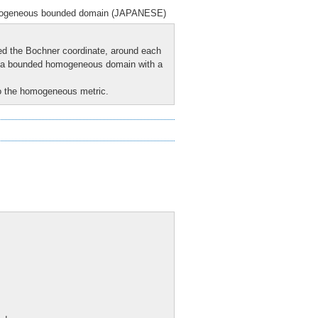
homogeneous bounded domain (JAPANESE)
lled the Bochner coordinate, around each
 for a bounded homogeneous domain with a
to the homogeneous metric.