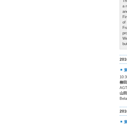
Th
a 
an
Fi
of
Fr
pr
We
bu
20
10
柳田
AGT
山田
Be
20