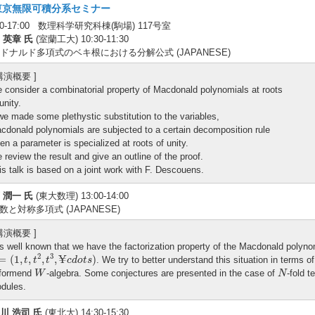
東京無限可積分系セミナー
:30-17:00 数理科学研究科棟(駒場) 117号室
 英章 氏
(室蘭工大) 10:30-11:30
ドナルド多項式のベキ根における分解公式 (JAPANESE)
 講演概要 ]
 consider a combinatorial property of Macdonald polynomials at roots
unity.
 we made some plethystic substitution to the variables,
cdonald polynomials are subjected to a certain decomposition rule
en a parameter is specialized at roots of unity.
 review the result and give an outline of the proof.
is talk is based on a joint work with F. Descouens.
 潤一 氏
(東大数理) 13:00-14:00
数と対称多項式 (JAPANESE)
 講演概要 ]
 is well known that we have the factorization property of the Macdonald polynom
=
(
1
,
t
,
t
2
,
t
3
,
¥
c
d
o
t
s
)
¥
2
3
=
(
1
,
,
,
,
)
. We try to better understand this situation in terms o
t
t
t
c
d
o
t
s
W
N
formend
-algebra. Some conjectures are presented in the case of
-fold t
W
N
dules.
川 浩司 氏
(東北大) 14:30-15:30