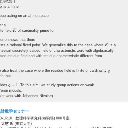
 講演概要 ]
G
is a finite
G
l
roup acting on an affine space
n
n
er a
K
ite field
of cardinality prime to
K
l
Serre shows that there
K
ists a rational fixed point. We generalize this to the case where
is a
K
nselian discretely valued field of characteristic zero with algebraically
osed residue field and with residue characteristic different from
l
q
 also treat the case where the residue field is finite of cardinality
q
ch that
l
q
−
1
−
1
vides
. To this aim, we study group actions on weak
q
\'eron models.
oint work with Johannes Nicaise)
統計数学セミナー
:00-16:10 数理科学研究科棟(駒場) 000号室
 大慈 氏
(東京大学)