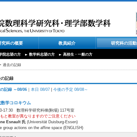
研究科の概要
教員紹介
研究科の活動
学院志望の方
数学科志望の方
高校生・一般の方
過去の記録
去の記録
の記録 ～08/06
｜
本日 08/07
|
今後の予定 08/08～
代数学コロキウム
:30-17:30 数理科学研究科棟(駒場) 117号室
もと教室が異なりますのでご注意ください
ène Esnault 氏
(Universität Duisburg-Essen)
te group actions on the affine space (ENGLISH)