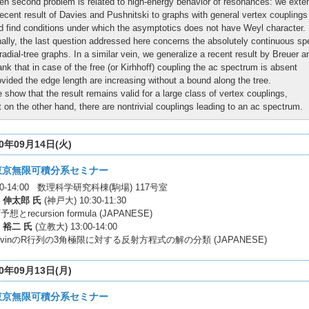
en second problem is related to high-energy behavior of resonances: we exte
recent result of Davies and Pushnitski to graphs with general vertex couplings
d find conditions under which the asymptotics does not have Weyl character.
nally, the last question addressed here concerns the absolutely continuous s
 radial-tree graphs. In a similar vein, we generalize a recent result by Breuer a
ank that in case of the free (or Kirhhoff) coupling the ac spectrum is absent
ovided the edge length are increasing without a bound along the tree.
 show that the result remains valid for a large class of vertex couplings,
t on the other hand, there are nontrivial couplings leading to an ac spectrum.
10年09月14日(火)
東京無限可積分系セミナー
:30-14:00 数理科学研究科棟(駒場) 117号室
 伸太郎 氏
(神戸大) 10:30-11:30
予想とrecursion formula (JAPANESE)
 裕二 氏
(立教大) 13:00-14:00
lavinのR行列の3角極限に対する反射方程式の解の分類 (JAPANESE)
10年09月13日(月)
東京無限可積分系セミナー