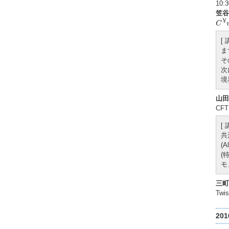
10
笠谷
C
¥
¥
C
[
ま
そ
次
境
山田
CFT
[
共
(A
(
モ
三町
Twis
20