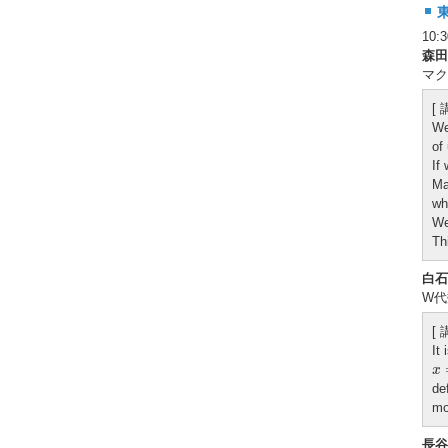
10
森田
マク
[
We
of 
If
Ma
wh
We
Th
白石
W代
[
It
x
x
de
mo
長谷