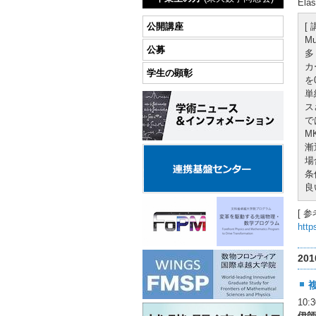
Ela
公開講座
[
M
公募
多
カ
学生の顕彰
を
単
ス
で
M
漸
場
条
良
[ 参
http
20
10
伊師