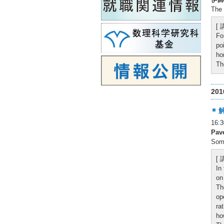
The 
[
Fo
po
ho
Th
20
16
Pav
Some
[
In
on
Th
op
ra
ho