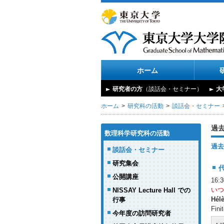
ホーム
研究者の方
（談話会・セミナー）
大
ホーム
研究科の活動
談話会・セミナー
過
数理科学研究科の活動
過去
談話会・セミナー
研究集会
公開講座
16
いつ
NISSAY Lecture Hall での
Hél
行事
Fini
今年度の訪問研究者