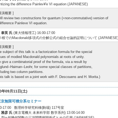
tizing the difference Painlev¥'e VI equation (JAPANESE)
 講演概要 ]
will review two constructions for quantum (=non-commutative) version of
difference Painleve VI equation.
 泰英 氏
(東大情報理工) 16:00-17:00
巾根でのMacdonald多項式の分解公式の組合せ論的証明について (JAPANESE
 講演概要 ]
e subject of this talk is a factorization formula for the special
lues of modied Macdonald polynomials at roots of unity.
 give a combinatorial proof of the formula, via a result by
glund--Haiman--Leohr, for some special classes of partitions,
cluding two column partitions.
his talk is based on a joint work with F. Descouens and H. Morita.)
10年09月11日(土)
東京無限可積分系セミナー
:00-17:00 数理科学研究科棟(駒場) 117号室
 雅彦 氏
(東京電機大 未来科学部 数学系列) 13:00-14:00
n
q
型
-超幾何関数の三項間隣接関係式とその応用 (JAPANESE)
q