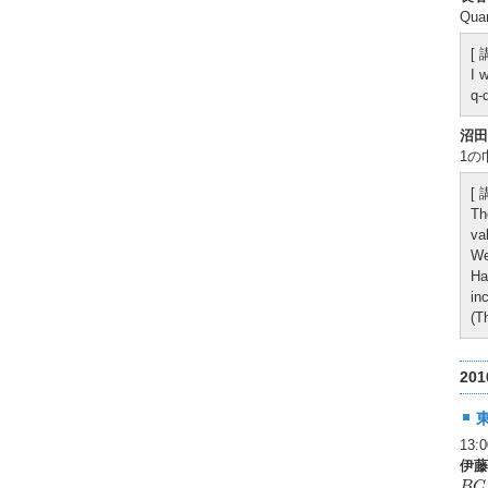
Quan
[
I 
q-
沼田
1の
[
Th
va
We
Ha
in
(T
20
13
伊藤
B
C
B
C