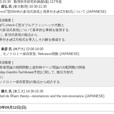
:30-15:30 数理科学研究科棟(駒場) 117号室
 昌弘 氏
(東大数理) 10:30-11:30
v
e
e
C
型DAHAの多項式表現と境界付きqKZ方程式について (JAPANESE)
v
e
e
C
 講演概要 ]
ずC-check-C型ダブルアフィンヘッケ代数と
の多項式表現について基本的な事柄を復習する.
に, 多項式表現の観点から
界付きqKZ方程式を導入しその解を構成する.
 泰彦 氏
(神戸大) 13:00-14:00
 , モノドロミー保存変形, Nekrasov関数 (JAPANESE)
 講演概要 ]
形場理論の相関関数と超対称ゲージ理論の分配関数の関係
lday-Gaiotto-Tachikawa予想)に関して, 微分方程式
特に
ノドロミー保存変形)の観点から紹介する.
 勝久 氏
(東工大) 14:30-15:30
ted de Rham theory---resonances and the non-resonance (JAPANESE)
10年09月12日(日)