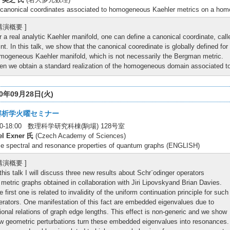
canonical coordinates associated to homogeneous Kaehler metrics on a 
 講演概要 ]
r a real analytic Kaehler manifold, one can define a canonical coordinate, ca
int. In this talk, we show that the canonical cooredinate is globally defined
mogeneous Kaehler manifold, which is not necessarily the Bergman metric.
en we obtain a standard realization of the homogeneous domain associated 
10年09月28日(火)
解析学火曜セミナー
:30-18:00 数理科学研究科棟(駒場) 128号室
el Exner 氏
(Czech Academy of Sciences)
 spectral and resonance properties of quantum graphs (ENGLISH)
 講演概要 ]
 this talk I will discuss three new results about Schr¨odinger operators
 metric graphs obtained in collaboration with Jiri Lipovskyand Brian Davies.
e first one is related to invalidity of the uniform continuation principle for such
erators. One manifestation of this fact are embedded eigenvalues due to
tional relations of graph edge lengths. This effect is non-generic and we show
w geometric perturbations turn these embedded eigenvalues into resonances.