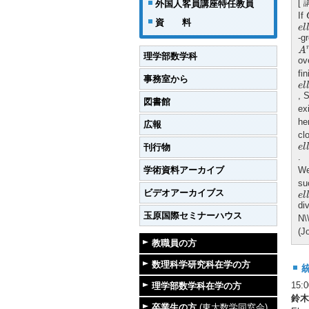
[
外国人客員講座特任教員
If
e
l
l
資 料
e
l
-g
A
A
理学部数学科
ov
fin
事務室から
e
l
l
e
l
, 
図書館
ex
he
広報
cl
e
l
l
刊行物
e
l
.
学術資料アーカイブ
We
su
e
l
l
ビデオアーカイブス
e
l
di
玉原国際セミナーハウス
N\
(J
教職員の方
数理科学研究科在学の方
15
理学部数学科在学の方
鈴木
卒業生の方
(東大数学同窓会)