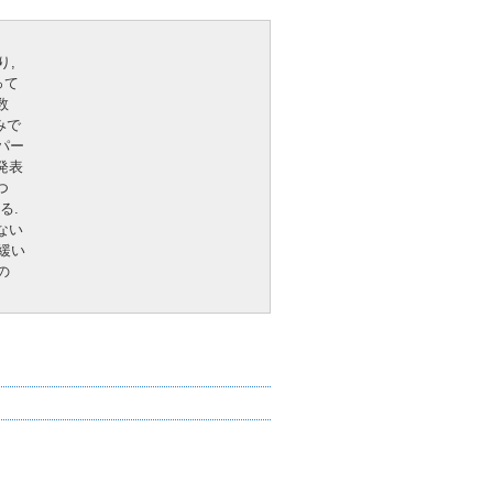
り,
って
数
みで
パー
発表
つ
る.
ない
し緩い
の