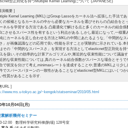
sticnet型正則化を持つMultiple Kernel Learningについて (JAPANESE)
 講演概要 ]
utiple Kernel Learning (MKL) はGroup Lassoをカーネル法へ拡張した手法であ
くの候補となるカーネルの中から必要なカーネルを選びそれらの凸結合をと
ーネルを学習する方法である.凸最適化で解ける点と多くのカーネルの結合係
0にさせるスパース性を有するという利点がある.しかし最近になって,一様重
純にカーネルを足し合わせる方法とMKLの中間にあたるような,「中間的なス
さ」が画像認識などの応用で良い性能を示すことが実験的に示されている.本
はその「中間的なスパースさ」を実現する方法としてelasticnet型正則化を持
KLを扱い,その効率的な計算アルゴリズムや,漸近的な収束性能について議論す
近的な収束性能については,真のカーネル結合係数がスパースな場合とそうで
合で状況を分けて考え,minimaxレートを達成することや,普通のMKLより少
件でスパースパターンの一致性があることなどelasticnet型MKLにはいくつか
い性質があることを示す.
考URL ]
s://www.ms.u-tokyo.ac.jp/~kengok/statseminar/2010/05.html
10年10月04日(月)
複素解析幾何セミナー
:30-12:00 数理科学研究科棟(駒場) 128号室
 英之 氏
(名大多元数理)