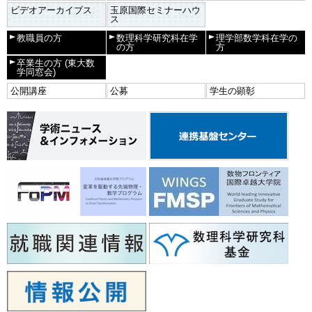
ビデオアーカイブス
玉原国際セミナーハウ
ス
教職員の方
数理科学研究科在学
理学部数学科在学の
の方
方
卒業生の方
(東大数
学同窓会)
公開講座
公募
学生の顕彰