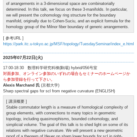
of arrangements in a 3-dimensional space are combinatorially
determined. In this talk, we focus on these 3-manifolds. In particular,
we will present the cohomology ring structure for the boundary
manifold, originally due to Cohen-Suciu, and an explicit formula for the
homology group of the Milnor fiber boundary of generic arrangements.
[ 参考URL ]
https://park.itc.u-tokyo.ac.jp/MSF/topology/TuesdaySeminar/index_e.html
2025年07月22日(火)
17:00-18:30 数理科学研究科棟(駒場) hybrid/056号室
対面参加、オンライン参加のいずれの場合もセミナーのホームページか
ら参加登録を行って下さい。
Alexis Marchand 氏
(京都大学)
Sharp spectral gaps for scl from negative curvature (ENGLISH)
[ 講演概要 ]
Stable commutator length is a measure of homological complexity of
group elements, with connections to many topics in geometric
topology, including quasimorphisms, bounded cohomology, and
simplicial volume. The goal of this talk is to shed light on some of its
relations with negative curvature. We will present a new geometric
proof of a theorem of Heuer on sharp lower bounds for scl in right-