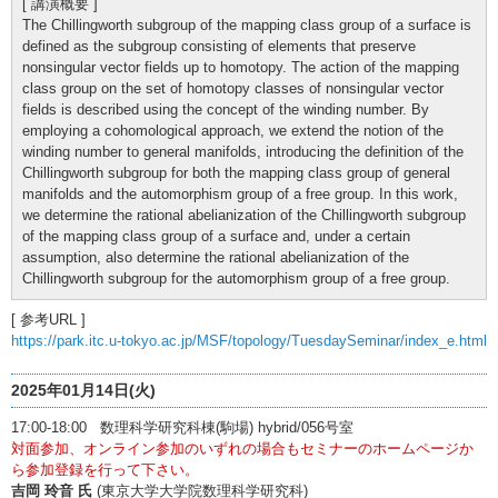
[ 講演概要 ]
The Chillingworth subgroup of the mapping class group of a surface is
defined as the subgroup consisting of elements that preserve
nonsingular vector fields up to homotopy. The action of the mapping
class group on the set of homotopy classes of nonsingular vector
fields is described using the concept of the winding number. By
employing a cohomological approach, we extend the notion of the
winding number to general manifolds, introducing the definition of the
Chillingworth subgroup for both the mapping class group of general
manifolds and the automorphism group of a free group. In this work,
we determine the rational abelianization of the Chillingworth subgroup
of the mapping class group of a surface and, under a certain
assumption, also determine the rational abelianization of the
Chillingworth subgroup for the automorphism group of a free group.
[ 参考URL ]
https://park.itc.u-tokyo.ac.jp/MSF/topology/TuesdaySeminar/index_e.html
2025年01月14日(火)
17:00-18:00 数理科学研究科棟(駒場) hybrid/056号室
対面参加、オンライン参加のいずれの場合もセミナーのホームページか
ら参加登録を行って下さい。
吉岡 玲音 氏
(東京大学大学院数理科学研究科)