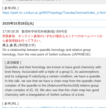
[ 参考URL ]
https://park.itc.u-tokyo.ac.jp/MSF/topology/TuesdaySeminar/index_e.html
2025年10月28日(火)
17:00-18:30 数理科学研究科棟(駒場) 056号室
対面参加、オンライン参加のいずれの場合もセミナーのホームページか
ら参加登録を行って下さい。
井上 歩 氏
(津田塾大学)
On a relationship between quandle homology and relative group
homology, from the view point of Seifert surfaces (JAPANESE)
[ 講演概要 ]
Quandles and their homology are known to have good chemistry with
knot theory. Associated with a triple of a group G, its automorphism,
and its subgroup H satisfying a certain condition, we have a quandle.
In this talk, we see that we have a chain map from the quandle chain
complex of the quandle to the (Adamson/Hochschild) relative group
chain complex of (G, H). We also see that this chain map has good
chemistry with a triangulation of Seifert surface of a knot.
[ 参考URL ]