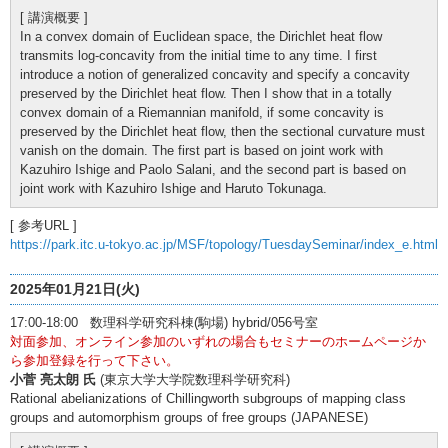
[ 講演概要 ]
In a convex domain of Euclidean space, the Dirichlet heat flow
transmits log-concavity from the initial time to any time. I first
introduce a notion of generalized concavity and specify a concavity
preserved by the Dirichlet heat flow. Then I show that in a totally
convex domain of a Riemannian manifold, if some concavity is
preserved by the Dirichlet heat flow, then the sectional curvature must
vanish on the domain. The first part is based on joint work with
Kazuhiro Ishige and Paolo Salani, and the second part is based on
joint work with Kazuhiro Ishige and Haruto Tokunaga.
[ 参考URL ]
https://park.itc.u-tokyo.ac.jp/MSF/topology/TuesdaySeminar/index_e.html
2025年01月21日(火)
17:00-18:00 数理科学研究科棟(駒場) hybrid/056号室
対面参加、オンライン参加のいずれの場合もセミナーのホームページか
ら参加登録を行って下さい。
小菅 亮太朗 氏
(東京大学大学院数理科学研究科)
Rational abelianizations of Chillingworth subgroups of mapping class
groups and automorphism groups of free groups (JAPANESE)