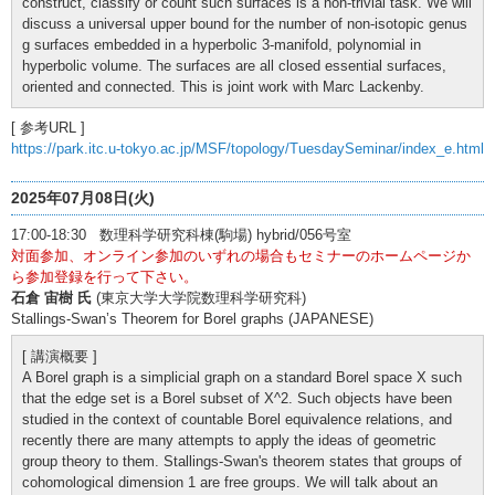
construct, classify or count such surfaces is a non-trivial task. We will
discuss a universal upper bound for the number of non-isotopic genus
g surfaces embedded in a hyperbolic 3-manifold, polynomial in
hyperbolic volume. The surfaces are all closed essential surfaces,
oriented and connected. This is joint work with Marc Lackenby.
[ 参考URL ]
https://park.itc.u-tokyo.ac.jp/MSF/topology/TuesdaySeminar/index_e.html
2025年07月08日(火)
17:00-18:30 数理科学研究科棟(駒場) hybrid/056号室
対面参加、オンライン参加のいずれの場合もセミナーのホームページか
ら参加登録を行って下さい。
石倉 宙樹 氏
(東京大学大学院数理科学研究科)
Stallings-Swan’s Theorem for Borel graphs (JAPANESE)
[ 講演概要 ]
A Borel graph is a simplicial graph on a standard Borel space X such
that the edge set is a Borel subset of X^2. Such objects have been
studied in the context of countable Borel equivalence relations, and
recently there are many attempts to apply the ideas of geometric
group theory to them. Stallings-Swan's theorem states that groups of
cohomological dimension 1 are free groups. We will talk about an