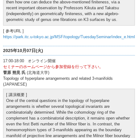
then how one can deduce the above-mentioned finiteness, via a
recent important observation by Professors Kikuta and Takatsu
(independently) on geometrically finiteness, with a new algebro-
geometric study of genus one fibrations on K3 surfaces by us.
[ 参考URL ]
https://park.itc.u-tokyo.ac.jp/MSF/topology/TuesdaySeminar/index_e.html
2025年10月07日(火)
17:00-18:00 オンライン開催
セミナーのホームページから参加登録を行って下さい。
菅原 朔見 氏
(北海道大学)
Topology of hyperplane arrangements and related 3-manifolds
(JAPANESE)
[ 講演概要 ]
One of the central questions in the topology of hyperplane
arrangements is whether several topological invariants are
combinatorially determined. While the cohomology ring of the
complement has a combinatorial description, it remains open whether
even the first Betti number of the Milnor fiber is. In contrast, the
homeomorphism types of 3-manifolds appearing as the boundary
manifold of projective line arrangements and the Milnor fiber boundary