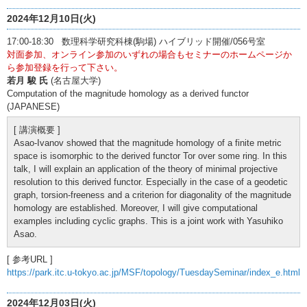
2024年12月10日(火)
17:00-18:30 数理科学研究科棟(駒場) ハイブリッド開催/056号室
対面参加、オンライン参加のいずれの場合もセミナーのホームページか
ら参加登録を行って下さい。
若月 駿 氏
(名古屋大学)
Computation of the magnitude homology as a derived functor
(JAPANESE)
[ 講演概要 ]
Asao-Ivanov showed that the magnitude homology of a finite metric
space is isomorphic to the derived functor Tor over some ring. In this
talk, I will explain an application of the theory of minimal projective
resolution to this derived functor. Especially in the case of a geodetic
graph, torsion-freeness and a criterion for diagonality of the magnitude
homology are established. Moreover, I will give computational
examples including cyclic graphs. This is a joint work with Yasuhiko
Asao.
[ 参考URL ]
https://park.itc.u-tokyo.ac.jp/MSF/topology/TuesdaySeminar/index_e.html
2024年12月03日(火)