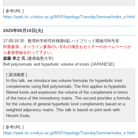
[ 参考URL ]
https://park.itc.u-tokyo.ac.jp/MSF/topology/TuesdaySeminar/index_e.html
2025年06月10日(火)
17:00-18:30 数理科学研究科棟(駒場) ハイブリッド開催/056号室
対面参加、オンライン参加のいずれの場合もセミナーのホームページか
ら参加登録を行って下さい。
森藤 孝之 氏
(慶應義塾大学)
Bell polynomials and hyperbolic volume of knots (JAPANESE)
[ 講演概要 ]
In this talk, we introduce two volume formulas for hyperbolic knot
complements using Bell polynomials. The first applies to hyperbolic
fibered knots and expresses the volume of the complement in terms
of the trace of the monodromy matrix. The second provides a formula
for the volume of general hyperbolic knot complements based on a
weighted adjacency matrix. This talk is based on joint work with
Hiroshi Goda.
[ 参考URL ]
https://park.itc.u-tokyo.ac.jp/MSF/topology/TuesdaySeminar/index_e.html