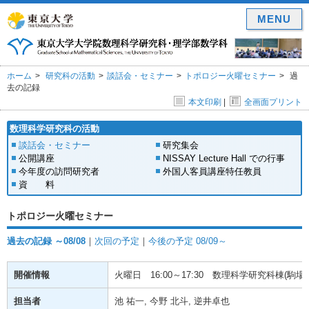
MENU
ホーム
研究科の活動
談話会・セミナー
トポロジー火曜セミナー
過
去の記録
本文印刷
|
全画面プリント
数理科学研究科の活動
談話会・セミナー
研究集会
公開講座
NISSAY Lecture Hall での行事
今年度の訪問研究者
外国人客員講座特任教員
資 料
トポロジー火曜セミナー
過去の記録 ～08/08
｜
次回の予定
｜
今後の予定 08/09～
開催情報
火曜日
16:00～17:30
数理科学研究科棟(駒場) 
担当者
池 祐一, 今野 北斗, 逆井卓也