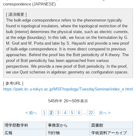
correspondence (JAPANESE)
[ 講演概要 ]
The bulk-edge correspondence refers to the phenomenon typically
found in topological insulators, where the topological restriction of the
bulk (interior) determines the physical state, such as electric currents,
at the edge (boundary). In this talk, we focus on the formulation by G.
M. Graf and M. Porta and later by S. Hayashi and provide a new proof
of bulk-edge correspondence. It is more direct compared to previous
approaches. Behind the proof lies the Bott periodicity of K-theory. The
proof of Bott periodicity has been approached from various
perspectives. We provide a new proof of Bott periodicity. In the proof,
we use Quot schemes in algebraic geometry as configuration spaces.
[ 参考URL ]
https://park.itc.u-tokyo.ac.jp/MSF/topology/TuesdaySeminar/index_e.html
545件中
26
〜
50
件表示
< 前へ
1
2
3
4
5
6
...
22
次へ >
理学部数学科
事務室から
図書館
広報
刊行物
学術資料アーカイブ