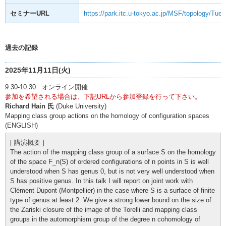
セミナーURL
https://park.itc.u-tokyo.ac.jp/MSF/topology/Tue
過去の記録
2025年11月11日(火)
9:30-10:30 オンライン開催
参加を希望される場合は、下記URLから参加登録を行って下さい。
Richard Hain 氏
(Duke University)
Mapping class group actions on the homology of configuration spaces
(ENGLISH)
[ 講演概要 ]
The action of the mapping class group of a surface S on the homology
of the space F_n(S) of ordered configurations of n points in S is well
understood when S has genus 0, but is not very well understood when
S has positive genus. In this talk I will report on joint work with
Clément Dupont (Montpellier) in the case where S is a surface of finite
type of genus at least 2. We give a strong lower bound on the size of
the Zariski closure of the image of the Torelli and mapping class
groups in the automorphism group of the degree n cohomology of