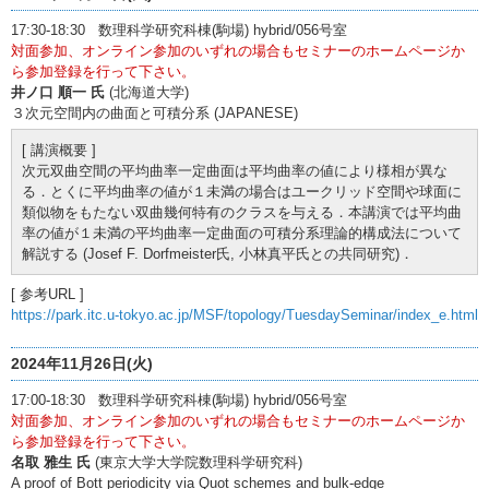
17:30-18:30 数理科学研究科棟(駒場) hybrid/056号室
対面参加、オンライン参加のいずれの場合もセミナーのホームページか
ら参加登録を行って下さい。
井ノ口 順一 氏
(北海道大学)
３次元空間内の曲面と可積分系 (JAPANESE)
[ 講演概要 ]
次元双曲空間の平均曲率一定曲面は平均曲率の値により様相が異な
る．とくに平均曲率の値が１未満の場合はユークリッド空間や球面に
類似物をもたない双曲幾何特有のクラスを与える．本講演では平均曲
率の値が１未満の平均曲率一定曲面の可積分系理論的構成法について
解説する (Josef F. Dorfmeister氏, 小林真平氏との共同研究)．
[ 参考URL ]
https://park.itc.u-tokyo.ac.jp/MSF/topology/TuesdaySeminar/index_e.html
2024年11月26日(火)
17:00-18:30 数理科学研究科棟(駒場) hybrid/056号室
対面参加、オンライン参加のいずれの場合もセミナーのホームページか
ら参加登録を行って下さい。
名取 雅生 氏
(東京大学大学院数理科学研究科)
A proof of Bott periodicity via Quot schemes and bulk-edge