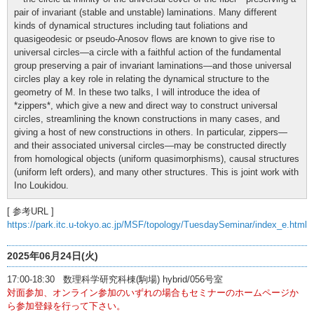
pair of invariant (stable and unstable) laminations. Many different
kinds of dynamical structures including taut foliations and
quasigeodesic or pseudo-Anosov flows are known to give rise to
universal circles—a circle with a faithful action of the fundamental
group preserving a pair of invariant laminations—and those universal
circles play a key role in relating the dynamical structure to the
geometry of M. In these two talks, I will introduce the idea of
*zippers*, which give a new and direct way to construct universal
circles, streamlining the known constructions in many cases, and
giving a host of new constructions in others. In particular, zippers—
and their associated universal circles—may be constructed directly
from homological objects (uniform quasimorphisms), causal structures
(uniform left orders), and many other structures. This is joint work with
Ino Loukidou.
[ 参考URL ]
https://park.itc.u-tokyo.ac.jp/MSF/topology/TuesdaySeminar/index_e.html
2025年06月24日(火)
17:00-18:30 数理科学研究科棟(駒場) hybrid/056号室
対面参加、オンライン参加のいずれの場合もセミナーのホームページか
ら参加登録を行って下さい。