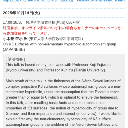
https://park.itc.u-tokyo.ac.jp/MSF/topology/TuesdaySeminar/index_e.html
2025年10月14日(火)
17:00-18:30 数理科学研究科棟(駒場) 056号室
対面参加、オンライン参加のいずれの場合もセミナーのホームページか
ら参加登録を行って下さい。
小木曾 啓示 氏
(東京大学大学院数理科学研究科)
On K3 surfaces with non-elementary hyperbolic automorphism group
(JAPANESE)
[ 講演概要 ]
This talk is based on my joint work with Professor Koji Fujiwara
(Kyoto University) and Professor Xun Yu (Tianjin University).
Main result of this talk is the finiteness of the Néron-Severi lattices of
complex projective K3 surfaces whose automorphism groups are non-
elementary hyperbolic, under the assumption that the Picard number
greater than or equal to 6 (which is optimal to ensure the finiteness).
In this talk, after recalling basic facts and some special nice
properties of K3 surfaces, the notion of hyperbolicity of group due to
Gromov, and their importance and interest (in our view), I would like to
explain first why the non-elementary hyperbolicity of K3 surface
automorphism group is the problem of the Néron-Severi lattices and