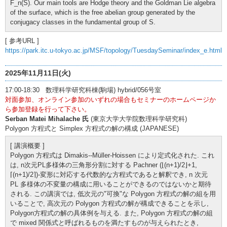
F_n(S). Our main tools are Hodge theory and the Goldman Lie algebra
of the surface, which is the free abelian group generated by the
conjugacy classes in the fundamental group of S.
[ 参考URL ]
https://park.itc.u-tokyo.ac.jp/MSF/topology/TuesdaySeminar/index_e.html
2025年11月11日(火)
17:00-18:30 数理科学研究科棟(駒場) hybrid/056号室
対面参加、オンライン参加のいずれの場合もセミナーのホームページか
ら参加登録を行って下さい。
Serban Matei Mihalache 氏
(東京大学大学院数理科学研究科)
Polygon 方程式と Simplex 方程式の解の構成 (JAPANESE)
[ 講演概要 ]
Polygon 方程式は Dimakis--Müller-Hoissen により定式化された. これ
は, n次元PL多様体の三角形分割に対する Pachner (⌊(n+1)/2⌋+1,
⌈(n+1)/2⌉)-変形に対応する代数的な方程式であると解釈でき, n 次元
PL 多様体の不変量の構成に用いることができるのではないかと期待
される. この講演では, 低次元の"可換"な Polygon 方程式の解の組を用
いることで, 高次元の Polygon 方程式の解が構成できることを示し,
Polygon方程式の解の具体例を与える. また, Polygon 方程式の解の組
で mixed 関係式と呼ばれるものを満たすものが与えられたとき,