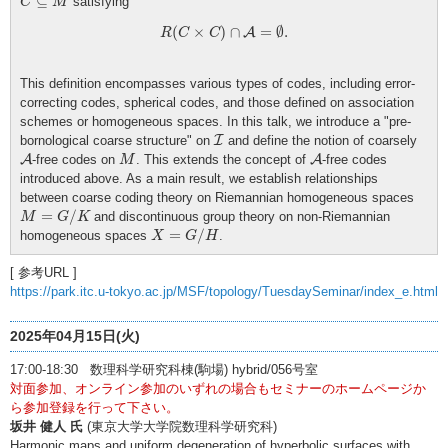
⊆
satisfying
C
M
R
(
C
×
C
)
∩
A
=
∅
.
(
×
)
∩
=
∅
.
A
R
C
C
This definition encompasses various types of codes, including error-
correcting codes, spherical codes, and those defined on association
schemes or homogeneous spaces. In this talk, we introduce a "pre-
I
bornological coarse structure" on
I
and define the notion of coarsely
A
M
A
A
-free codes on
. This extends the concept of
A
-free codes
M
introduced above. As a main result, we establish relationships
between coarse coding theory on Riemannian homogeneous spaces
M
=
G
/
K
=
/
and discontinuous group theory on non-Riemannian
M
G
K
X
=
G
/
H
=
/
homogeneous spaces
.
X
G
H
[ 参考URL ]
https://park.itc.u-tokyo.ac.jp/MSF/topology/TuesdaySeminar/index_e.html
2025年04月15日(火)
17:00-18:30 数理科学研究科棟(駒場) hybrid/056号室
対面参加、オンライン参加のいずれの場合もセミナーのホームページか
ら参加登録を行って下さい。
坂井 健人 氏
(東京大学大学院数理科学研究科)
Harmonic maps and uniform degeneration of hyperbolic surfaces with