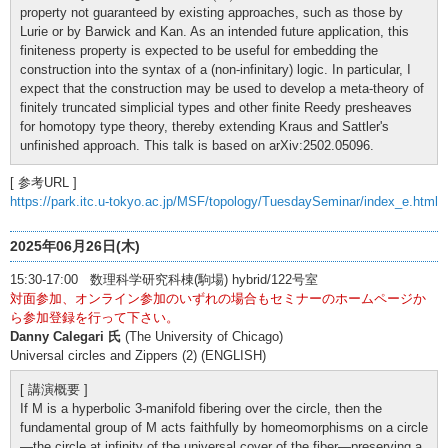
property not guaranteed by existing approaches, such as those by
Lurie or by Barwick and Kan. As an intended future application, this
finiteness property is expected to be useful for embedding the
construction into the syntax of a (non-infinitary) logic. In particular, I
expect that the construction may be used to develop a meta-theory of
finitely truncated simplicial types and other finite Reedy presheaves
for homotopy type theory, thereby extending Kraus and Sattler's
unfinished approach. This talk is based on arXiv:2502.05096.
[ 参考URL ]
https://park.itc.u-tokyo.ac.jp/MSF/topology/TuesdaySeminar/index_e.html
2025年06月26日(木)
15:30-17:00 数理科学研究科棟(駒場) hybrid/122号室
対面参加、オンライン参加のいずれの場合もセミナーのホームページか
ら参加登録を行って下さい。
Danny Calegari 氏
(The University of Chicago)
Universal circles and Zippers (2) (ENGLISH)
[ 講演概要 ]
If M is a hyperbolic 3-manifold fibering over the circle, then the
fundamental group of M acts faithfully by homeomorphisms on a circle
—the circle at infinity of the universal cover of the fiber—preserving a