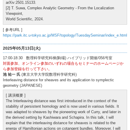
arXiv:2501.15133.
[2] T. Suwa, Complex Analytic Geometry - From the Localization
Viewpoint,
World Scientific, 2024.
[ 参考URL ]
https://park.itc.u-tokyo.ac.jp/MSF/topology/TuesdaySeminar/index_e.html
2025年05月13日(火)
17:00-18:30 数理科学研究科棟(駒場) ハイブリッド開催/056号室
対面参加、オンライン参加のいずれの場合もセミナーのホームページか
ら参加登録を行って下さい。
池 祐一 氏
(東京大学大学院数理科学研究科)
Interleaving distance for sheaves and its application to symplectic
geometry (JAPANESE)
[ 講演概要 ]
The Interleaving distance was first introduced in the context of the
stability of persistent homology and is now used in various fields. It
was adapted to sheaves by the pioneering work of Curry, and later in
the derived setting by Kashiwara and Schapira. In this talk, I will
explain that the interleaving distance for sheaves is related to the
energy of Hamiltonian actions on cotangent bundles. Moreover, I will