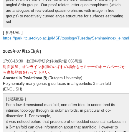
angled Artin groups. Our proof relates letter-quasimorphisms (which
are analogues of real-valued quasimorphisms with image in free
groups) to negatively curved angle structures for surfaces estimating
scl.
[ 参考URL ]
https://park.itc.u-tokyo.ac.jp/MSF/topology/TuesdaySeminar/index_e.html
2025年07月15日(火)
17:00-18:30 数理科学研究科棟(駒場) 056号室
対面参加、オンライン参加のいずれの場合もセミナーのホームページか
ら参加登録を行って下さい。
Anastasiia Tsvietkova 氏
(Rutgers University)
Polynomially many genus g surfaces in a hyperbolic 3-manifold
(ENGLISH)
[ 講演概要 ]
For a low-dimensional manifold, one often tries to understand its
intrinsic topology through its submanifolds, in particular of co-
dimension 1. For example,
it was noticed before that presence of embedded essential surfaces in
a 3-manifold can give information about that manifold. However to