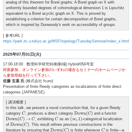
analog of this theorem for Borel graphs: A Borel graph on X with
uniformly bounded degrees of cohomological dimension 1 is Lipschitz
equivalent to a Borel acyclic graph on X. This is proved by
establishing a criterion for certain decomposition of Borel graphs,
which is inspired by Dunwoody's work on accessibility of groups.
[ 参考URL ]
https://park.itc.u-tokyo.ac.jp/MSF/topology/TuesdaySeminar/index_e.html
2025年07月01日(火)
17:00-18:00 数理科学研究科棟(駒場) hybrid/056号室
対面参加、オンライン参加のいずれの場合もセミナーのホームページか
ら参加登録を行って下さい。
佐藤 玄基 氏
(株式会社 fcuro)
Presentation of finite Reedy categories as localizations of finite direct
categories (JAPANESE)
[ 講演概要 ]
In this talk, we present a novel construction that, for a given Reedy
Down
(
C
)
C
Down
(
)
category
, produces a direct category
and a functor
C
C
Down
(
C
)
→
C
(
∞
,
1
)
C
Down
(
)
→
(
∞
,
1
)
, exhibiting
as an
-categorical localization
C
C
C
Down
(
C
)
Down
(
)
of
. This result refines previous constructions in the
C
Down
(
C
)
C
Down
(
)
literature by ensuring that
is finite whenever
is finite—a
C
C