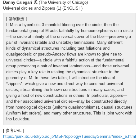
Danny Calegari 氏
(The University of Chicago)
Universal circles and Zippers (1) (ENGLISH)
[ 講演概要 ]
If M is a hyperbolic 3-manifold fibering over the circle, then the
fundamental group of M acts faithfully by homeomorphisms on a circle
—the circle at infinity of the universal cover of the fiber—preserving a
pair of invariant (stable and unstable) laminations. Many different
kinds of dynamical structures including taut foliations and
quasigeodesic or pseudo-Anosov flows are known to give rise to
universal circles—a circle with a faithful action of the fundamental
group preserving a pair of invariant laminations—and those universal
circles play a key role in relating the dynamical structure to the
geometry of M. In these two talks, I will introduce the idea of
*zippers*, which give a new and direct way to construct universal
circles, streamlining the known constructions in many cases, and
giving a host of new constructions in others. In particular, zippers—
and their associated universal circles—may be constructed directly
from homological objects (uniform quasimorphisms), causal structures
(uniform left orders), and many other structures. This is joint work with
Ino Loukidou.
[ 参考URL ]
https://park.itc.u-tokyo.ac.jp/MSF/topology/TuesdaySeminar/index_e.html