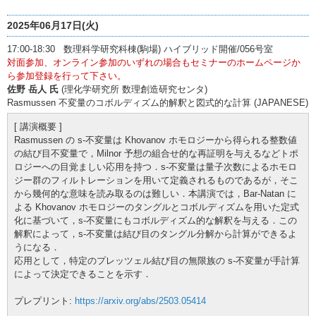
2025年06月17日(火)
17:00-18:30 数理科学研究科棟(駒場) ハイブリッド開催/056号室
対面参加、オンライン参加のいずれの場合もセミナーのホームページか
ら参加登録を行って下さい。
佐野 岳人 氏
(理化学研究所 数理創造研究センタ)
Rasmussen 不変量のコボルディズム的解釈と図式的な計算 (JAPANESE)
[ 講演概要 ]
Rasmussen の s-不変量は Khovanov ホモロジーから得られる整数値
の結び目不変量で，Milnor 予想の組合せ的な再証明を与えるなどトポ
ロジーへの目覚ましい応用を持つ．s-不変量は量子次数によるホモロ
ジー群のフィルトレーションを用いて定義されるものであるが，そこ
から幾何的な意味を読み取るのは難しい．本講演では，Bar-Natan に
よる Khovanov ホモロジーのタングルとコボルディズムを用いた定式
化に基づいて，s-不変量にもコボルディズム的な解釈を与える．この
解釈によって，s-不変量は結び目のタングル分解から計算ができるよ
うになる．
応用として，特定のプレッツェル結び目の無限族の s-不変量が手計算
によって決定できることを示す．
プレプリント:
https://arxiv.org/abs/2503.05414