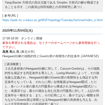
Yang-Baxter 方程式の高次元版である Simplex 方程式の解が構成でき
ることを示す. この講演は持田知朗との共同研究に基づく．
[ 参考URL ]
https://park.itc.u-tokyo.ac.jp/MSF/topology/TuesdaySeminar/index_e.html
2025年11月04日(火)
17:00-18:00 オンライン開催
参加を希望される場合は、セミナーのホームページから参加登録を行っ
て下さい。
高尾 和人 氏
(東北大学)
Heegaard分解の強既約性とGoeritz群の有限性の判定条件 (JAPANESE)
[ 講演概要 ]
３次元多様体のHeegaard分解に対して，Casson-Gordonは，その強既
約性を保証する判定条件を導入した．Lustig-Moriahによって，その強
化版も定義され，Heegaard分解のGoeritz群の有限性をも保証する判
定条件となっている．それらに用いる情報源はHeegaard図式，ただ
し，各ハンドル体の最大の円盤系から構成されるHeegaard図式だっ
た．本講演では，最小の場合も含む任意の円盤系に対して，上記の判
定条件を一般化する．また，その応用により，最小ではない種数を持
ちながらGoeritz群は有限となるHeegaard分解の具体例も与える．れ
らは古宇田悠哉氏との共同研究に基づく．