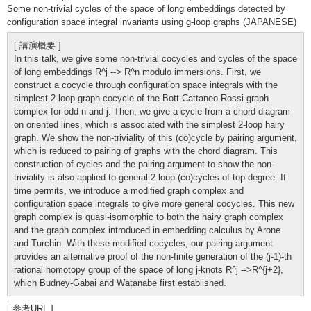
Some non-trivial cycles of the space of long embeddings detected by
configuration space integral invariants using g-loop graphs (JAPANESE)
[ 講演概要 ]
In this talk, we give some non-trivial cocycles and cycles of the space
of long embeddings R^j --> R^n modulo immersions. First, we
construct a cocycle through configuration space integrals with the
simplest 2-loop graph cocycle of the Bott-Cattaneo-Rossi graph
complex for odd n and j. Then, we give a cycle from a chord diagram
on oriented lines, which is associated with the simplest 2-loop hairy
graph. We show the non-triviality of this (co)cycle by pairing argument,
which is reduced to pairing of graphs with the chord diagram. This
construction of cycles and the pairing argument to show the non-
triviality is also applied to general 2-loop (co)cycles of top degree. If
time permits, we introduce a modified graph complex and
configuration space integrals to give more general cocycles. This new
graph complex is quasi-isomorphic to both the hairy graph complex
and the graph complex introduced in embedding calculus by Arone
and Turchin. With these modified cocycles, our pairing argument
provides an alternative proof of the non-finite generation of the (j-1)-th
rational homotopy group of the space of long j-knots R^j -->R^{j+2},
which Budney-Gabai and Watanabe first established.
[ 参考URL ]