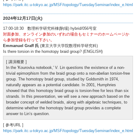
https://park.itc.u-tokyo.ac.jp/MSF/topology/TuesdaySeminar/index_e.html
2024年12月17日(火)
17:00-18:30 数理科学研究科棟(駒場) hybrid/056号室
対面参加、オンライン参加のいずれの場合もセミナーのホームページか
ら参加登録を行って下さい。
Emmanuel Graff 氏
(東京大学大学院数理科学研究科)
Is there torsion in the homotopy braid group? (ENGLISH)
[ 講演概要 ]
In the 'Kourovka notebook,' V. Lin questions the existence of a non-
trivial epimorphism from the braid group onto a non-abelian torsion-free
group. The homotopy braid group, studied by Goldsmith in 1974,
naturally appears as a potential candidate. In 2001, Humphries
showed that this homotopy braid group is torsion-free for less than six
strands. In this presentation, we will see a new approach based on the
broader concept of welded braids, along with algebraic techniques, to
determine whether the homotopy braid group provides a complete
answer to Lin’s question.
[ 参考URL ]
https://park.itc.u-tokyo.ac.jp/MSF/topology/TuesdaySeminar/index_e.html