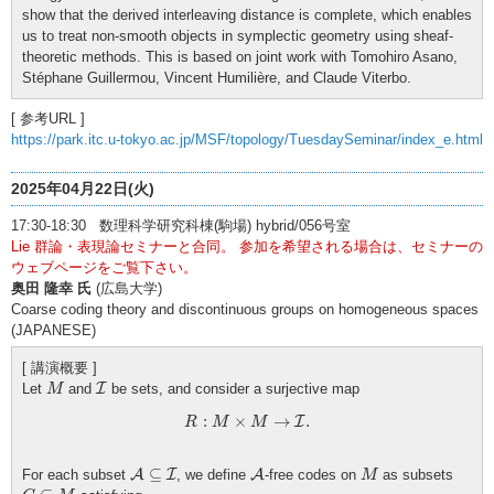
show that the derived interleaving distance is complete, which enables
us to treat non-smooth objects in symplectic geometry using sheaf-
theoretic methods. This is based on joint work with Tomohiro Asano,
Stéphane Guillermou, Vincent Humilière, and Claude Viterbo.
[ 参考URL ]
https://park.itc.u-tokyo.ac.jp/MSF/topology/TuesdaySeminar/index_e.html
2025年04月22日(火)
17:30-18:30 数理科学研究科棟(駒場) hybrid/056号室
Lie 群論・表現論セミナーと合同。 参加を希望される場合は、セミナーの
ウェブページをご覧下さい。
奥田 隆幸 氏
(広島大学)
Coarse coding theory and discontinuous groups on homogeneous spaces
(JAPANESE)
[ 講演概要 ]
M
I
Let
and
I
be sets, and consider a surjective map
M
R
:
M
×
M
→
I
.
:
×
→
.
I
R
M
M
A
⊆
I
A
M
⊆
For each subset
A
I
, we define
A
-free codes on
as subsets
M
C
⊆
M