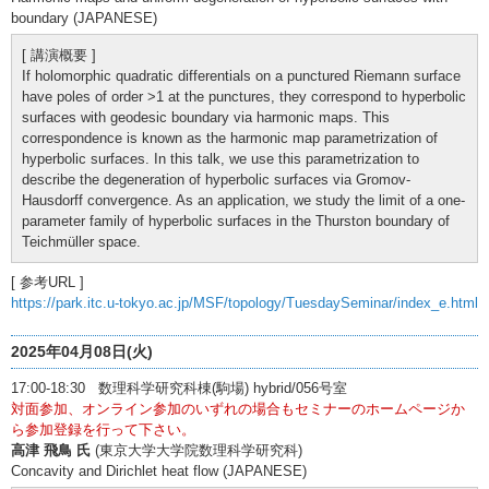
boundary (JAPANESE)
[ 講演概要 ]
If holomorphic quadratic differentials on a punctured Riemann surface
have poles of order >1 at the punctures, they correspond to hyperbolic
surfaces with geodesic boundary via harmonic maps. This
correspondence is known as the harmonic map parametrization of
hyperbolic surfaces. In this talk, we use this parametrization to
describe the degeneration of hyperbolic surfaces via Gromov-
Hausdorff convergence. As an application, we study the limit of a one-
parameter family of hyperbolic surfaces in the Thurston boundary of
Teichmüller space.
[ 参考URL ]
https://park.itc.u-tokyo.ac.jp/MSF/topology/TuesdaySeminar/index_e.html
2025年04月08日(火)
17:00-18:30 数理科学研究科棟(駒場) hybrid/056号室
対面参加、オンライン参加のいずれの場合もセミナーのホームページか
ら参加登録を行って下さい。
高津 飛鳥 氏
(東京大学大学院数理科学研究科)
Concavity and Dirichlet heat flow (JAPANESE)