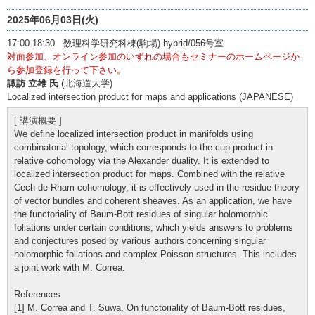
2025年06月03日(火)
17:00-18:30 数理科学研究科棟(駒場) hybrid/056号室
対面参加、オンライン参加のいずれの場合もセミナーのホームページか
ら参加登録を行って下さい。
諏訪 立雄 氏
(北海道大学)
Localized intersection product for maps and applications (JAPANESE)
[ 講演概要 ]
We define localized intersection product in manifolds using
combinatorial topology, which corresponds to the cup product in
relative cohomology via the Alexander duality. It is extended to
localized intersection product for maps. Combined with the relative
Cech-de Rham cohomology, it is effectively used in the residue theory
of vector bundles and coherent sheaves. As an application, we have
the functoriality of Baum-Bott residues of singular holomorphic
foliations under certain conditions, which yields answers to problems
and conjectures posed by various authors concerning singular
holomorphic foliations and complex Poisson structures. This includes
a joint work with M. Correa.
References
[1] M. Correa and T. Suwa, On functoriality of Baum-Bott residues,