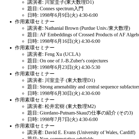
講演者: 川室圭子(東大数理D1)
題目: Connes spectrum入門
日時: 1998年6月9日(火) 4:30-6:00
作用素環セミナー
講演者: Nathanial Brown (Purdue Univ./東大数理)
題目: AF Embeddings of Crossed Products of AF Algebr
日時: 1998年6月16日(火) 4:30-6:00
作用素環セミナー
講演者: Feng Xu (UCLA)
題目: On one of J.-B.Zuber's conjectures
日時: 1998年6月23日(火) 4:30-5:30
作用素環セミナー
講演者: 川室圭子 (東大数理D1)
題目: Strong amenability and central sequence subfactor
日時: 1998年6月30日(火) 4:30-6:00
作用素環セミナー
講演者: 松井宏樹 (東大数理M2)
題目: Giordano-Putnam-Skauの仕事の紹介 (その3)
日時: 1998年7月7日(火) 4:30-6:00
作用素環セミナー
講演者: David E. Evans (University of Wales, Cardiff)
題目: Non-commutative orbifolds