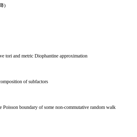
降)
e tori and metric Diophantine approximation
omposition of subfactors
he Poisson boundary of some non-commutative random walk