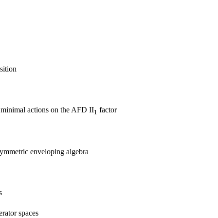
sition
inimal actions on the AFD II
factor
1
symmetric enveloping algebra
s
erator spaces