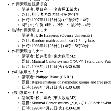
作用素環連続講演会
講演者: 夏目利一 (名古屋工業大)
題目: 初心者の為の非可換幾何学
日時: 1997年11月5日(水) 午後2時～4時
6日(木) 午前10時～12時，午後2時～4時
臨時作用素環セミナー
講演者: Uffe Haagerup (Odense University)
題目: Random matrices and exact C*-algebras
日時: 1998年1月26日(月) 4時～5時30分
作用素環セミナー
講演者: 松井宏樹 (東大数理M2)
題目: Minimal Cantor systemについて I (Giordano
日時: 1998年4月14日(火) 4:30-6:30
作用素環セミナー
講演者: Philippe Biane (CNRS)
題目: Representations of symmetric groups and free proba
日時: 1998年4月21日(火) 4:30-6:00
作用素環セミナー
講演者: 松井宏樹 (東大数理M2)
題目: Minimal Cantor systemについて II (Giordan
日時: 1998年4月28日(火) 4:30-6:30