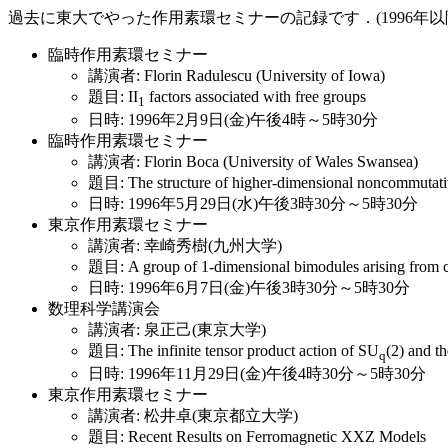
過去に東大でやった作用素環セミナーの記録です．(1996年以
臨時作用素環セミナー
講演者: Florin Radulescu (University of Iowa)
題目: II
factors associated with free groups
1
日時: 1996年2月9日(金)午後4時～5時30分
臨時作用素環セミナー
講演者: Florin Boca (University of Wales Swansea)
題目: The structure of higher-dimensional noncommutativ
日時: 1996年5月29日(水)午後3時30分～5時30分
東京作用素環セミナー
講演者: 幸崎秀樹(九州大学)
題目: A group of 1-dimensional bimodules arising from c
日時: 1996年6月7日(金)午後3時30分～5時30分
数理科学講演会
講演者: 泉正己(東京大学)
題目: The infinite tensor product action of SU
(2) and t
q
日時: 1996年11月29日(金)午後4時30分～5時30分
東京作用素環セミナー
講演者: 松井卓(東京都立大学)
題目: Recent Results on Ferromagnetic XXZ Models