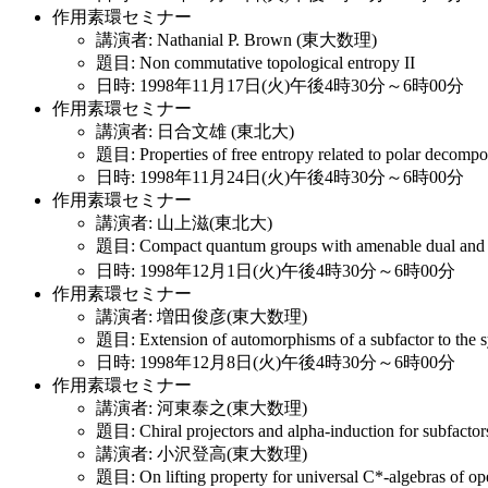
作用素環セミナー
講演者: Nathanial P. Brown (東大数理)
題目: Non commutative topological entropy II
日時: 1998年11月17日(火)午後4時30分～6時00分
作用素環セミナー
講演者: 日合文雄 (東北大)
題目: Properties of free entropy related to polar decompo
日時: 1998年11月24日(火)午後4時30分～6時00分
作用素環セミナー
講演者: 山上滋(東北大)
題目: Compact quantum groups with amenable dual and m
日時: 1998年12月1日(火)午後4時30分～6時00分
作用素環セミナー
講演者: 増田俊彦(東大数理)
題目: Extension of automorphisms of a subfactor to the 
日時: 1998年12月8日(火)午後4時30分～6時00分
作用素環セミナー
講演者: 河東泰之(東大数理)
題目: Chiral projectors and alpha-induction for subfactor
講演者: 小沢登高(東大数理)
題目: On lifting property for universal C*-algebras of op