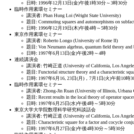
日時: 1996年12月13日(金)午後1時30分～3時30分
臨時作用素環セミナー
講演者: Phan Hung Loi (Wright State University)
題目: Commuting squares and automorphisms on subfact
日時: 1996年12月19日(木)午後4時～5時30分
東京作用素環セミナー
講演者: Roberto Longo (University of Rome II)
題目: Von Neumann algebras, quantum field theory and 
日時: 1997年6月13日(金)午後2時～4時
連続講演会
講演者: 竹崎正道 (University of California, Los Angele
題目: Functorial structure theory and a characteristic squ
日時: 1997年6月16, 23日(月)，7月1日(火)午前10時
臨時作用素環セミナー
講演者: Zhong-Jin Ruan (University of Illinois, Urbana
題目: Recent results in the local theory of operator space
日時: 1997年6月25日(水)午後4時～5時30分
東京大学大学院数理科学研究科談話会
講演者: 竹崎正道 (University of California, Los Angele
題目: Characteristic square for a factor and cocycle conj
日時: 1997年6月27日(金)午後4時30分～5時30分