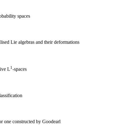
bability spaces
sed Lie algebras and their deformations
1
tive L
-spaces
assification
r one constructed by Goodearl