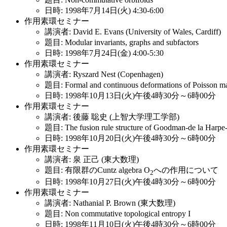
日時: 1998年7月14日(火) 4:30-6:00
作用素環セミナー
講演者: David E. Evans (University of Wales, Cardiff)
題目: Modular invariants, graphs and subfactors
日時: 1998年7月24日(金) 4:00-5:30
作用素環セミナー
講演者: Ryszard Nest (Copenhagen)
題目: Formal and continuous deformations of Poisson mani
日時: 1998年10月13日(火)午後4時30分～6時00分
作用素環セミナー
講演者: 後藤 聡史 (上智大学理工学部)
題目: The fusion rule structure of Goodman-de la Harpe-
日時: 1998年10月20日(火)午後4時30分～6時00分
作用素環セミナー
講演者: 泉 正己 (東大数理)
題目: 有限群のCuntz algebra O
への作用について
2
日時: 1998年10月27日(火)午後4時30分～6時00分
作用素環セミナー
講演者: Nathanial P. Brown (東大数理)
題目: Non commutative topological entropy I
日時: 1998年11月10日(火)午後4時30分～6時00分