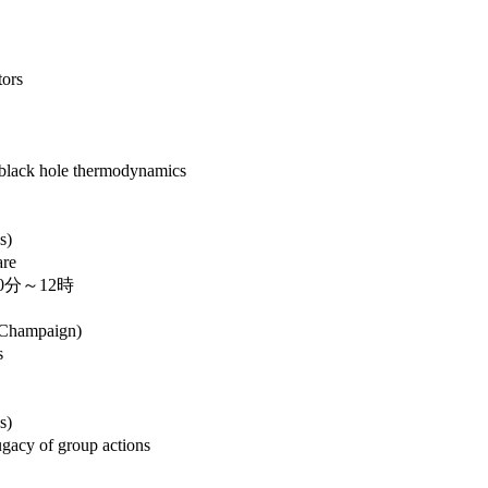
ors
black hole thermodynamics
s)
are
30分～12時
 Champaign)
s
s)
ugacy of group actions