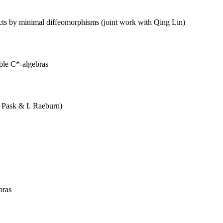
 by minimal diffeomorphisms (joint work with Qing Lin)
ble C*-algebras
 Pask & I. Raeburn)
bras