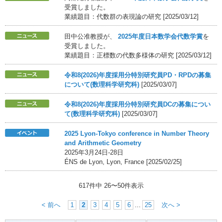
受賞しました。
業績題目：代数群の表現論の研究 [2025/03/12]
田中公准教授が、
2025年度日本数学会代数学賞
を
受賞しました。
業績題目：正標数の代数多様体の研究 [2025/03/12]
令和8(2026)年度採用分特別研究員PD・RPDの募集
について(数理科学研究科)
[2025/03/07]
令和8(2026)年度採用分特別研究員DCの募集につい
て(数理科学研究科)
[2025/03/07]
2025 Lyon-Tokyo conference in Number Theory
and Arithmetic Geometry
2025年3月24日-28日
ÉNS de Lyon, Lyon, France [2025/02/25]
617件中
26
〜
50
件表示
< 前へ
1
2
3
4
5
6
...
25
次へ >