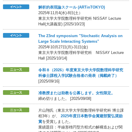
解析的表現論スクール (ARTinTOKYO)
2025年11月4(水)-8日(土）
東京大学大学院数理科学研究科 NISSAY Lecture
Hall(大講義室) [2025/10/23]
The 23nd symposium "Stochastic Analysis on
Large Scale Interacting Systems"
2025年10月27日(月)-31日(金)
東京大学大学院数理科学研究科 NISSAY Lecture
Hall [2025/10/14]
令和８（2026）年度東京大学大学院数理科学研究
科修士課程入学試験合格者の発表（掲載終了）
[2025/09/16]
准教授または助教を公募します。女性限定。
締め切りました。 [2025/09/08]
片山翔氏（東京大学大学院数理科学研究科 博士課
程3年）が、
2025年度日本数学会賞建部賢弘奨励
賞
を受賞しました。
業績題目：半線形楕円型方程式の解構造および関