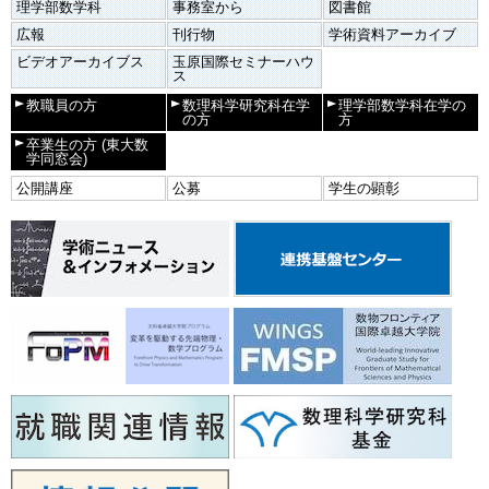
理学部数学科
事務室から
図書館
広報
刊行物
学術資料アーカイブ
ビデオアーカイブス
玉原国際セミナーハウ
ス
教職員の方
数理科学研究科在学
理学部数学科在学の
の方
方
卒業生の方
(東大数
学同窓会)
公開講座
公募
学生の顕彰