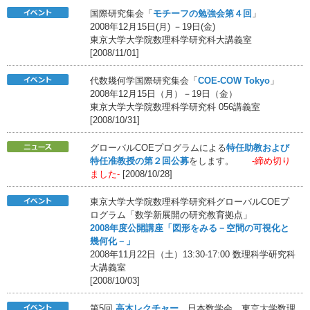
国際研究集会「
モチーフの勉強会第４回
」
2008年12月15日(月) －19日(金)
東京大学大学院数理科学研究科大講義室
[2008/11/01]
代数幾何学国際研究集会「
COE-COW Tokyo
」
2008年12月15日（月）－19日（金）
東京大学大学院数理科学研究科 056講義室
[2008/10/31]
グローバルCOEプログラムによる
特任助教および
特任准教授の第２回公募
をします。
-締め切り
ました-
[2008/10/28]
東京大学大学院数理科学研究科グローバルCOEプ
ログラム「数学新展開の研究教育拠点」
2008年度公開講座「図形をみる－空間の可視化と
幾何化－」
2008年11月22日（土）13:30-17:00 数理科学研究科
大講義室
[2008/10/03]
第5回
高木レクチャー
日本数学会，東京大学数理