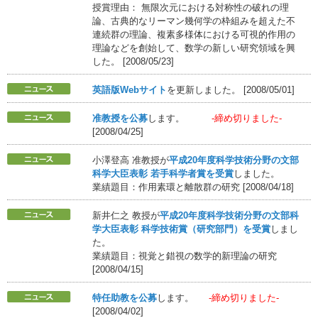
授賞理由： 無限次元における対称性の破れの理
論、古典的なリーマン幾何学の枠組みを超えた不
連続群の理論、複素多様体における可視的作用の
理論などを創始して、数学の新しい研究領域を興
した。 [2008/05/23]
英語版Webサイト
を更新しました。 [2008/05/01]
准教授を公募
します。
-締め切りました-
[2008/04/25]
小澤登高 准教授が
平成20年度科学技術分野の文部
科学大臣表彰 若手科学者賞を受賞
しました。
業績題目：作用素環と離散群の研究 [2008/04/18]
新井仁之 教授が
平成20年度科学技術分野の文部科
学大臣表彰 科学技術賞（研究部門）を受賞
しまし
た。
業績題目：視覚と錯視の数学的新理論の研究
[2008/04/15]
特任助教を公募
します。
-締め切りました-
[2008/04/02]