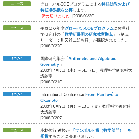
グローバルCOEプログラムによる
特任助教および
特任准教授を公募
します。
-締め切りました-
[2008/06/30]
平成２０年度
グローバルCOEプログラム
に数理科
学研究科の「
数学新展開の研究教育拠点
」（拠点
リーダー：川又雄二郎教授）が採択されました。
[2008/06/20]
国際研究集会「
Arithmetic and Algebraic
Geometry
」
2008年7月3日（木）－6日（日）数理科学研究科大
講義室
[2008/06/16]
International Conference
From Painlevé to
Okamoto
2008年6月9日（月）－13日（金）数理科学研究科
大講義室
[2008/06/09]
小林俊行 教授が
「フンボルト賞（数学部門）」を
受賞
することに決まりました。