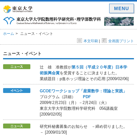
MENU
ホーム
ニュース・イベント
本文印刷
|
全画面プリント
ニュース・イベント
辻 雄 准教授が
第５回（平成２０年度）日本学
術振興会賞
を受賞することに決まりました。
業績題目：p進ホッジ理論とその応用 [2009/02/06]
GCOEワークショップ「産業数学：理論と実践」
プログラム（詳細）
PDF
2009年2月23日（月）－2月24日（火）
東京大学大学院数理科学研究科 056講義室
[2009/02/05]
研究科秘書募集のお知らせ －締め切りました。
－ [2009/01/30]