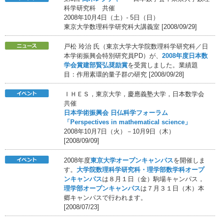
科学研究科 共催
2008年10月4日（土）- 5日（日）
東京大学数理科学研究科大講義室 [2008/09/29]
戸松 玲治 氏（東京大学大学院数理科学研究科／日
本学術振興会特別研究員PD）が、
2008年度日本数
学会賞建部賢弘奨励賞
を受賞しました。業績題
目：作用素環的量子群の研究 [2008/09/28]
ＩＨＥＳ，東京大学，慶應義塾大学，日本数学会
共催
日本学術振興会 日仏科学フォーラム
「Perspectives in mathematical science」
2008年10月7日（火）－10月9日（木）
[2008/09/09]
2008年度
東京大学オープンキャンパス
を開催しま
す。
大学院数理科学研究科・理学部数学科オープ
ンキャンパス
は８月１日（金）駒場キャンパス，
理学部オープンキャンパス
は７月３１日（木）本
郷キャンパスで行われます。
[2008/07/23]