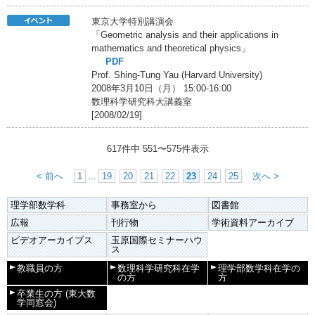
東京大学特別講演会
「Geometric analysis and their applications in
mathematics and theoretical physics」
PDF
Prof. Shing-Tung Yau (Harvard University)
2008年3月10日（月） 15:00-16:00
数理科学研究科大講義室
[2008/02/19]
617件中
551
〜
575
件表示
< 前へ
1
...
19
20
21
22
23
24
25
次へ >
理学部数学科
事務室から
図書館
広報
刊行物
学術資料アーカイブ
ビデオアーカイブス
玉原国際セミナーハウ
ス
教職員の方
数理科学研究科在学
理学部数学科在学の
の方
方
卒業生の方
(東大数
学同窓会)