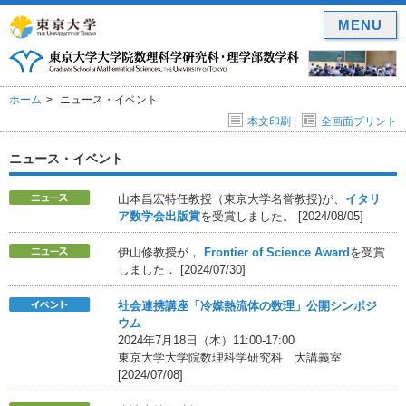
MENU
ホーム
ニュース・イベント
本文印刷
|
全画面プリント
ニュース・イベント
山本昌宏特任教授（東京大学名誉教授)が、
イタリ
ア数学会出版賞
を受賞しました。 [2024/08/05]
伊山修教授が，
Frontier of Science Award
を受賞
しました． [2024/07/30]
社会連携講座「冷媒熱流体の数理」公開シンポジ
ウム
2024年7月18日（木）11:00-17:00
東京大学大学院数理科学研究科 大講義室
[2024/07/08]