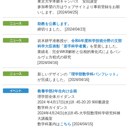
東京大学本郷キャンパス 安田講堂
参加希望の方はウェブサイトより事前登録をお願
いします。 [2024/04/25]
助教を公募します。
締切りました。 [2024/04/23]
岩木耕平准教授が、
令和6年度科学技術分野の文部
科学大臣表彰「若手科学者賞」
を受賞しました。
業績名 : 完全WKB解析と位相的漸化式によるパン
ルヴェ方程式の研究
[2024/04/16]
新しいデザインの
「理学部数学科パンフレット」
が完成しました。 [2024/04/16]
教養学部2年生向け企画
理学部全体ガイダンス
2024 年4月17日(水)18 :45-20:20 900番講堂
数学科ガイダンス
2024年4月24日(水)18:45-大学院数理科学研究科棟
大講義室
数学科案内は
こちら
[2024/04/15]