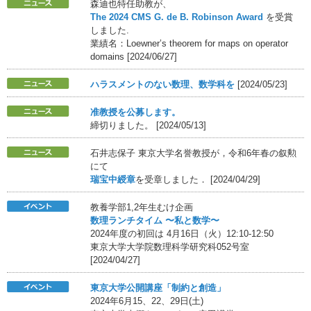
森迪也特任助教が、
The 2024 CMS G. de B. Robinson Award
を受賞
しました.
業績名：Loewner’s theorem for maps on operator
domains [2024/06/27]
ハラスメントのない数理、数学科を
[2024/05/23]
准教授を公募します。
締切りました。 [2024/05/13]
石井志保子 東京大学名誉教授が，令和6年春の叙勲
にて
瑞宝中綬章
を受章しました． [2024/04/29]
教養学部1,2年生むけ企画
数理ランチタイム 〜私と数学〜
2024年度の初回は 4月16日（火）12:10-12:50
東京大学大学院数理科学研究科052号室
[2024/04/27]
東京大学公開講座「制約と創造」
2024年6月15、22、29日(土)