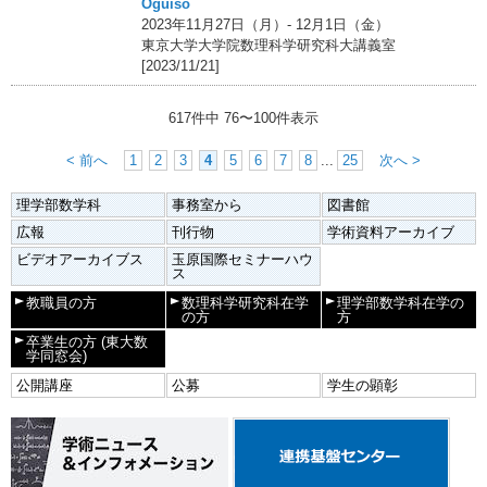
Oguiso
2023年11月27日（月）- 12月1日（金）
東京大学大学院数理科学研究科大講義室
[2023/11/21]
617件中
76
〜
100
件表示
< 前へ
1
2
3
4
5
6
7
8
...
25
次へ >
理学部数学科
事務室から
図書館
広報
刊行物
学術資料アーカイブ
ビデオアーカイブス
玉原国際セミナーハウ
ス
教職員の方
数理科学研究科在学
理学部数学科在学の
の方
方
卒業生の方
(東大数
学同窓会)
公開講座
公募
学生の顕彰