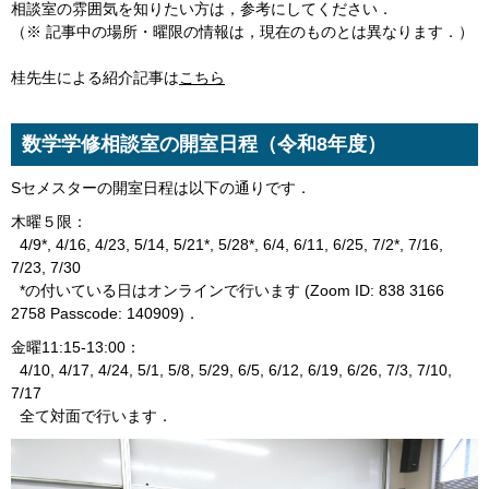
相談室の雰囲気を知りたい方は，参考にしてください．
（※ 記事中の場所・曜限の情報は，現在のものとは異なります．）
桂先生による紹介記事は
こちら
数学学修相談室の開室日程（令和8年度）
Sセメスターの開室日程は以下の通りです．
木曜５限：
4/9*, 4/16, 4/23, 5/14, 5/21*, 5/28*, 6/4, 6/11, 6/25, 7/2*, 7/16,
7/23, 7/30
*の付いている日はオンラインで行います (Zoom ID: 838 3166
2758 Passcode: 140909)．
金曜11:15-13:00：
4/10, 4/17, 4/24, 5/1, 5/8, 5/29, 6/5, 6/12, 6/19, 6/26, 7/3, 7/10,
7/17
全て対面で行います．