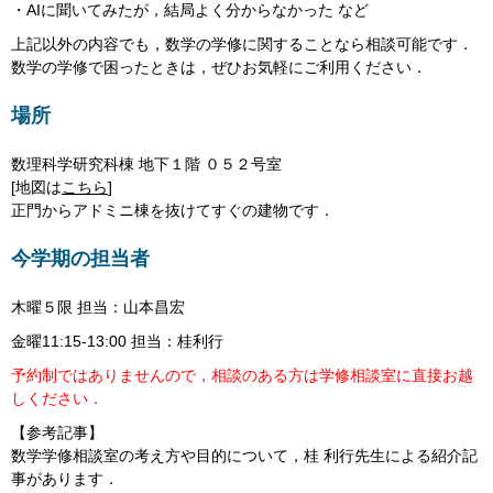
・AIに聞いてみたが，結局よく分からなかった など
上記以外の内容でも，数学の学修に関することなら相談可能です．
数学の学修で困ったときは，ぜひお気軽にご利用ください．
場所
数理科学研究科棟 地下１階 ０５２号室
[地図は
こちら
]
正門からアドミニ棟を抜けてすぐの建物です．
今学期の担当者
木曜５限 担当：山本昌宏
金曜11:15-13:00 担当：桂利行
予約制ではありませんので，相談のある方は学修相談室に直接お越
しください．
【参考記事】
数学学修相談室の考え方や目的について，桂 利行先生による紹介記
事があります．