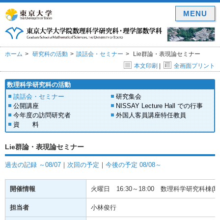
MENU
ホーム
研究科の活動
談話会・セミナー
Lie群論・表現論セミナー
本文印刷
|
全画面プリント
数理科学研究科の活動
談話会・セミナー
研究集会
公開講座
NISSAY Lecture Hall での行事
今年度の訪問研究者
外国人客員講座特任教員
資 料
Lie群論・表現論セミナー
過去の記録 ～08/07
｜
次回の予定
｜
今後の予定 08/08～
開催情報
火曜日
16:30～18:00
数理科学研究科棟(駒場
担当者
小林俊行