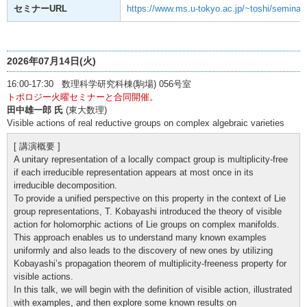
セミナーURL
https://www.ms.u-tokyo.ac.jp/~toshi/seminar/
2026年07月14日(火)
16:00-17:30 数理科学研究科棟(駒場) 056号室
トポロジー火曜セミナーと合同開催。
田中雄一郎 氏
(東大数理)
Visible actions of real reductive groups on complex algebraic varieties
[ 講演概要 ]
A unitary representation of a locally compact group is multiplicity-free
if each irreducible representation appears at most once in its
irreducible decomposition.
To provide a unified perspective on this property in the context of Lie
group representations, T. Kobayashi introduced the theory of visible
action for holomorphic actions of Lie groups on complex manifolds.
This approach enables us to understand many known examples
uniformly and also leads to the discovery of new ones by utilizing
Kobayashi’s propagation theorem of multiplicity-freeness property for
visible actions.
In this talk, we will begin with the definition of visible action, illustrated
with examples, and then explore some known results on