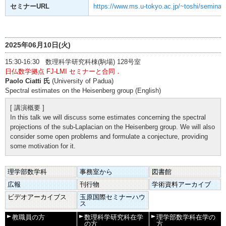
セミナーURL
https://www.ms.u-tokyo.ac.jp/~toshi/seminar/
2025年06月10日(火)
15:30-16:30 数理科学研究科棟(駒場) 128号室
日仏数学拠点 FJ-LMI セミナーと合同．
Paolo Ciatti 氏
(University of Padua)
Spectral estimates on the Heisenberg group (English)
[ 講演概要 ]
In this talk we will discuss some estimates concerning the spectral
projections of the sub-Laplacian on the Heisenberg group. We will also
consider some open problems and formulate a conjecture, providing
some motivation for it.
理学部数学科
事務室から
図書館
広報
刊行物
学術資料アーカイブ
ビデオアーカイブス
玉原国際セミナーハウ
ス
教職員の方
数理科学研究科在学
理学部数学科在学の
の方
方