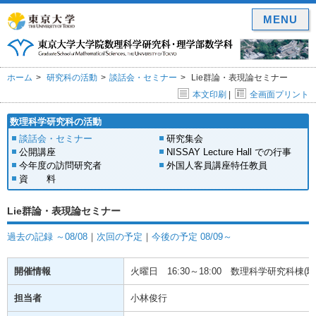
MENU
ホーム
研究科の活動
談話会・セミナー
Lie群論・表現論セミナー
本文印刷
|
全画面プリント
数理科学研究科の活動
談話会・セミナー
研究集会
公開講座
NISSAY Lecture Hall での行事
今年度の訪問研究者
外国人客員講座特任教員
資 料
Lie群論・表現論セミナー
過去の記録 ～08/08
｜
次回の予定
｜
今後の予定 08/09～
開催情報
火曜日
16:30～18:00
数理科学研究科棟(駒場
担当者
小林俊行