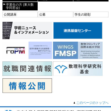
卒業生の方
(東大数
学同窓会)
公開講座
公募
学生の顕彰
このページのトップへ