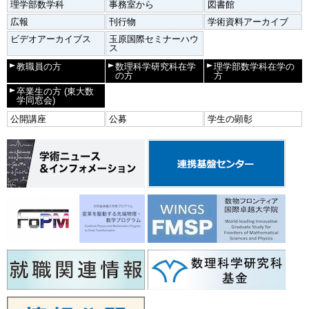
理学部数学科
事務室から
図書館
広報
刊行物
学術資料アーカイブ
ビデオアーカイブス
玉原国際セミナーハウ
ス
教職員の方
数理科学研究科在学
理学部数学科在学の
の方
方
卒業生の方
(東大数
学同窓会)
公開講座
公募
学生の顕彰