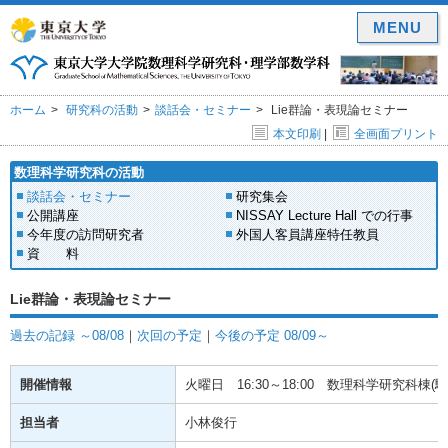
MENU
ホーム
研究科の活動
談話会・セミナー
Lie群論・表現論セミナー
本文印刷
|
全画面プリント
数理科学研究科の活動
談話会・セミナー
研究集会
公開講座
NISSAY Lecture Hall での行事
今年度の訪問研究者
外国人客員講座特任教員
資 料
Lie群論・表現論セミナー
過去の記録 ～08/08
｜
次回の予定
｜
今後の予定 08/09～
開催情報
火曜日
16:30～18:00
数理科学研究科棟(駒場
担当者
小林俊行