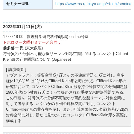
セミナーURL
https://www.ms.u-tokyo.ac.jp/~toshi/seminar/
2022年01月11日(火)
17:00-18:00 数理科学研究科棟(駒場) on line号室
トポロジー火曜セミナーと合同．
前多啓一 氏
(東大数理)
符号(n,2)の分解不可能な擬リーマン対称空間に関するコンパクトClifford-
Klein形の存在問題について (Japanese)
[ 講演概要 ]
G
/
H
Γ
⊂
G
/
Γ
⊂
アブストラクト：等質空間
とその不連続群
に対し, 商多
G
H
G
Γ
∖
G
/
H
G
/
H
Γ
∖
/
/
様体
は
のClifford-Klein形と呼ばれる. Clifford-Klein形の
G
H
G
H
研究において, コンパクトClifford-Klein形を持つ等質空間の分類問題は
1980年代に小林俊行氏によって提起された重要な未解決問題である.
この問題を, 符号(n,2)の分解不可能かつ可約な擬リーマン対称空間に
対して考察する. いくつかの系列の対称空間に対し, コンパクト
Clifford--Klein形の非存在を示し, また, 可算無限個の5次元(符号(3,2))の
対称空間に対し, 新たに見つかったコンパクトClifford-Klein形を実際に
構成する.