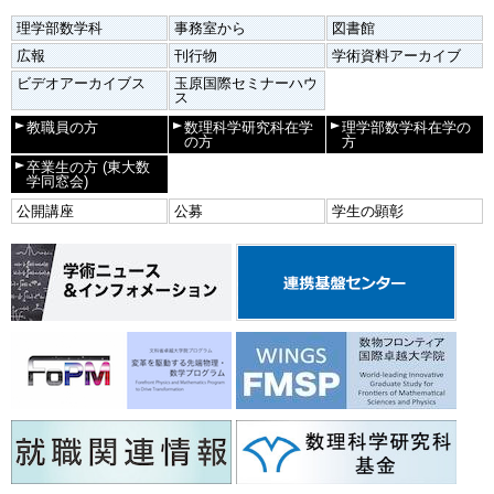
理学部数学科
事務室から
図書館
広報
刊行物
学術資料アーカイブ
ビデオアーカイブス
玉原国際セミナーハウ
ス
教職員の方
数理科学研究科在学
理学部数学科在学の
の方
方
卒業生の方
(東大数
学同窓会)
公開講座
公募
学生の顕彰