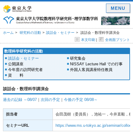
MENU
ホーム
研究科の活動
談話会・セミナー
談話会・数理科学講演会
本文印刷
|
全画面プリント
数理科学研究科の活動
談話会・セミナー
研究集会
公開講座
NISSAY Lecture Hall での行事
今年度の訪問研究者
外国人客員講座特任教員
資 料
談話会・数理科学講演会
過去の記録 ～08/07
｜
次回の予定
｜
今後の予定 08/08～
担当者
会田茂樹（委員長），池祐一，今井直毅，林
セミナーURL
https://www.ms.u-tokyo.ac.jp/seminar/colloq