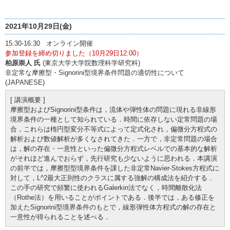
2021年10月29日(金)
15:30-16:30 オンライン開催
参加登録を締め切りました（10月29日12:00）
柏原崇人 氏
(東京大学大学院数理科学研究科)
非定常な摩擦型・Signorini型境界条件問題の適切性について
(JAPANESE)
[ 講演概要 ]
摩擦型およびSignorini型条件は，流体や弾性体の問題に現れる非線形
境界条件の一種として知られている．時間に依存しない定常問題の場
合，これらは楕円型変分不等式によって定式化され，偏微分方程式の
解析および数値解析が多くなされてきた．一方で，非定常問題の場合
は，解の存在・一意性といった偏微分方程式レベルでの基本的な解析
がそれほど進んでおらず，先行研究も少ないように思われる．本講演
の前半では，摩擦型型境界条件を課した非定常Navier-Stokes方程式に
対して，L^2最大正則性のクラスに属する強解の構成法を紹介する．
この手の研究で頻繁に使われるGalerkin法でなく，時間離散化法
（Rothe法）を用いることがポイントである．後半では，ある修正を
加えたSignorini型境界条件のもとで，線形弾性体方程式の解の存在と
一意性が得られることを述べる．