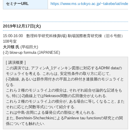
セミナーURL
https://www.ms.u-tokyo.ac.jp/~takebe/iat/index-
2019年12月17日(火)
15:00-16:00 数理科学研究科棟(駒場) 駒場国際教育研究棟（旧６号館）
108号室
大川領 氏
(早稲田大)
(-2) blow-up formula (JAPANESE)
[ 講演概要 ]
この講演では, アフィンA_1ディンキン図形に対応するADHM dataの
モジュライを考える. これらは, 安定性条件の取り方に応じて,
(-2)曲線, あるいは群作用付きの平面上の枠付き連接層のモジュライと
なる.
これら２種のモジュライ上の積分は, それぞれ組合せ論的な記述をも
ち, 特に(-2)曲線上ではNekrasov関数の広田微分がえられる.
これら２種のモジュライ上の積分が, ある場合に等しくなること, また
それに応じた関数等式について紹介する.
これは中島-吉岡による爆発公式の類似と考えられる.
また, Bershtein-ShchechkinによるPainleve tau functionの研究との関
係についても触れたい.