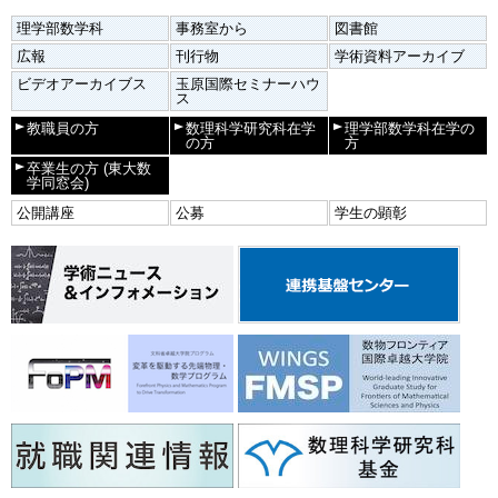
理学部数学科
事務室から
図書館
広報
刊行物
学術資料アーカイブ
ビデオアーカイブス
玉原国際セミナーハウ
ス
教職員の方
数理科学研究科在学
理学部数学科在学の
の方
方
卒業生の方
(東大数
学同窓会)
公開講座
公募
学生の顕彰