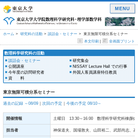
MENU
ホーム
研究科の活動
談話会・セミナー
東京無限可積分系セミナー
本文印刷
|
全画面プリント
数理科学研究科の活動
談話会・セミナー
研究集会
公開講座
NISSAY Lecture Hall での行事
今年度の訪問研究者
外国人客員講座特任教員
資 料
東京無限可積分系セミナー
過去の記録 ～08/09
｜
次回の予定
｜
今後の予定 08/10～
開催情報
土曜日
13:30～16:00
数理科学研究科棟(駒場)
担当者
神保道夫、国場敦夫、山田裕二、武部尚志、高