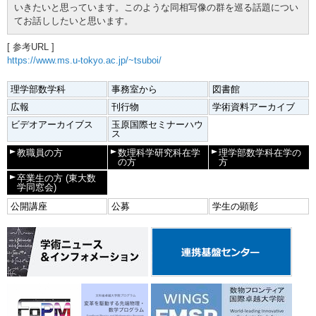
いきたいと思っています。このような同相写像の群を巡る話題につい
てお話ししたいと思います。
[ 参考URL ]
https://www.ms.u-tokyo.ac.jp/~tsuboi/
理学部数学科
事務室から
図書館
広報
刊行物
学術資料アーカイブ
ビデオアーカイブス
玉原国際セミナーハウ
ス
教職員の方
数理科学研究科在学
理学部数学科在学の
の方
方
卒業生の方
(東大数
学同窓会)
公開講座
公募
学生の顕彰