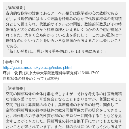
[ 講演概要 ]
古典的な数学の対象であるアーベル積分は数学者の心の故郷である
が、より現代的にはホッジ理論を枠組みのなかで代数多様体の周期積
分として捉えられ、代数的サイクルとの関連、数論的関数及びその特
殊値などのとの観点から指導原理といえるいくつかの大予想が提起さ
れてきた。大きく立ち向かっている山を前にして、この山の正体は一
体何なのかということをいろいろな側面から考えることは楽しいこと
である。
「新しい発見は… 思い切り手を伸ばした 1ミリ先にある！」
[ 参考URL ]
http://gauss.ms.u-tokyo.ac.jp/index-j.html
坪井 俊 氏
(東京大学大学院数理科学研究科) 16:00-17:00
同相写像の群をめぐって (日本語)
[ 講演概要 ]
空間の同相写像の全体は群を成しますが、それを考えるのは荒唐無稽
な印象を受けます。可算集合となることもありますが、普通に考える
空間では非可算濃度の群です。葉層構造の不変量の研究に関係して、
空間の同相写像の群や多様体の微分同相写像の群の研究をしてきまし
た。群作用の力学系的性質が群のホモロジーに関係することなどを見
出すことができました。同相写像の群の交換子群についてもまだ知り
たいことが残されています。また、群の形状についてもう少し考えて