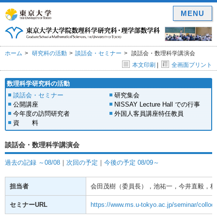
MENU
ホーム
研究科の活動
談話会・セミナー
談話会・数理科学講演会
本文印刷
|
全画面プリント
数理科学研究科の活動
談話会・セミナー
研究集会
公開講座
NISSAY Lecture Hall での行事
今年度の訪問研究者
外国人客員講座特任教員
資 料
談話会・数理科学講演会
過去の記録 ～08/08
｜
次回の予定
｜
今後の予定 08/09～
担当者
会田茂樹（委員長），池祐一，今井直毅，林
セミナーURL
https://www.ms.u-tokyo.ac.jp/seminar/colloq