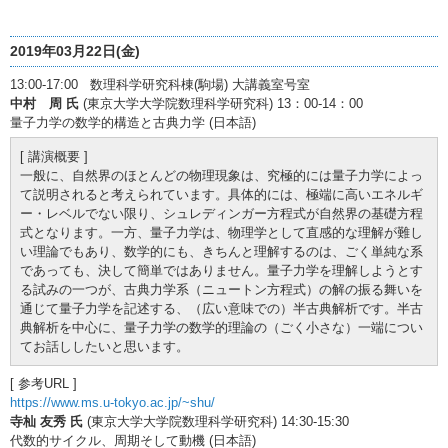
2019年03月22日(金)
13:00-17:00 数理科学研究科棟(駒場) 大講義室号室
中村 周 氏
(東京大学大学院数理科学研究科) 13：00-14：00
量子力学の数学的構造と古典力学 (日本語)
[ 講演概要 ]
一般に、自然界のほとんどの物理現象は、究極的には量子力学によっ
て説明されると考えられています。具体的には、極端に高いエネルギ
ー・レベルでない限り、シュレディンガー方程式が自然界の基礎方程
式となります。一方、量子力学は、物理学として直感的な理解が難し
い理論でもあり、数学的にも、きちんと理解するのは、ごく単純な系
であっても、決して簡単ではありません。量子力学を理解しようとす
る試みの一つが、古典力学系（ニュートン方程式）の解の振る舞いを
通じて量子力学を記述する、（広い意味での）半古典解析です。半古
典解析を中心に、量子力学の数学的理論の（ごく小さな）一端につい
てお話ししたいと思います。
[ 参考URL ]
https://www.ms.u-tokyo.ac.jp/~shu/
寺杣 友秀 氏
(東京大学大学院数理科学研究科) 14:30-15:30
代数的サイクル、周期そして動機 (日本語)