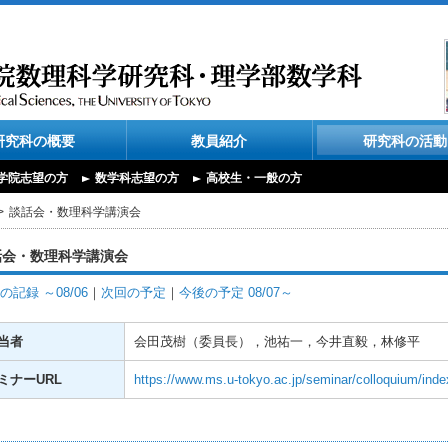
研究科の概要
教員紹介
研究科の活動
学院志望の方
数学科志望の方
高校生・一般の方
談話会・数理科学講演会
話会・数理科学講演会
の記録 ～08/06
｜
次回の予定
｜
今後の予定 08/07～
当者
会田茂樹（委員長），池祐一，今井直毅，林修平
ミナーURL
https://www.ms.u-tokyo.ac.jp/seminar/colloquium/inde