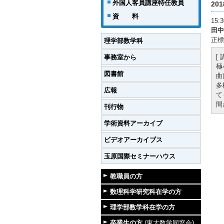
外国人客員講座特任教員
20
資 料
15
田中
正標
理学部数学科
[
事務室から
極
図書館
曲
多
広報
て
間
刊行物
学術資料アーカイブ
ビデオアーカイブス
玉原国際セミナーハウス
教職員の方
数理科学研究科在学の方
理学部数学科在学の方
卒業生の方
(東大数学同窓会)