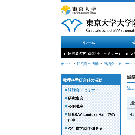
ホーム
研究者の方
（談話会・セミナー）
大
ホーム
研究科の活動
談話会・セミナー
談
数理科学研究科の活動
過去
談話会・セミナー
研究集会
担
公開講座
セ
NISSAY Lecture Hall での
行事
今年度の訪問研究者