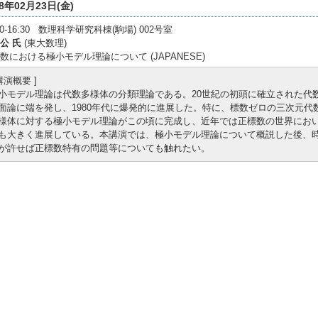
18年02月23日(金)
:30-16:30 数理科学研究科棟(駒場) 002号室
公 氏
(東大数理)
数における極小モデル理論について (JAPANESE)
 講演概要 ]
小モデル理論は代数多様体の分類理論である。20世紀の初頭に確立された代
面論に端を発し、1980年代に爆発的に進展した。特に、標数ゼロの三次元代
様体に対する極小モデル理論がこの頃に完成し、近年では正標数の世界にお
も大きく進展している。本講演では、極小モデル理論について概説した後、
が許せば正標数特有の問題等についても触れたい。