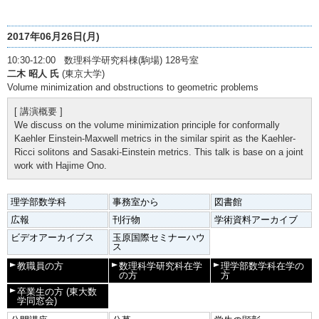
2017年06月26日(月)
10:30-12:00 数理科学研究科棟(駒場) 128号室
二木 昭人 氏
(東京大学)
Volume minimization and obstructions to geometric problems
[ 講演概要 ]
We discuss on the volume minimization principle for conformally
Kaehler Einstein-Maxwell metrics in the similar spirit as the Kaehler-
Ricci solitons and Sasaki-Einstein metrics. This talk is base on a joint
work with Hajime Ono.
理学部数学科
事務室から
図書館
広報
刊行物
学術資料アーカイブ
ビデオアーカイブス
玉原国際セミナーハウ
ス
教職員の方
数理科学研究科在学
理学部数学科在学の
の方
方
卒業生の方
(東大数
学同窓会)