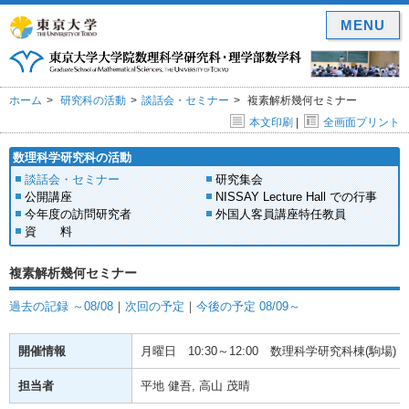
MENU
ホーム
研究科の活動
談話会・セミナー
複素解析幾何セミナー
本文印刷
|
全画面プリント
数理科学研究科の活動
談話会・セミナー
研究集会
公開講座
NISSAY Lecture Hall での行事
今年度の訪問研究者
外国人客員講座特任教員
資 料
複素解析幾何セミナー
過去の記録 ～08/08
｜
次回の予定
｜
今後の予定 08/09～
開催情報
月曜日
10:30～12:00
数理科学研究科棟(駒場) 1
担当者
平地 健吾, 高山 茂晴