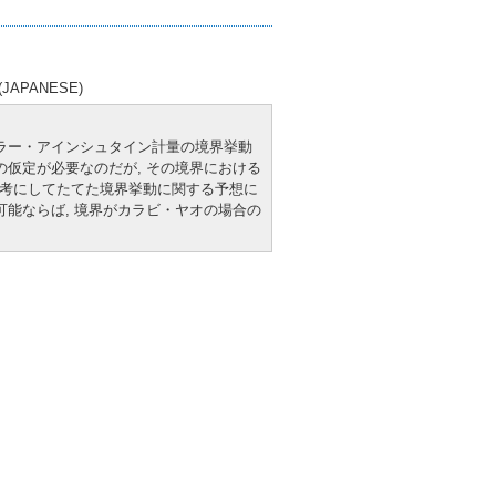
PANESE)
ーラー・アインシュタイン計量の境界挙動
の仮定が必要なのだが, その境界における
果を参考にしてたてた境界挙動に関する予想に
可能ならば, 境界がカラビ・ヤオの場合の