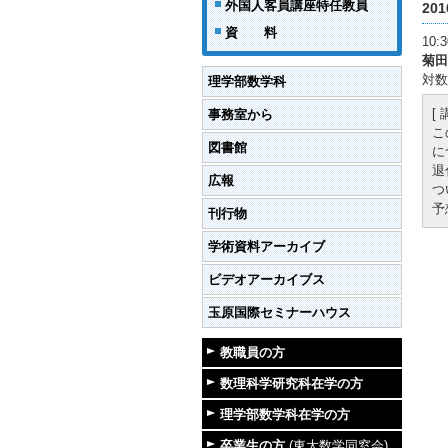
外国人客員講座特任教員
20
資 料
10
菊田
対数
理学部数学科
[
事務室から
こ
図書館
に
退
広報
つ
予
刊行物
学術資料アーカイブ
ビデオアーカイブス
玉原国際セミナーハウス
教職員の方
数理科学研究科在学の方
理学部数学科在学の方
卒業生の方
(東大数学同窓会)