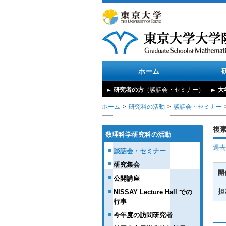
ホーム
研究者の方
（談話会・セミナー）
大
ホーム
研究科の活動
談話会・セミナー
複
数理科学研究科の活動
過去
談話会・セミナー
研究集会
開
公開講座
担
NISSAY Lecture Hall での
行事
今年度の訪問研究者