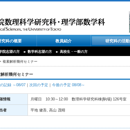
研究科の概要
教員紹介
研究科の活動
学院志望の方
数学科志望の方
高校生・一般の方
複素解析幾何セミナー
素解析幾何セミナー
の記録 ～08/07
｜
次回の予定
｜
今後の予定 08/08～
催情報
月曜日
10:30～12:00
数理科学研究科棟(駒場) 126号室
当者
平地 健吾, 高山 茂晴