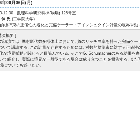
16年06月06日(月)
:30-12:00 数理科学研究科棟(駒場) 128号室
 伸 氏
(工学院大学)
的標準束の正値性の退化と完備ケーラー・アインシュタイン計量の境界挙動 (JA
 講演概要 ]
の講演では, 準射影代数多様体上において, 負のリッチ曲率を持った完備ケ
ついて議論する. この計量が存在するためには, 対数的標準束に対する正値性
化が境界挙動と関わると目論んでいる. そこでG. Schumacherのある結
いて紹介し, 実際に境界が一般型である場合は成り立つことを報告する. また
想についても述べたい.