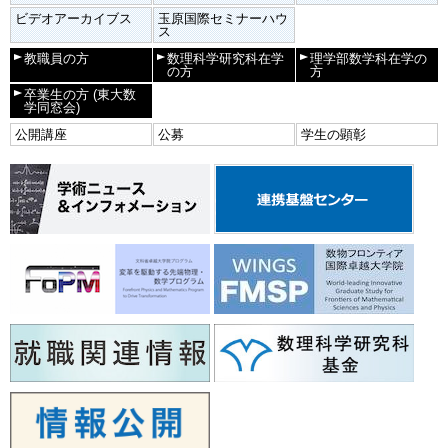
ビデオアーカイブス
玉原国際セミナーハウ
ス
教職員の方
数理科学研究科在学
理学部数学科在学の
の方
方
卒業生の方
(東大数
学同窓会)
公開講座
公募
学生の顕彰