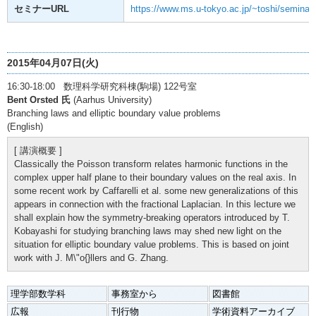
セミナーURL
https://www.ms.u-tokyo.ac.jp/~toshi/seminar/
2015年04月07日(火)
16:30-18:00 数理科学研究科棟(駒場) 122号室
Bent Orsted 氏
(Aarhus University)
Branching laws and elliptic boundary value problems
(English)
[ 講演概要 ]
Classically the Poisson transform relates harmonic functions in the
complex upper half plane to their boundary values on the real axis. In
some recent work by Caffarelli et al. some new generalizations of this
appears in connection with the fractional Laplacian. In this lecture we
shall explain how the symmetry-breaking operators introduced by T.
Kobayashi for studying branching laws may shed new light on the
situation for elliptic boundary value problems. This is based on joint
work with J. M\"o{}llers and G. Zhang.
理学部数学科
事務室から
図書館
広報
刊行物
学術資料アーカイブ