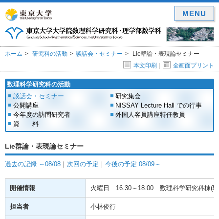
MENU
ホーム
研究科の活動
談話会・セミナー
Lie群論・表現論セミナー
本文印刷
|
全画面プリント
数理科学研究科の活動
談話会・セミナー
研究集会
公開講座
NISSAY Lecture Hall での行事
今年度の訪問研究者
外国人客員講座特任教員
資 料
Lie群論・表現論セミナー
過去の記録 ～08/08
｜
次回の予定
｜
今後の予定 08/09～
開催情報
火曜日
16:30～18:00
数理科学研究科棟(駒場
担当者
小林俊行