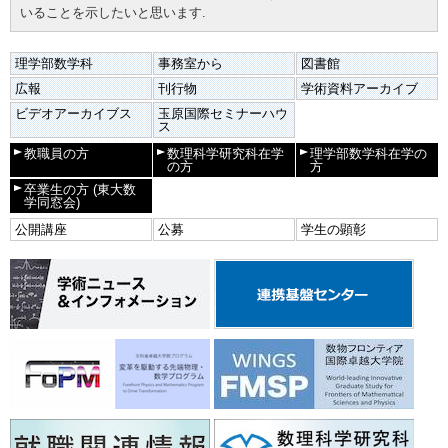
いることを示したいと思います.
理学部数学科
事務室から
図書館
広報
刊行物
学術資料アーカイブ
ビデオアーカイブス
玉原国際セミナーハウ
ス
教職員の方
数理科学研究科在学
理学部数学科在学の
の方
方
卒業生の方
(東大数
学同窓会)
公開講座
公募
学生の顕彰