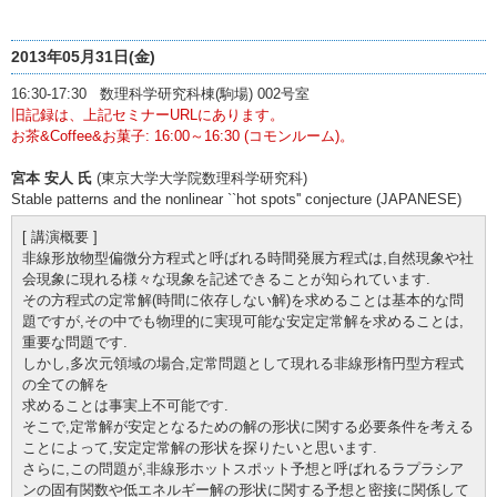
2013年05月31日(金)
16:30-17:30 数理科学研究科棟(駒場) 002号室
旧記録は、上記セミナーURLにあります。
お茶&Coffee&お菓子: 16:00～16:30 (コモンルーム)。
宮本 安人 氏
(東京大学大学院数理科学研究科)
Stable patterns and the nonlinear ``hot spots'' conjecture (JAPANESE)
[ 講演概要 ]
非線形放物型偏微分方程式と呼ばれる時間発展方程式は,自然現象や社
会現象に現れる様々な現象を記述できることが知られています.
その方程式の定常解(時間に依存しない解)を求めることは基本的な問
題ですが,その中でも物理的に実現可能な安定定常解を求めることは,
重要な問題です.
しかし,多次元領域の場合,定常問題として現れる非線形楕円型方程式
の全ての解を
求めることは事実上不可能です.
そこで,定常解が安定となるための解の形状に関する必要条件を考える
ことによって,安定定常解の形状を探りたいと思います.
さらに,この問題が,非線形ホットスポット予想と呼ばれるラプラシア
ンの固有関数や低エネルギー解の形状に関する予想と密接に関係して