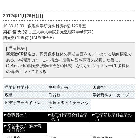
2012年11月26日(月)
10:30-12:00 数理科学研究科棟(駒場) 126号室
納谷 信 氏
(名古屋大学大学院多元数理科学研究科)
四元数CR幾何 (JAPANESE)
[ 講演概要 ]
四元数CR構造は、四元数多様体の実超曲面をモデルとする幾何構造で
ある。本講演では、この構造の定義や基本事項を説明した後に、
O.Biquardの四元数接触構造との比較、ならびにツイスターCR多様体
の構成について述べる。
理学部数学科
事務室から
図書館
広報
刊行物
学術資料アーカイブ
ビデオアーカイブス
玉原国際セミナーハウ
ス
教職員の方
数理科学研究科在学
理学部数学科在学の
の方
方
卒業生の方
(東大数
学同窓会)