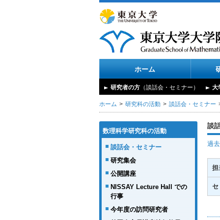
ホーム
研究者の方
（談話会・セミナー）
大
ホーム
研究科の活動
談話会・セミナー
談
数理科学研究科の活動
過去
談話会・セミナー
研究集会
担
公開講座
セ
NISSAY Lecture Hall での
行事
今年度の訪問研究者