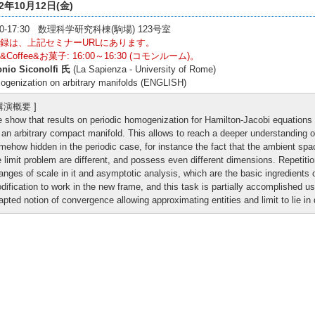
12年10月12日(金)
:30-17:30 数理科学研究科棟(駒場) 123号室
録は、上記セミナーURLにあります。
Coffee&お菓子: 16:00～16:30 (コモンルーム)。
onio Siconolfi 氏
(La Sapienza - University of Rome)
genization on arbitrary manifolds (ENGLISH)
 講演概要 ]
 show that results on periodic homogenization for Hamilton-Jacobi equations 
 an arbitrary compact manifold. This allows to reach a deeper understanding 
mehow hidden in the periodic case, for instance the fact that the ambient spac
e limit problem are different, and possess even different dimensions. Repetitio
anges of scale in it and asymptotic analysis, which are the basic ingredients
dification to work in the new frame, and this task is partially accomplished us
apted notion of convergence allowing approximating entities and limit to lie in 