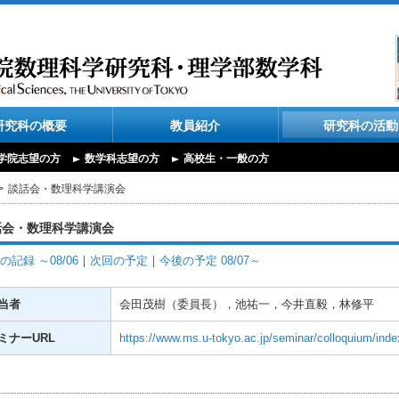
研究科の概要
教員紹介
研究科の活動
学院志望の方
数学科志望の方
高校生・一般の方
談話会・数理科学講演会
話会・数理科学講演会
の記録 ～08/06
｜
次回の予定
｜
今後の予定 08/07～
当者
会田茂樹（委員長），池祐一，今井直毅，林修平
ミナーURL
https://www.ms.u-tokyo.ac.jp/seminar/colloquium/inde