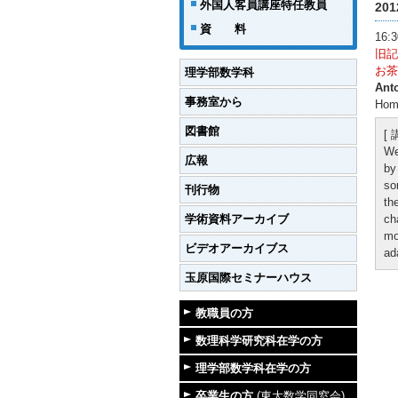
外国人客員講座特任教員
20
資 料
16
旧記
お茶&
理学部数学科
Ant
事務室から
Homo
図書館
[
We
広報
by
so
刊行物
th
学術資料アーカイブ
ch
mo
ビデオアーカイブス
ad
玉原国際セミナーハウス
教職員の方
数理科学研究科在学の方
理学部数学科在学の方
卒業生の方
(東大数学同窓会)