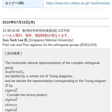
セミナーURL
https://www.ms.u-tokyo.ac.jp/~toshi/seminar/
2010年07月15日(木)
14:30-16:00 数理科学研究科棟(駒場) 122号室
いつもと曜日、場所、開始時刻が異なります。
Soo Teck Lee 氏
(Singapore National University)
Pieri rule and Pieri algebras for the orthogonal groups (ENGLISH)
[ 講演概要 ]
The irreducible rational representations of the complex orthogonal
group
m
a
t
h
r
m
O
n
m
a
t
h
r
m
O
n
are labeled by a certain set of Young diagrams,
and we denote the representation corresponding to the Young diagram
D
by
D
s
i
g
m
a
n
D
D
s
i
g
m
a
n
. Consider the tensor product
s
i
g
m
a
n
D
o
t
i
m
e
s
s
i
g
m
a
n
E
D
s
i
g
m
a
n
o
t
i
m
e
s
E
s
i
g
m
a
n