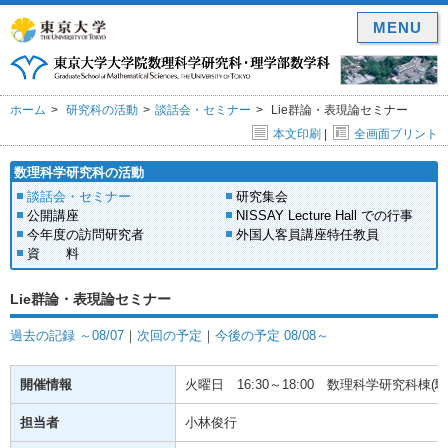
MENU
ホーム
研究科の活動
談話会・セミナー
Lie群論・表現論セミナー
本文印刷
|
全画面プリント
数理科学研究科の活動
談話会・セミナー
研究集会
公開講座
NISSAY Lecture Hall での行事
今年度の訪問研究者
外国人客員講座特任教員
資 料
Lie群論・表現論セミナー
過去の記録 ～08/07
｜
次回の予定
｜
今後の予定 08/08～
開催情報
火曜日
16:30～18:00
数理科学研究科棟(駒場
担当者
小林俊行