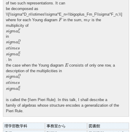
of two such representations. It can
be decomposed as
\\[\\sigma^D_n\\otimes\\sigma^E_n=\\bigoplus_Fm_F\\sigma^F_n,\\]
F
m
F
where for each Young diagram
in the sum,
is the
F
m
F
multiplicity of
s
i
g
m
a
n
F
F
s
i
g
m
a
n
in
s
i
g
m
a
n
D
o
t
i
m
e
s
s
i
g
m
a
n
E
D
s
i
g
m
a
n
o
t
i
m
e
s
E
s
i
g
m
a
n
. In
E
the case when the Young diagram
consists of only one row, a
E
description of the multiplicities in
s
i
g
m
a
n
D
o
t
i
m
e
s
s
i
g
m
a
n
E
D
s
i
g
m
a
n
o
t
i
m
e
s
E
s
i
g
m
a
n
is called the {\\em Pieri Rule}. In this talk, I shall describe a
family of algebras whose structure encodes a generalization of the
Pieri Rule.
理学部数学科
事務室から
図書館