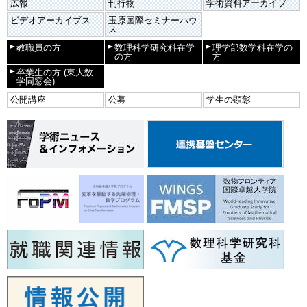
広報
刊行物
学術資料アーカイブ
ビデオアーカイブス
玉原国際セミナーハウ
ス
教職員の方
数理科学研究科在学
理学部数学科在学の
の方
方
卒業生の方
(東大数
学同窓会)
公開講座
公募
学生の顕彰