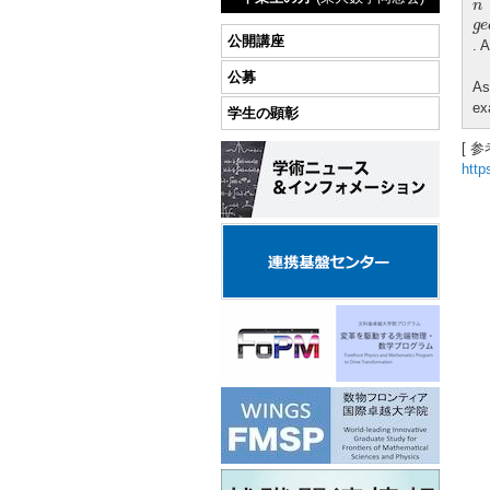
n
g
n
g
e
公開講座
. 
公募
As
ex
学生の顕彰
[ 参
http