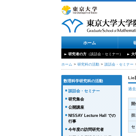
ホーム
研究者の方
（談話会・セミナー）
大
ホーム
研究科の活動
談話会・セミナー
Li
数理科学研究科の活動
過去
談話会・セミナー
研究集会
開
公開講座
担
NISSAY Lecture Hall での
行事
セ
今年度の訪問研究者