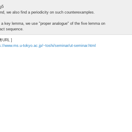
e
q
5
5
q
And, we also find a periodicity on such counterexamples.
 a key lemma, we use "proper analogue" of the five lemma on
act sequence.
考URL ]
s://www.ms.u-tokyo.ac.jp/~toshi/seminar/ut-seminar.html