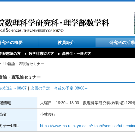
研究科の概要
教員紹介
研究科の活動
学院志望の方
数学科志望の方
高校生・一般の方
Lie群論・表現論セミナー
e群論・表現論セミナー
の記録 ～08/07
｜
次回の予定
｜
今後の予定 08/08～
催情報
火曜日
16:30～18:00
数理科学研究科棟(駒場) 126
当者
小林俊行
ミナーURL
https://www.ms.u-tokyo.ac.jp/~toshi/seminar/ut-semin