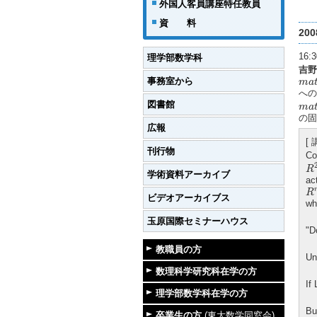
外国人客員講座特任教員
資 料
20
16
理学部数学科
吉野
m
a
t
事務室から
m
a
への
m
a
t
図書館
m
a
の固
広報
[
刊行物
Co
R
R
学術資料アーカイブ
ac
R
R
ビデオアーカイブス
wh
玉原国際セミナーハウス
"D
教職員の方
Un
数理科学研究科在学の方
If
理学部数学科在学の方
Bu
卒業生の方
(東大数学同窓会)