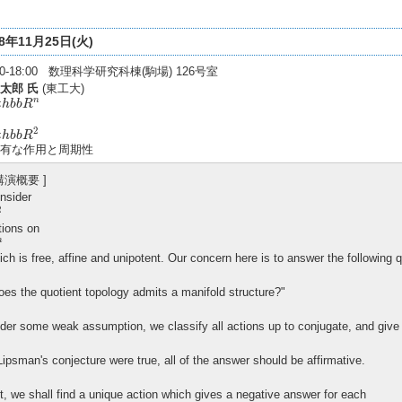
08年11月25日(火)
:30-18:00 数理科学研究科棟(駒場) 126号室
太郎 氏
(東工大)
h
b
b
R
n
n
t
h
b
b
R
h
b
b
R
2
2
t
h
b
b
R
有な作用と周期性
 講演概要 ]
nsider
2
2
tions on
n
n
ich is free, affine and unipotent. Our concern here is to answer the following 
oes the quotient topology admits a manifold structure?"
der some weak assumption, we classify all actions up to conjugate, and give
 Lipsman's conjecture were true, all of the answer should be affirmative.
t, we shall find a unique action which gives a negative answer for each