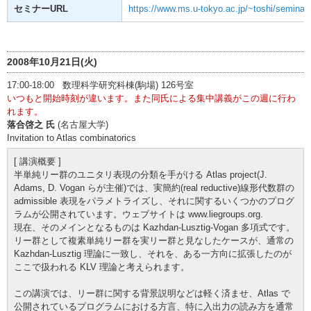
セミナーURL
https://www.ms.u-tokyo.ac.jp/~toshi/seminar/
2008年10月21日(火)
17:00-18:00 数理科学研究科棟(駒場) 126号室
いつもと開始時刻が違います。また同氏による集中講義がこの週に行わ
れます。
落合啓之 氏
(名古屋大学)
Invitation to Atlas combinatorics
[ 講演概要 ]
半単純リー群のユニタリ表現の分類を手がける Atlas project(J.
Adams, D. Vogan らが主催)では、実簡約(real reductive)線形代数群の
admissible 表現をパラメトライズし、それに関するいくつかのプログ
ラムが公開されています。ウェブサイトは www.liegroups.org.
現在、そのメインとなるものは Kazhdan-Lusztig-Vogan 多項式です。
リー群として複素単純リー群を実リー群と見なしたケースが、通常の
Kazhdan-Lusztig 理論に一致し、それを、ある一方向に拡張したのが
ここで扱われる KLV 理論と考えられます。
この講演では、リー群に関する背景説明などは軽く済ませ、Atlas で
公開されているプログラムにおける方言、特に入出力の読み方を通常