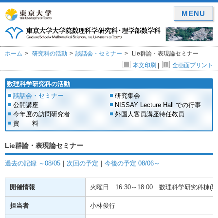
MENU
ホーム
研究科の活動
談話会・セミナー
Lie群論・表現論セミナー
本文印刷
|
全画面プリント
数理科学研究科の活動
談話会・セミナー
研究集会
公開講座
NISSAY Lecture Hall での行事
今年度の訪問研究者
外国人客員講座特任教員
資 料
Lie群論・表現論セミナー
過去の記録 ～08/05
｜
次回の予定
｜
今後の予定 08/06～
開催情報
火曜日
16:30～18:00
数理科学研究科棟(駒場
担当者
小林俊行