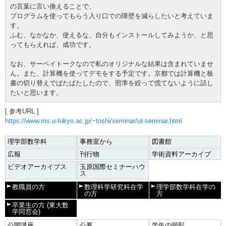
の言葉に言い換えることで、
プログラムを使ってもらう入り口での障壁を減らしたいと考えていま
す。
ふむ、なかなか、使えるな、自分もインストールしてみようか、と思
ってもらえれば、成功です。
なお、サーベイトークなので私のオリジナルな結果は含まれていませ
ん。また、計算機を使ってデモをする予定です。京都では計算機と板
書の切り替えでばたばたしたので、照準を絞って慌てないように話し
たいと思います。
[ 参考URL ]
https://www.ms.u-tokyo.ac.jp/~toshi/seminar/ut-seminar.html
理学部数学科
事務室から
図書館
広報
刊行物
学術資料アーカイブ
ビデオアーカイブス
玉原国際セミナーハウ
ス
教職員の方
数理科学研究科在学
理学部数学科在学の
の方
方
卒業生の方
(東大数
学同窓会)
公開講座
公募
学生の顕彰