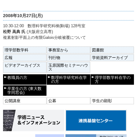
2008年10月27日(月)
10:30-12:00 数理科学研究科棟(駒場) 128号室
松野 高典 氏
(大阪府立高専)
複素射影平面上の有限Galois分岐被覆について
理学部数学科
事務室から
図書館
広報
刊行物
学術資料アーカイブ
ビデオアーカイブス
玉原国際セミナーハウ
ス
教職員の方
数理科学研究科在学
理学部数学科在学の
の方
方
卒業生の方
(東大数
学同窓会)
公開講座
公募
学生の顕彰