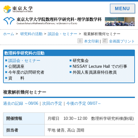
MENU
ホーム
研究科の活動
談話会・セミナー
複素解析幾何セミナー
本文印刷
|
全画面プリント
数理科学研究科の活動
談話会・セミナー
研究集会
公開講座
NISSAY Lecture Hall での行事
今年度の訪問研究者
外国人客員講座特任教員
資 料
複素解析幾何セミナー
過去の記録 ～08/06
｜
次回の予定
｜
今後の予定 08/07～
開催情報
月曜日
10:30～12:00
数理科学研究科棟(駒場) 1
担当者
平地 健吾, 高山 茂晴