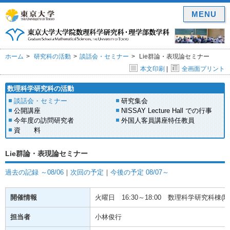
MENU
ホーム
研究科の活動
談話会・セミナー
Lie群論・表現論セミナー
本文印刷
|
全画面プリント
数理科学研究科の活動
談話会・セミナー
研究集会
公開講座
NISSAY Lecture Hall での行事
今年度の訪問研究者
外国人客員講座特任教員
資 料
Lie群論・表現論セミナー
過去の記録 ～08/06
｜
次回の予定
｜
今後の予定 08/07～
開催情報
火曜日
16:30～18:00
数理科学研究科棟(駒場
担当者
小林俊行