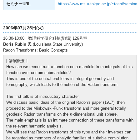
セミナーURL
https://www.ms.u-tokyo.ac.jp/~toshi/seminar/
2006年07月25日(火)
16:30-18:00 数理科学研究科棟(駒場) 126号室
Boris Rubin 氏
(Louisiana State University)
Radon Transforms: Basic Concepts
[ 講演概要 ]
How can we reconstruct a function on a manifold from integrals of this
function over certain submanifolds?
This is one of the central problems in integral geometry and
tomography, which leads to the notion of the Radon transform.
The first talk is of introductory character.
We discuss basic ideas of the original Radon's paper (1917), then
proceed to the Minkowski-Funk transform and more general totally
n
geodesic Radon transforms on the
-dimensional unit sphere.
n
The main emphasis is an intimate connection of these transforms with
the relevant harmonic analysis.
We will see that Radon transforms of this type and their inverses can
be regarded as members of analytic families of suitable convolution