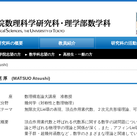
研究科の概要
教員紹介
研究科の活動
学院志望の方
数学科志望の方
高校生・一般の方
shi)
 厚 (MATSUO Atsushi)
 座
数理構造論大講座 准教授
究分野
幾何学（対称性と数理物理）
究テーマ
無限次元Lie環の表現、頂点作用素代数、２次元共形場理論、
究概要
頂点作用素代数と呼ばれる代数系に関する数学の諸問題につい
論と呼ばれる物理学の理論と関係が深く，また，アフィンLi
量子群・超幾何函数など，数学のさまざまな理論と関連してい