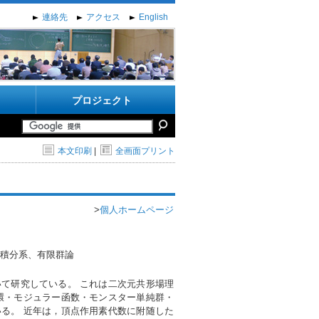
連絡先
アクセス
English
プロジェクト
本文印刷
|
全画面プリント
>
個人ホームページ
可積分系、有限群論
て研究している。 これは二次元共形場理
e環・モジュラー函数・モンスター単純群・
る。 近年は，頂点作用素代数に附随した