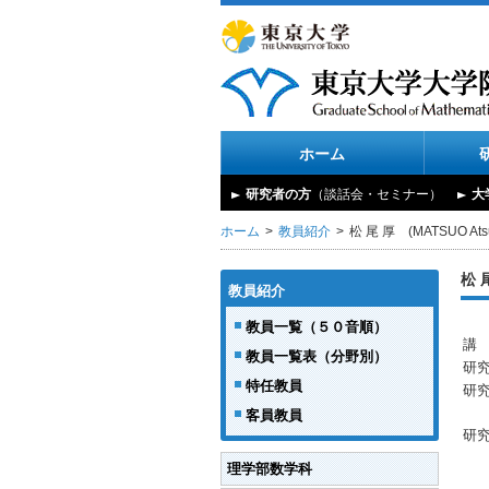
ホーム
研究者の方
（談話会・セミナー）
大
ホーム
教員紹介
松 尾 厚 (MATSUO Atsu
松 尾
教員紹介
教員一覧（５０音順）
講
教員一覧表（分野別）
研
特任教員
研
客員教員
研
理学部数学科