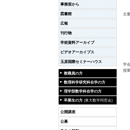
事務室から
図書館
主
広報
刊行物
学術資料アーカイブ
ビデオアーカイブス
玉原国際セミナーハウス
学
授
教職員の方
数理科学研究科在学の方
理学部数学科在学の方
卒業生の方
(東大数学同窓会)
公開講座
公募