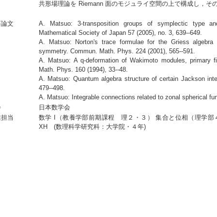
共形場理論を Riemann 面のモジュライ空間の上で構成し，
要論文
A. Matsuo: 3-transposition groups of symplectic type an
Mathematical Society of Japan 57 (2005), no. 3, 639--649.
A. Matsuo: Norton's trace formulae for the Griess algebra 
symmetry. Commun. Math. Phys. 224 (2001), 565--591.
A. Matsuo: A q-deformation of Wakimoto modules, primary f
Math. Phys. 160 (1994), 33--48.
A. Matsuo: Quantum algebra structure of certain Jackson in
479--498.
A. Matsuo: Integrable connections related to zonal spherical fun
会
日本数学会
業担当
数学 I（教養学部前期課程 理２・３） 集合と位相（理学部
XH (数理科学研究科：大学院・４年)