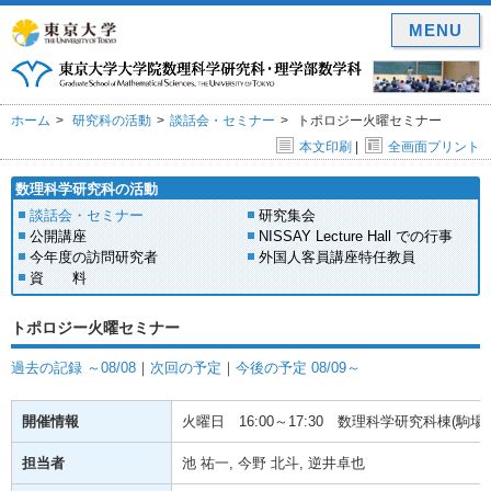
MENU
ホーム
研究科の活動
談話会・セミナー
トポロジー火曜セミナー
本文印刷
|
全画面プリント
数理科学研究科の活動
談話会・セミナー
研究集会
公開講座
NISSAY Lecture Hall での行事
今年度の訪問研究者
外国人客員講座特任教員
資 料
トポロジー火曜セミナー
過去の記録 ～08/08
｜
次回の予定
｜
今後の予定 08/09～
開催情報
火曜日
16:00～17:30
数理科学研究科棟(駒場) 
担当者
池 祐一, 今野 北斗, 逆井卓也