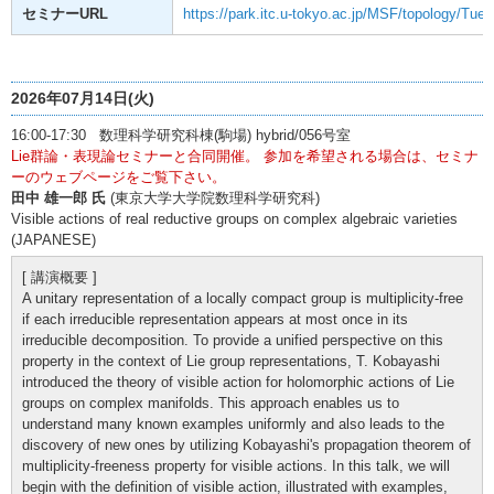
セミナーURL
https://park.itc.u-tokyo.ac.jp/MSF/topology/Tue
2026年07月14日(火)
16:00-17:30 数理科学研究科棟(駒場) hybrid/056号室
Lie群論・表現論セミナーと合同開催。 参加を希望される場合は、セミナ
ーのウェブページをご覧下さい。
田中 雄一郎 氏
(東京大学大学院数理科学研究科)
Visible actions of real reductive groups on complex algebraic varieties
(JAPANESE)
[ 講演概要 ]
A unitary representation of a locally compact group is multiplicity-free
if each irreducible representation appears at most once in its
irreducible decomposition. To provide a unified perspective on this
property in the context of Lie group representations, T. Kobayashi
introduced the theory of visible action for holomorphic actions of Lie
groups on complex manifolds. This approach enables us to
understand many known examples uniformly and also leads to the
discovery of new ones by utilizing Kobayashi's propagation theorem of
multiplicity-freeness property for visible actions. In this talk, we will
begin with the definition of visible action, illustrated with examples,