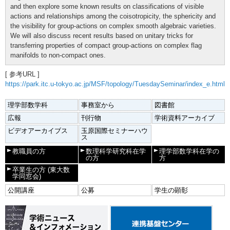
and then explore some known results on classifications of visible
actions and relationships among the coisotropicity, the sphericity and
the visibility for group-actions on complex smooth algebraic varieties.
We will also discuss recent results based on unitary tricks for
transferring properties of compact group-actions on complex flag
manifolds to non-compact ones.
[ 参考URL ]
https://park.itc.u-tokyo.ac.jp/MSF/topology/TuesdaySeminar/index_e.html
理学部数学科
事務室から
図書館
広報
刊行物
学術資料アーカイブ
ビデオアーカイブス
玉原国際セミナーハウ
ス
教職員の方
数理科学研究科在学
理学部数学科在学の
の方
方
卒業生の方
(東大数
学同窓会)
公開講座
公募
学生の顕彰