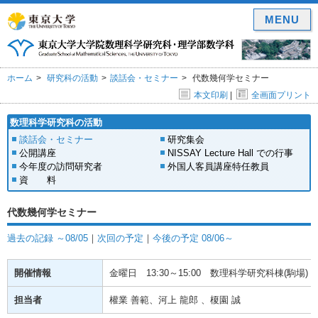
MENU
ホーム
研究科の活動
談話会・セミナー
代数幾何学セミナー
本文印刷
|
全画面プリント
数理科学研究科の活動
談話会・セミナー
研究集会
公開講座
NISSAY Lecture Hall での行事
今年度の訪問研究者
外国人客員講座特任教員
資 料
代数幾何学セミナー
過去の記録 ～08/05
｜
次回の予定
｜
今後の予定 08/06～
開催情報
金曜日
13:30～15:00
数理科学研究科棟(駒場) 1
担当者
權業 善範、河上 龍郎 、榎園 誠