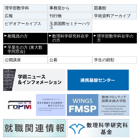
理学部数学科
事務室から
図書館
広報
刊行物
学術資料アーカイブ
ビデオアーカイブス
玉原国際セミナーハウ
ス
教職員の方
数理科学研究科在学
理学部数学科在学の
の方
方
卒業生の方
(東大数
学同窓会)
公開講座
公募
学生の顕彰