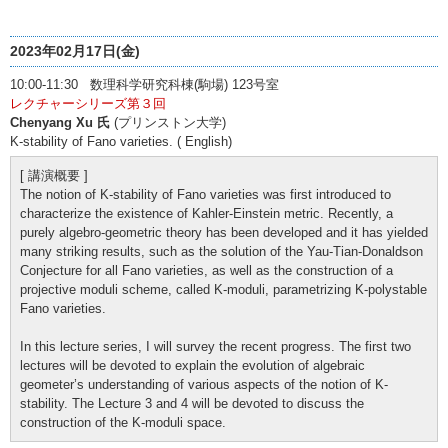
2023年02月17日(金)
10:00-11:30 数理科学研究科棟(駒場) 123号室
レクチャーシリーズ第３回
Chenyang Xu 氏
(プリンストン大学)
K-stability of Fano varieties. ( English)
[ 講演概要 ]
The notion of K-stability of Fano varieties was first introduced to
characterize the existence of Kahler-Einstein metric. Recently, a
purely algebro-geometric theory has been developed and it has yielded
many striking results, such as the solution of the Yau-Tian-Donaldson
Conjecture for all Fano varieties, as well as the construction of a
projective moduli scheme, called K-moduli, parametrizing K-polystable
Fano varieties.
In this lecture series, I will survey the recent progress. The first two
lectures will be devoted to explain the evolution of algebraic
geometer’s understanding of various aspects of the notion of K-
stability. The Lecture 3 and 4 will be devoted to discuss the
construction of the K-moduli space.