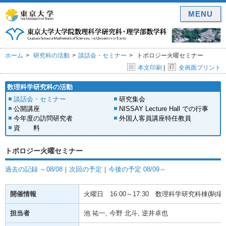
MENU
ホーム
研究科の活動
談話会・セミナー
トポロジー火曜セミナー
本文印刷
|
全画面プリント
数理科学研究科の活動
談話会・セミナー
研究集会
公開講座
NISSAY Lecture Hall での行事
今年度の訪問研究者
外国人客員講座特任教員
資 料
トポロジー火曜セミナー
過去の記録 ～08/08
｜
次回の予定
｜
今後の予定 08/09～
開催情報
火曜日
16:00～17:30
数理科学研究科棟(駒場) 
担当者
池 祐一, 今野 北斗, 逆井卓也