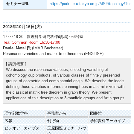
セミナーURL
https://park.itc.u-tokyo.ac.jp/MSF/topology/Tue
2018年10月16日(火)
17:00-18:30 数理科学研究科棟(駒場) 056号室
Tea: Common Room 16:30-17:00
Daniel Matei 氏
(IMAR Bucharest)
Resonance varieties and matrix tree theorems (ENGLISH)
[ 講演概要 ]
We discuss the resonance varieties, encoding vanishing of
cohomology cup products, of various classes of finitely presented
groups of geometric and combinatorial origin. We describe the ideals
defining those varieties in terms spanning trees in a similar vein with
the classical matrix tree theorem in graph theory. We present
applications of this description to 3-manifold groups and Artin groups.
理学部数学科
事務室から
図書館
広報
刊行物
学術資料アーカイブ
ビデオアーカイブス
玉原国際セミナーハウ
ス