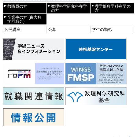
教職員の方
数理科学研究科在学
理学部数学科在学の
の方
方
卒業生の方
(東大数
学同窓会)
公開講座
公募
学生の顕彰