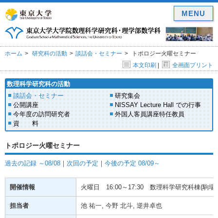
MENU
ホーム
研究科の活動
談話会・セミナー
トポロジー火曜セミナー
本文印刷
|
全画面プリント
数理科学研究科の活動
談話会・セミナー
研究集会
公開講座
NISSAY Lecture Hall での行事
今年度の訪問研究者
外国人客員講座特任教員
資 料
トポロジー火曜セミナー
過去の記録 ～08/08
｜
次回の予定
｜
今後の予定 08/09～
開催情報
火曜日
16:00～17:30
数理科学研究科棟(駒場) 
担当者
池 祐一, 今野 北斗, 逆井卓也