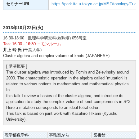
セミナーURL
https://park.itc.u-tokyo.ac.jp/MSF/topology/Tue
2013年10月22日(火)
16:30-18:00 数理科学研究科棟(駒場) 056号室
Tea: 16:00 - 16:30 コモンルーム
井上 玲 氏
(千葉大学)
Cluster algebra and complex volume of knots (JAPANESE)
[ 講演概要 ]
The cluster algebra was introduced by Fomin and Zelevinsky around
2000. The characteristic operation in the algebra called `mutation' is
related to various notions in mathematics and mathematical physics.
In
this talk I review a basics of the cluster algebra, and introduce its
application to study the complex volume of knot complements in S^3.
Here a mutation corresponds to an ideal tetrahedron.
This talk is based on joint work with Kazuhiro Hikami (Kyushu
University).
理学部数学科
事務室から
図書館