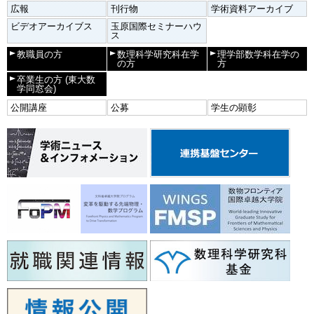
広報
刊行物
学術資料アーカイブ
ビデオアーカイブス
玉原国際セミナーハウ
ス
教職員の方
数理科学研究科在学
理学部数学科在学の
の方
方
卒業生の方
(東大数
学同窓会)
公開講座
公募
学生の顕彰