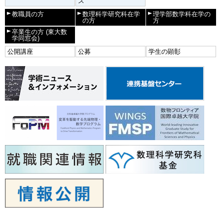
ス
教職員の方
数理科学研究科在学
理学部数学科在学の
の方
方
卒業生の方
(東大数
学同窓会)
公開講座
公募
学生の顕彰