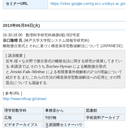
セミナーURL
https://sites.google.com/g.ecc.u-tokyo.ac.jp/ut
2013年06月04日(火)
16:30-18:00 数理科学研究科棟(駒場) 002号室
谷口隆晴 氏
(神戸大学大学院システム情報学研究科)
離散微分形式とそれに基づく構造保存型数値解法について (JAPANESE)
[ 講演概要 ]
近年,様々な分野で微分形式の離散化法に関する研究が発展してきてい
る.本講演では,そのうち,Bochev-Hyman による離散微分形式
と,Arnold–Falk–Winther による有限要素外積解析の2つの理論について
紹介する.また,これらの方法の構造保存型数値解法への応用と,その問
題点についても議論する.
[ 参考URL ]
http://www.infsup.jp/utnas/
理学部数学科
事務室から
図書館
広報
刊行物
学術資料アーカイブ
ビデオアーカイブス
玉原国際セミナーハウ