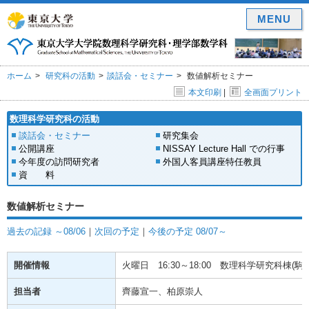
MENU
ホーム
研究科の活動
談話会・セミナー
数値解析セミナー
本文印刷
|
全画面プリント
数理科学研究科の活動
談話会・セミナー
研究集会
公開講座
NISSAY Lecture Hall での行事
今年度の訪問研究者
外国人客員講座特任教員
資 料
数値解析セミナー
過去の記録 ～08/06
｜
次回の予定
｜
今後の予定 08/07～
開催情報
火曜日
16:30～18:00
数理科学研究科棟(駒場)
担当者
齊藤宣一、柏原崇人