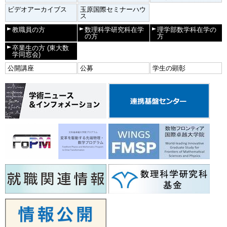
ビデオアーカイブス
玉原国際セミナーハウ
ス
教職員の方
数理科学研究科在学
理学部数学科在学の
の方
方
卒業生の方
(東大数
学同窓会)
公開講座
公募
学生の顕彰