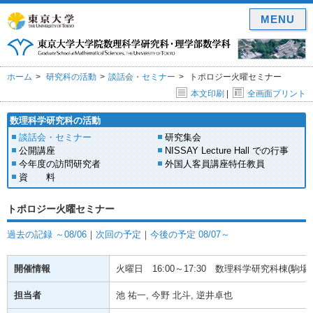
MENU
ホーム
研究科の活動
談話会・セミナー
トポロジー火曜セミナー
本文印刷
|
全画面プリント
数理科学研究科の活動
談話会・セミナー
研究集会
公開講座
NISSAY Lecture Hall での行事
今年度の訪問研究者
外国人客員講座特任教員
資 料
トポロジー火曜セミナー
過去の記録 ～08/06
｜
次回の予定
｜
今後の予定 08/07～
開催情報
火曜日
16:00～17:30
数理科学研究科棟(駒場) 
担当者
池 祐一, 今野 北斗, 逆井卓也