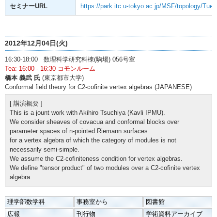
セミナーURL
https://park.itc.u-tokyo.ac.jp/MSF/topology/Tue
2012年12月04日(火)
16:30-18:00 数理科学研究科棟(駒場) 056号室
Tea: 16:00 - 16:30 コモンルーム
橋本 義武 氏
(東京都市大学)
Conformal field theory for C2-cofinite vertex algebras (JAPANESE)
[ 講演概要 ]
This is a jount work with Akihiro Tsuchiya (Kavli IPMU).
We consider sheaves of covacua and conformal blocks over
parameter spaces of n-pointed Riemann surfaces
for a vertex algebra of which the category of modules is not
necessarily semi-simple.
We assume the C2-cofiniteness condition for vertex algebras.
We define "tensor product" of two modules over a C2-cofinite vertex
algebra.
理学部数学科
事務室から
図書館
広報
刊行物
学術資料アーカイブ