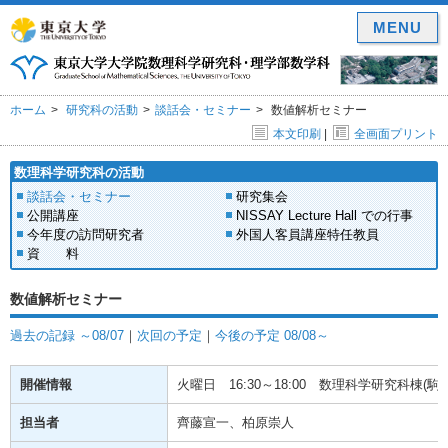
MENU
ホーム
研究科の活動
談話会・セミナー
数値解析セミナー
本文印刷
|
全画面プリント
数理科学研究科の活動
談話会・セミナー
研究集会
公開講座
NISSAY Lecture Hall での行事
今年度の訪問研究者
外国人客員講座特任教員
資 料
数値解析セミナー
過去の記録 ～08/07
｜
次回の予定
｜
今後の予定 08/08～
開催情報
火曜日
16:30～18:00
数理科学研究科棟(駒場)
担当者
齊藤宣一、柏原崇人