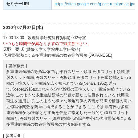
セミナーURL
https://sites.google.com/g.ecc.u-tokyo.ac.jp/ut
2010年07月07日(水)
17:00-18:00 数理科学研究科棟(駒場) 002号室
いつもと時間帯が異なりますので御注意下さい。
天野 要 氏
(愛媛大学大学院理工学研究科)
代用電荷法による多重連結領域の数値等角写像 (JAPANESE)
[ 講演概要 ]
多重連結領域の等角写像では,平行スリット領域,円弧スリット領域,放
射スリット領域,円弧スリット円板領域,円弧スリット円環領域という5
種の正準スリット領域が広く知られている(Nehari, 1952).遡っ
て,Koebe(1916)はこれらを含む39種の正準スリット領域を挙げている.
近年,このような多重連結領域の問題が新たに注目されている.代用電
荷法を適用して,このような様々な等角写像の表現が簡潔で精度の高い
近似写像関数を簡単に構成することができる.ここでは,非有界な多重
連結領域から(実軸となす角を任意に指定した一般的な)直線スリット
領域と,円弧放射スリット(混在)領域への場合中心に,代用電荷法による
多重連結領域の数値等角写像の方法を紹介する.
[ 参考URL ]