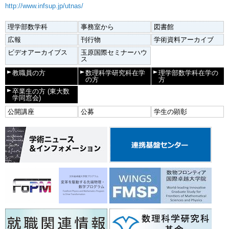
http://www.infsup.jp/utnas/
理学部数学科
事務室から
図書館
広報
刊行物
学術資料アーカイブ
ビデオアーカイブス
玉原国際セミナーハウ
ス
教職員の方
数理科学研究科在学
理学部数学科在学の
の方
方
卒業生の方
(東大数
学同窓会)
公開講座
公募
学生の顕彰