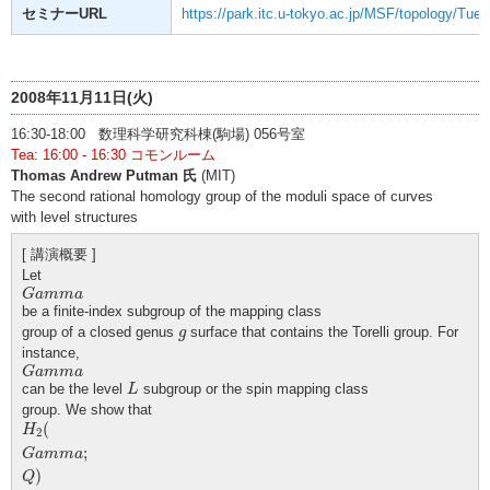
セミナーURL
https://park.itc.u-tokyo.ac.jp/MSF/topology/Tue
2008年11月11日(火)
16:30-18:00 数理科学研究科棟(駒場) 056号室
Tea: 16:00 - 16:30 コモンルーム
Thomas Andrew Putman 氏
(MIT)
The second rational homology group of the moduli space of curves
with level structures
[ 講演概要 ]
Let
G
a
m
m
a
G
a
m
m
a
be a finite-index subgroup of the mapping class
g
group of a closed genus
surface that contains the Torelli group. For
g
instance,
G
a
m
m
a
G
a
m
m
a
L
can be the level
subgroup or the spin mapping class
L
group. We show that
H
2
(
G
a
m
m
a
;
Q
)
c
o
n
g
Q
(
H
2
;
G
a
m
m
a
)
Q