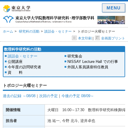
MENU
ホーム
研究科の活動
談話会・セミナー
トポロジー火曜セミナー
本文印刷
|
全画面プリント
数理科学研究科の活動
談話会・セミナー
研究集会
公開講座
NISSAY Lecture Hall での行事
今年度の訪問研究者
外国人客員講座特任教員
資 料
トポロジー火曜セミナー
過去の記録 ～08/08
｜
次回の予定
｜
今後の予定 08/09～
開催情報
火曜日
16:00～17:30
数理科学研究科棟(駒場) 
担当者
池 祐一, 今野 北斗, 逆井卓也