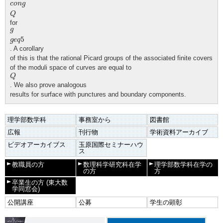
c
o
n
g
Q
for
g
g
e
q
5
g
5
g
e
q
. A corollary
of this is that the rational Picard groups of the associated finite covers
of the moduli space of curves are equal to
Q
Q
. We also prove analogous
results for surface with punctures and boundary components.
理学部数学科
事務室から
図書館
広報
刊行物
学術資料アーカイブ
ビデオアーカイブス
玉原国際セミナーハウ
ス
教職員の方
数理科学研究科在学
理学部数学科在学の
の方
方
卒業生の方
(東大数
学同窓会)
公開講座
公募
学生の顕彰