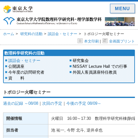
MENU
ホーム
研究科の活動
談話会・セミナー
トポロジー火曜セミナー
本文印刷
|
全画面プリント
数理科学研究科の活動
談話会・セミナー
研究集会
公開講座
NISSAY Lecture Hall での行事
今年度の訪問研究者
外国人客員講座特任教員
資 料
トポロジー火曜セミナー
過去の記録 ～08/08
｜
次回の予定
｜
今後の予定 08/09～
開催情報
火曜日
16:00～17:30
数理科学研究科棟(駒場) 
担当者
池 祐一, 今野 北斗, 逆井卓也