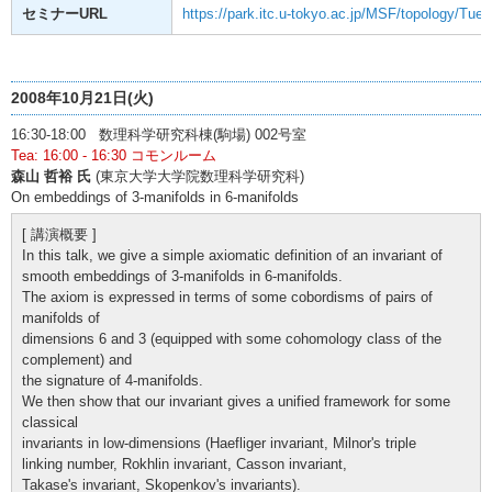
セミナーURL
https://park.itc.u-tokyo.ac.jp/MSF/topology/Tue
2008年10月21日(火)
16:30-18:00 数理科学研究科棟(駒場) 002号室
Tea: 16:00 - 16:30 コモンルーム
森山 哲裕 氏
(東京大学大学院数理科学研究科)
On embeddings of 3-manifolds in 6-manifolds
[ 講演概要 ]
In this talk, we give a simple axiomatic definition of an invariant of
smooth embeddings of 3-manifolds in 6-manifolds.
The axiom is expressed in terms of some cobordisms of pairs of
manifolds of
dimensions 6 and 3 (equipped with some cohomology class of the
complement) and
the signature of 4-manifolds.
We then show that our invariant gives a unified framework for some
classical
invariants in low-dimensions (Haefliger invariant, Milnor's triple
linking number, Rokhlin invariant, Casson invariant,
Takase's invariant, Skopenkov's invariants).