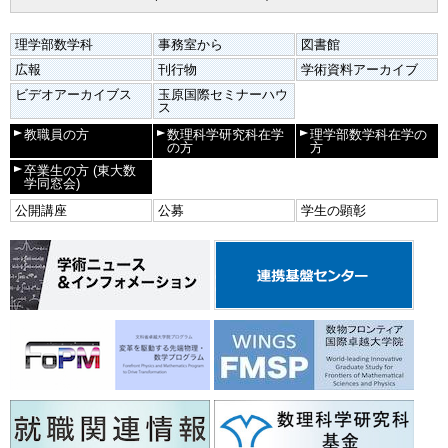
理学部数学科
事務室から
図書館
広報
刊行物
学術資料アーカイブ
ビデオアーカイブス
玉原国際セミナーハウ
ス
教職員の方
数理科学研究科在学
理学部数学科在学の
の方
方
卒業生の方
(東大数
学同窓会)
公開講座
公募
学生の顕彰