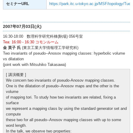
セミナーURL
https://park.itc.u-tokyo.ac.jp/MSF/topology/Tue
2007年07月03日(火)
16:30-18:00 数理科学研究科棟(駒場) 056号室
Tea: 16:00 - 16:30 コモンルーム
金 英子 氏
(東京工業大学情報理工学研究科)
Two invariants of pseudo--Anosov mapping classes: hyperbolic volume
vs dilatation
(joint work with Mitsuhiko Takasawa)
[ 講演概要 ]
We concern two invariants of pseudo-Anosov mapping classes.
One is the dilatation of pseudo--Anosov maps and the other is the
volume
of mapping tori. To study how two invariants are related, fixing a
surface
we represent a mapping class by using the standard generator set and
compute
these two for all pseudo--Anosov mapping classes with up to some
word length.
In the talk, we observe two properties: