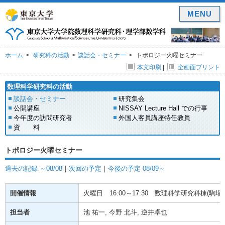
MENU
ホーム
研究科の活動
談話会・セミナー
トポロジー火曜セミナー
本文印刷
|
全画面プリント
数理科学研究科の活動
談話会・セミナー
研究集会
公開講座
NISSAY Lecture Hall での行事
今年度の訪問研究者
外国人客員講座特任教員
資 料
トポロジー火曜セミナー
過去の記録 ～08/08
｜
次回の予定
｜
今後の予定 08/09～
開催情報
火曜日
16:00～17:30
数理科学研究科棟(駒場) 
担当者
池 祐一, 今野 北斗, 逆井卓也