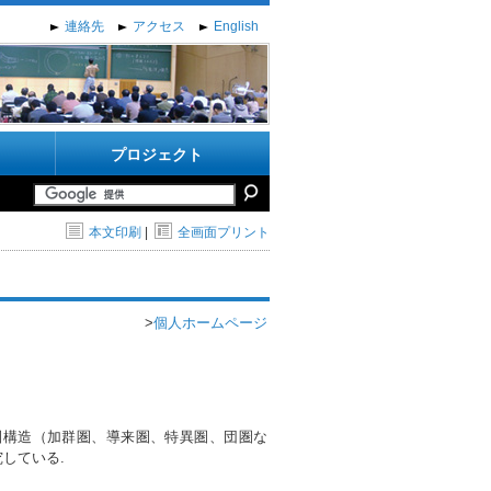
連絡先
アクセス
English
プロジェクト
本文印刷
|
全画面プリント
>
個人ホームページ
圏構造（加群圏、導来圏、特異圏、団圏な
している.