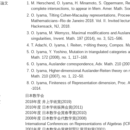
要論文
M. Herschend, O. Iyama, H. Minamoto, S. Oppermann, Repr
complete intersections, to appear in Mem. Amer. Math. So
O. Iyama, Tilting Cohen-Macaulay representations, Proceed
Mathematicians--Rio de Janeiro 2018. Vol. II. Invited lectu
Hackensack, NJ, 2018.
O. Iyama, M. Wemyss, Maximal modifications and Auslander
singularities, Invent. Math. 197 (2014), no. 3, 521--586.
τ
T. Adachi, O. Iyama, I. Reiten,
-tilting theory, Compos. M
τ
O. Iyama, Y. Yoshino, Mutation in triangulated categories
Math. 172 (2008), no. 1, 117--168.
O. Iyama, Auslander correspondence, Adv. Math. 210 (2007)
O. Iyama, Higher-dimensional Auslander-Reiten theory on 
Math. 210 (2007), no. 1, 22--50.
O. Iyama, Finiteness of Representation dimension, Proc. A
-1014.
会
日本数学会
賞
2018年度 井上学術賞(2019)
2010年度 日本学術振興会賞(2011)
2010年度 日本数学会賞春季賞(2010)
2008年度 日本数学会代数学賞(2008)
International Conferences on Representations of Algebras (IC
2001年度 日本数学会賞建部賢弘賞奨励賞(2001)