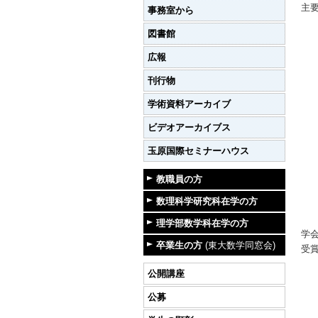
主
事務室から
図書館
広報
刊行物
学術資料アーカイブ
ビデオアーカイブス
玉原国際セミナーハウス
教職員の方
数理科学研究科在学の方
理学部数学科在学の方
学
卒業生の方
(東大数学同窓会)
受
公開講座
公募