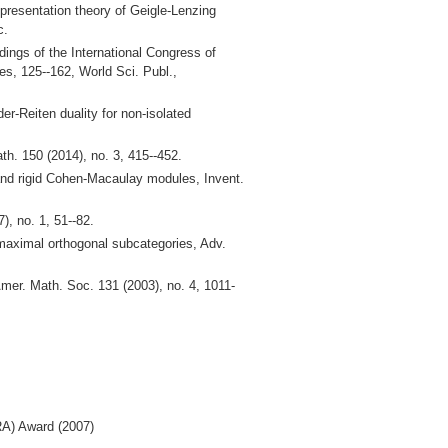
esentation theory of Geigle-Lenzing
c.
ings of the International Congress of
res, 125--162, World Sci. Publ.,
-Reiten duality for non-isolated
ath. 150 (2014), no. 3, 415--452.
 and rigid Cohen-Macaulay modules, Invent.
, no. 1, 51--82.
maximal orthogonal subcategories, Adv.
mer. Math. Soc. 131 (2003), no. 4, 1011-
RA) Award (2007)