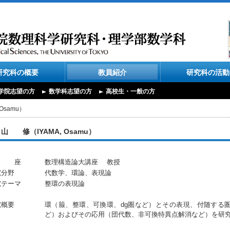
研究科の概要
教員紹介
研究科の活動
学院志望の方
数学科志望の方
高校生・一般の方
Osamu）
山 修（IYAMA, Osamu）
 座
数理構造論大講座 教授
究分野
代数学、環論、表現論
究テーマ
整環の表現論
究概要
環（箙、整環、可換環、dg圏など）とその表現、付随する
ど）およびその応用（団代数、非可換特異点解消など）を研究