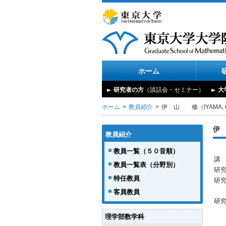
ホーム
研究者の方
（談話会・セミナー）
大
ホーム
教員紹介
伊 山 修（IYAMA, 
伊 
教員紹介
教員一覧（５０音順）
講
教員一覧表（分野別）
研
特任教員
研
客員教員
研
理学部数学科