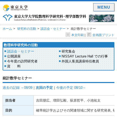
MENU
ホーム
研究科の活動
談話会・セミナー
統計数学セミナー
本文印刷
|
全画面プリント
数理科学研究科の活動
談話会・セミナー
研究集会
公開講座
NISSAY Lecture Hall での行事
今年度の訪問研究者
外国人客員講座特任教員
資 料
統計数学セミナー
過去の記録 ～08/09
｜
次回の予定
｜
今後の予定 08/10～
担当者
吉田朋広、増田弘毅、荻原哲平、小池祐太
目的
確率統計学およびその関連領域に関する研究発表, 研