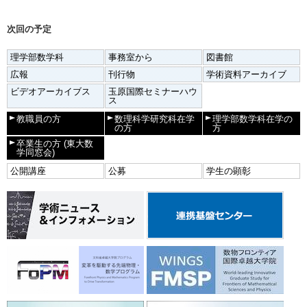
次回の予定
理学部数学科
事務室から
図書館
広報
刊行物
学術資料アーカイブ
ビデオアーカイブス
玉原国際セミナーハウ
ス
教職員の方
数理科学研究科在学
理学部数学科在学の
の方
方
卒業生の方
(東大数
学同窓会)
公開講座
公募
学生の顕彰