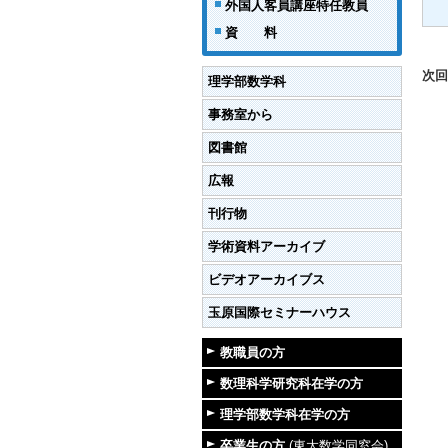
外国人客員講座特任教員
資 料
次回
理学部数学科
事務室から
図書館
広報
刊行物
学術資料アーカイブ
ビデオアーカイブス
玉原国際セミナーハウス
教職員の方
数理科学研究科在学の方
理学部数学科在学の方
卒業生の方
(東大数学同窓会)