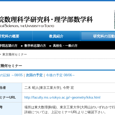
研究科の概要
教員紹介
研究科の活動
学院志望の方
数学科志望の方
高校生・一般の方
東京幾何セミナー
京幾何セミナー
の記録 ～08/05
｜
次回の予定
｜
今後の予定 08/06～
当者
二木 昭人(東京工業大学), 今野 宏
ミナーURL
http://faculty.ms.u-tokyo.ac.jp/~geometry/kika.html
考
場所は東大数理(駒場)、東京工業大学(大岡山)のいずれかで
詳細については、上記セミナーURLよりご確認下さい。