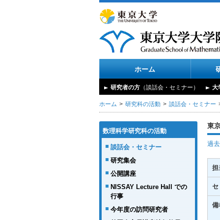
ホーム
研究者の方
（談話会・セミナー）
大
ホーム
研究科の活動
談話会・セミナー
東
数理科学研究科の活動
過去
談話会・セミナー
研究集会
担
公開講座
セ
NISSAY Lecture Hall での
行事
備
今年度の訪問研究者