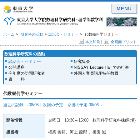
MENU
ホーム
研究科の活動
談話会・セミナー
代数幾何学セミナー
本文印刷
|
全画面プリント
数理科学研究科の活動
談話会・セミナー
研究集会
公開講座
NISSAY Lecture Hall での行事
今年度の訪問研究者
外国人客員講座特任教員
資 料
代数幾何学セミナー
過去の記録 ～08/05
｜
次回の予定
｜
今後の予定 08/06～
開催情報
金曜日
13:30～15:00
数理科学研究科棟(駒場) 1
担当者
權業 善範、河上 龍郎 、榎園 誠