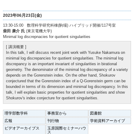
2023年06月23日(金)
13:30-15:00 数理科学研究科棟(駒場) ハイブリッド開催/117号室
柴田 康介 氏
(東京電機大学)
Minimal log discrepnacies for quotient singularities
[ 講演概要 ]
In this talk, I will discuss recent joint work with Yusuke Nakamura on
minimal log discrepancies for quotient singularities. The minimal log
discrepancy is an important invariant of singularities in birational
geometry. The denominator of the minimal log discrepancy of a variety
depends on the Gorenstein index. On the other hand, Shokurov
conjectured that the Gorenstein index of a Q-Gorenstein germ can be
bounded in terms of its dimension and minimal log discrepancy. In this
talk, I will explain basic properties for quotient singularities and show
Shokurov's index conjecture for quotient singularities.
理学部数学科
事務室から
図書館
広報
刊行物
学術資料アーカイブ
ビデオアーカイブス
玉原国際セミナーハウ
ス