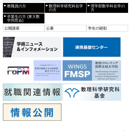
教職員の方
数理科学研究科在学
理学部数学科在学の
の方
方
卒業生の方
(東大数
学同窓会)
公開講座
公募
学生の顕彰