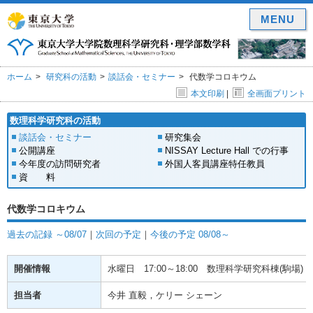
MENU
ホーム
研究科の活動
談話会・セミナー
代数学コロキウム
本文印刷
|
全画面プリント
数理科学研究科の活動
談話会・セミナー
研究集会
公開講座
NISSAY Lecture Hall での行事
今年度の訪問研究者
外国人客員講座特任教員
資 料
代数学コロキウム
過去の記録 ～08/07
｜
次回の予定
｜
今後の予定 08/08～
開催情報
水曜日
17:00～18:00
数理科学研究科棟(駒場) 1
担当者
今井 直毅，ケリー シェーン