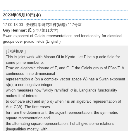
2023年05月10日(水)
17:00-18:00 数理科学研究科棟(駒場) 117号室
Guy Henniart 氏
(パリ第11大学)
Swan exponent of Galois representations and fonctoriality for classical
groups over p-adic fields (English)
[ 講演概要 ]
This is joint work with Masao Oi in Kyoto. Let F be a p-adic field for
some prime number p,
F^ac an algebraic closure of F, and G_F the Galois group of F^ac/F. A
continuous finite dimensional
representation σ (on a complex vector space W) has a Swan exponent
s(σ), a non-negative integer
which measures how "wildly ramified" σ is. Langlands functoriality
makes it of interest
to compare s(σ) and s(r o σ) when r is an algebraic representation of
Aut_C(W). The first cases
for r are the determinant, the adjoint representation, the symmetric
square representation and
the alternating square representation. I shall give some relations
(inequalities mostly, with