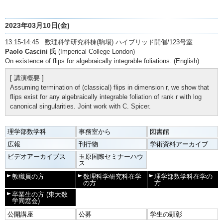
2023年03月10日(金)
13:15-14:45 数理科学研究科棟(駒場) ハイブリッド開催/123号室
Paolo Cascini 氏
(Imperical College London)
On existence of flips for algebraically integrable foliations. (English)
[ 講演概要 ]
Assuming termination of (classical) flips in dimension r, we show that
flips exist for any algebraically integrable foliation of rank r with log
canonical singularities. Joint work with C. Spicer.
理学部数学科
事務室から
図書館
広報
刊行物
学術資料アーカイブ
ビデオアーカイブス
玉原国際セミナーハウ
ス
教職員の方
数理科学研究科在学
理学部数学科在学の
の方
方
卒業生の方
(東大数
学同窓会)
公開講座
公募
学生の顕彰