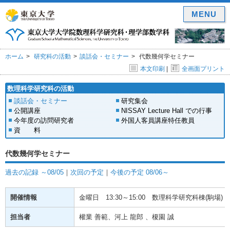
MENU
ホーム
研究科の活動
談話会・セミナー
代数幾何学セミナー
本文印刷
|
全画面プリント
数理科学研究科の活動
談話会・セミナー
研究集会
公開講座
NISSAY Lecture Hall での行事
今年度の訪問研究者
外国人客員講座特任教員
資 料
代数幾何学セミナー
過去の記録 ～08/05
｜
次回の予定
｜
今後の予定 08/06～
開催情報
金曜日
13:30～15:00
数理科学研究科棟(駒場) 1
担当者
權業 善範、河上 龍郎 、榎園 誠