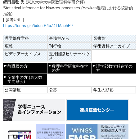
郷田昌稔 氏
(東京大学大学院数理科学研究科)
Statistical inference for Hawkes processes (Hawkes過程における統計的
推論)
[ 参考URL ]
https://forms.gle/bdsntP4pZ4TMaehF9
理学部数学科
事務室から
図書館
広報
刊行物
学術資料アーカイブ
ビデオアーカイブス
玉原国際セミナーハウ
ス
教職員の方
数理科学研究科在学
理学部数学科在学の
の方
方
卒業生の方
(東大数
学同窓会)
公開講座
公募
学生の顕彰