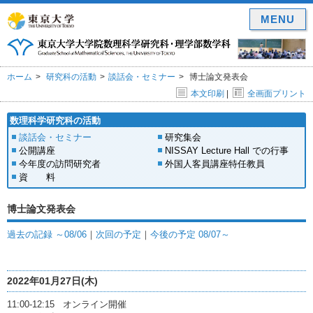
MENU
ホーム
研究科の活動
談話会・セミナー
博士論文発表会
本文印刷
|
全画面プリント
数理科学研究科の活動
談話会・セミナー
研究集会
公開講座
NISSAY Lecture Hall での行事
今年度の訪問研究者
外国人客員講座特任教員
資 料
博士論文発表会
過去の記録 ～08/06
｜
次回の予定
｜
今後の予定 08/07～
2022年01月27日(木)
11:00-12:15 オンライン開催