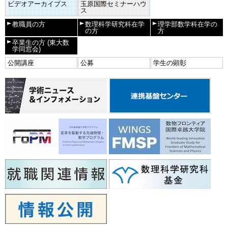
ビデオアーカイブス
玉原国際セミナーハウ
ス
教職員の方
数理科学研究科在学
理学部数学科在学の
の方
方
卒業生の方
(東大数
学同窓会)
公開講座
公募
学生の顕彰