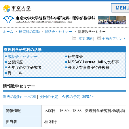
MEN
ホーム
研究科の活動
談話会・セミナー
情報数学セミナー
本文印刷
|
全画面プリント
数理科学研究科の活動
談話会・セミナー
研究集会
公開講座
NISSAY Lecture Hall での行事
今年度の訪問研究者
外国人客員講座特任教員
資 料
情報数学セミナー
過去の記録 ～08/06
｜
次回の予定
｜
今後の予定 08/07～
開催情報
木曜日
16:50～18:35
数理科学研究科棟(駒場) 1
担当者
桂 利行