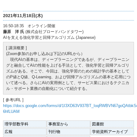
2021年11月18日(木)
16:50-18:35 オンライン開催
藤原 洋 氏
(株式会社ブロードバンドタワー)
AIを支える強化学習と回帰アルゴリズム (Japanese)
[ 講演概要 ]
(Zoom参加のお申し込みは下記のURLから）
現代AIの基本は、ディープラーニングであるが、ディープラーニン
グと融合してAIの性能を上げる手法として、強化学習と回帰アルゴリ
ズムがある。そこで、今回は、強化学習のための統計学の基本として
のP値とQ値、Q-Learning、および回帰アルゴリズムの基本と応用につ
いて述べる。さらにAIの実用例として、サービス業におけるテクニカ
ル・サポート業務の自動化について紹介する。
[ 参考URL ]
https://docs.google.com/forms/d/1I3XD63V937BT_IoqRWBVN67goQAtbkS
6hfLUAM
理学部数学科
事務室から
図書館
広報
刊行物
学術資料アーカイブ