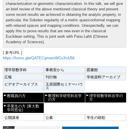
characterization or geometric characterization. In this talk, we will give
an brief review of the above mentioned classical theory and present
some recent results we achieved in obtaining the analytic property, in
particular, the Sobolev regularity of a metric quasiconformal mapping
with relaxed spaces and mapping conditions. Unexpectedly, we can
apply this to prove results that are new even in the classical
Euclidean setting. This is joint work with Panu Lahti (Chinese
Academy of Sciences).
[ 参考URL ]
https://forms.gle/QATECqmwmWGvXoU56
理学部数学科
事務室から
図書館
広報
刊行物
学術資料アーカイブ
ビデオアーカイブス
玉原国際セミナーハウ
ス
教職員の方
数理科学研究科在学
理学部数学科在学の
の方
方
卒業生の方
(東大数
学同窓会)
公開講座
公募
学生の顕彰