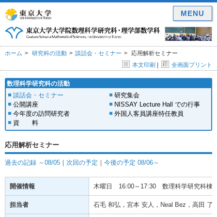
MENU
ホーム
研究科の活動
談話会・セミナー
応用解析セミナー
本文印刷
|
全画面プリント
数理科学研究科の活動
談話会・セミナー
研究集会
公開講座
NISSAY Lecture Hall での行事
今年度の訪問研究者
外国人客員講座特任教員
資 料
応用解析セミナー
過去の記録 ～08/05
｜
次回の予定
｜
今後の予定 08/06～
開催情報
木曜日
16:00～17:30
数理科学研究科棟(駒
担当者
石毛 和弘，宮本 安人，Neal Bez，高田 了