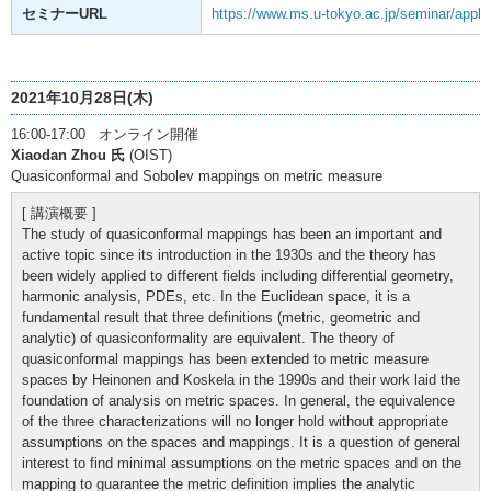
セミナーURL
https://www.ms.u-tokyo.ac.jp/seminar/appla
2021年10月28日(木)
16:00-17:00 オンライン開催
Xiaodan Zhou 氏
(OIST)
Quasiconformal and Sobolev mappings on metric measure
[ 講演概要 ]
The study of quasiconformal mappings has been an important and
active topic since its introduction in the 1930s and the theory has
been widely applied to different fields including differential geometry,
harmonic analysis, PDEs, etc. In the Euclidean space, it is a
fundamental result that three definitions (metric, geometric and
analytic) of quasiconformality are equivalent. The theory of
quasiconformal mappings has been extended to metric measure
spaces by Heinonen and Koskela in the 1990s and their work laid the
foundation of analysis on metric spaces. In general, the equivalence
of the three characterizations will no longer hold without appropriate
assumptions on the spaces and mappings. It is a question of general
interest to find minimal assumptions on the metric spaces and on the
mapping to guarantee the metric definition implies the analytic